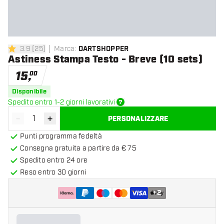
3.9
[
25
]
Marca
:
DARTSHOPPER
3.9 stelle di valutazione
Astiness Stampa Testo - Breve (10 sets)
15
,
00
Disponibile
Spedito entro 1-2 giorni lavorativi
-
+
PERSONALIZZARE
Diminuisci quantità
Aumenta quantità
Punti programma fedeltà
Consegna gratuita a partire da € 75
Spedito entro 24 ore
Reso entro 30 giorni
+
2