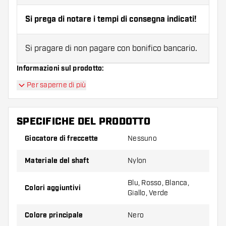
Si prega di notare i tempi di consegna indicati!
Si pragare di non pagare con bonifico bancario.
Informazioni sul prodotto:
Per saperne di più
Compagno:
Lunghezza:
X-short
28 mm
SPECIFICHE DEL PRODOTTO
Giocatore di freccette
Short
Nessuno
35 mm
Materiale del shaft
Nylon
Inbetween
39 mm
Blu, Rosso, Blanca,
Medium
48 mm
Colori aggiuntivi
Giallo, Verde
Fai attenzione:
Ritorno astiness è possibile solo in caso di
Colore principale
Nero
difetto di fabbricazione. Gli alberi possono rompersi