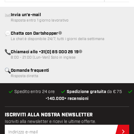
Invia un'e-mail
Risposta entro 1 giorno lavorativo
Chatta con Dartshopper
Servizio clienti non disponibile
La chat è disponibile 24/7, tutti i giorni della settimana
Chiamaci allo +31(0) 85 000 26 19
Servizio clienti non disponibile
8:00 - 21:00 (Lun-Ven) Solo in inglese
Domande frequenti
Risposta diretta
Spedito entro 24 ore
Spedizione gratuita
da € 75
•
140.000+ recensioni
ISCRIVITI ALLA NOSTRA NEWSLETTER
Iscriviti alla newsletter e ricevi le ultime offerte.