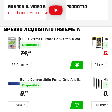
GUARDA IL VIDEO SU QUESTO PRODOTTO
Guarda tutti i video su YouTube
SPESSO ACQUISTATO INSIEME A
Bull's Prime Curved Convertible Poin
Harr
t 90% Barrels Only - Freccette Steel D
90% -
Disponibile
Disp
arts
74
,
63
95
22 Gram
21g
AGGIUNGI AL CARR
Bull's Convertibile Punte Grip Anellat
Missi
o Blu
Disponibile
Disp
9
,
0
,
95
75
36mm
60 mm
AGGIUNGI AL CARR