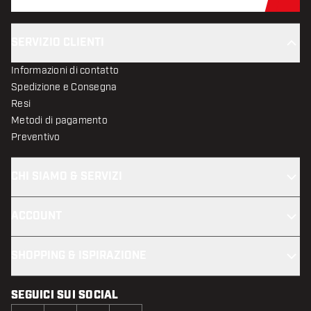
Iscr
SERVIZIO CLIENTI
Informazioni di contatto
Spedizione e Consegna
Resi
Metodi di pagamento
Preventivo
CHI SIAMO & SERVIZI
ACCOUNT
SHOPPING & ISPIRAZIONE
SEGUICI SUI SOCIAL