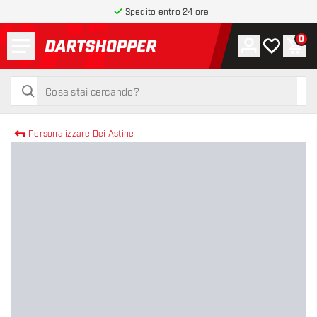
Spedito entro 24 ore
Menu
0
Account
La mia list
Carr
torna alla home page
cerca
cerca
Personalizzare Dei Astine