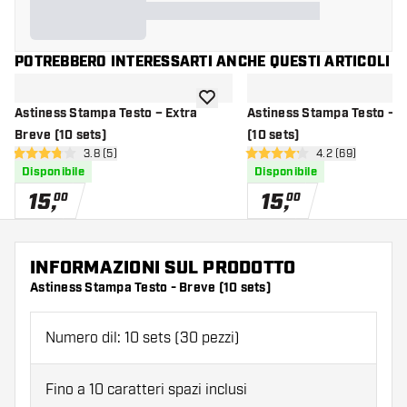
POTREBBERO INTERESSARTI ANCHE QUESTI ARTICOLI
aggiungi alla lista dei desideri
Astiness Stampa Testo – Extra
Astiness Stampa Testo – 
Breve (10 sets)
(10 sets)
apri pannello recensioni
3.8 (5)
apri pannello re
4.2 (69)
3.8 stelle di valutazione
4.2 stelle di valutazione
Disponibile
Disponibile
15
,
15
,
00
00
INFORMAZIONI SUL PRODOTTO
Astiness Stampa Testo - Breve (10 sets)
Numero dil: 10 sets (30 pezzi)
Fino a 10 caratteri spazi inclusi