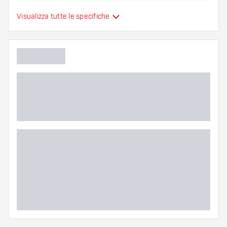
rapidamente, non ne siamo responsabili.
Misura shaft
Short
Visualizza tutte le specifiche
Lunghezza shaft