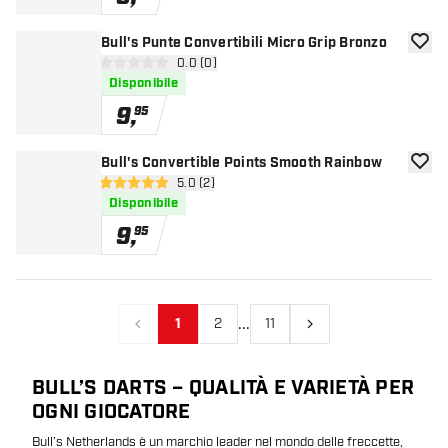
Bull's Punte Convertibili Micro Grip Bronzo
aggiun
apri pannello recensioni
0.0 (0)
0 stelle di valutazione
Disponibile
9
,
95
Bull's Convertible Points Smooth Rainbow
aggiun
apri pannello recensioni
5.0 (2)
5 stelle di valutazione
Disponibile
9
,
95
...
1
2
11
Precedente
Prossimo
BULL’S DARTS – QUALITÀ E VARIETÀ PER
OGNI GIOCATORE
Bull’s Netherlands è un marchio leader nel mondo delle freccette,