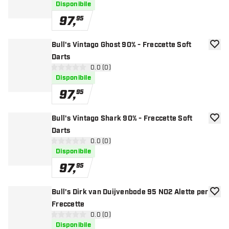
Disponibile
97
,
95
Bull's Vintago Ghost 90% - Freccette Soft
aggiun
Darts
apri pannello recensioni
0.0 (0)
0 stelle di valutazione
Disponibile
97
,
95
Bull's Vintago Shark 90% - Freccette Soft
aggiun
Darts
apri pannello recensioni
0.0 (0)
0 stelle di valutazione
Disponibile
97
,
95
Bull's Dirk van Duijvenbode 95 NO2 Alette per
aggiun
Freccette
apri pannello recensioni
0.0 (0)
0 stelle di valutazione
Disponibile