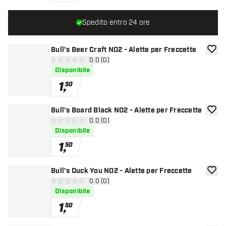
Spedito entro 24 ore
Bull's Beer Craft NO2 - Alette per Freccette
aggiun
apri pannello recensioni
0.0 (0)
0 stelle di valutazione
Disponibile
1
,
50
Bull's Board Black NO2 - Alette per Freccette
aggiun
apri pannello recensioni
0.0 (0)
0 stelle di valutazione
Disponibile
1
,
50
Bull's Duck You NO2 - Alette per Freccette
aggiun
apri pannello recensioni
0.0 (0)
0 stelle di valutazione
Disponibile
1
,
50