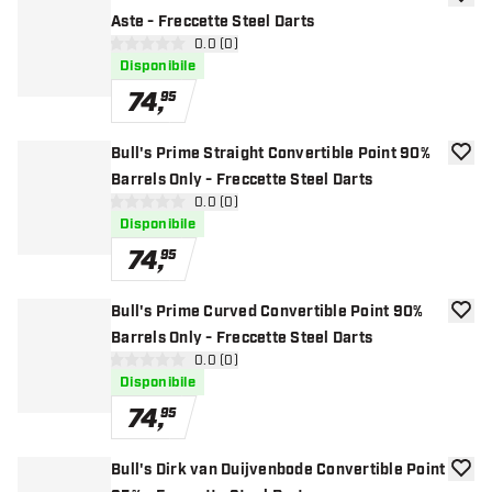
aggiun
Aste - Freccette Steel Darts
apri pannello recensioni
0.0 (0)
0 stelle di valutazione
Disponibile
74
,
95
Bull's Prime Straight Convertible Point 90%
aggiun
Barrels Only - Freccette Steel Darts
apri pannello recensioni
0.0 (0)
0 stelle di valutazione
Disponibile
74
,
95
Bull's Prime Curved Convertible Point 90%
aggiun
Barrels Only - Freccette Steel Darts
apri pannello recensioni
0.0 (0)
0 stelle di valutazione
Disponibile
74
,
95
Bull's Dirk van Duijvenbode Convertible Point
aggiun