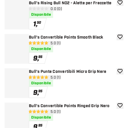
Bull's Rising Bull NO2 - Alette per Freccette
aggiun
apri pannello recensioni
0.0 (0)
0 stelle di valutazione
Disponibile
1
,
50
Bull's Convertible Points Smooth Black
aggiun
apri pannello recensioni
5.0 (1)
5 stelle di valutazione
Disponibile
9
,
95
Bull's Punte Convertibili Micro Grip Nere
aggiun
apri pannello recensioni
5.0 (1)
5 stelle di valutazione
Disponibile
9
,
95
Bull's Convertible Points Ringed Grip Nero
aggiun
apri pannello recensioni
5.0 (1)
5 stelle di valutazione
Disponibile
9
,
95