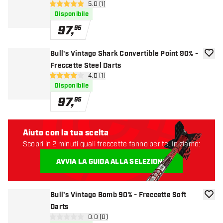
apri pannello recensioni
5.0 (1)
5 stelle di valutazione
Disponibile
97
,
95
Bull's Vintago Shark Convertible Point 90% -
aggiun
Freccette Steel Darts
apri pannello recensioni
4.0 (1)
4 stelle di valutazione
Disponibile
97
,
95
Aiuto con la tua scelta
Scopri in 2 minuti quali freccette fanno per te. Iniziamo:
AVVIA LA GUIDA ALLA SELEZIONE
Bull's Vintago Bomb 90% - Freccette Soft
aggiun
Darts
apri pannello recensioni
0.0 (0)
0 stelle di valutazione