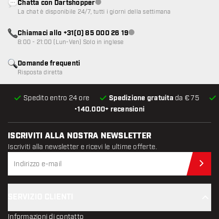
Chatta con Dartshopper
Servizio clienti non disponibile
La chat è disponibile 24/7, tutti i giorni della settimana
Chiamaci allo +31(0) 85 000 26 19
Servizio clienti non disponibile
8:00 - 21:00 (Lun-Ven) Solo in inglese
Domande frequenti
Risposta diretta
Spedito entro 24 ore
Spedizione gratuita
da € 75
•
140.000+ recensioni
ISCRIVITI ALLA NOSTRA NEWSLETTER
Iscriviti alla newsletter e ricevi le ultime offerte.
Iscr
SERVIZIO CLIENTI
Informazioni di contatto