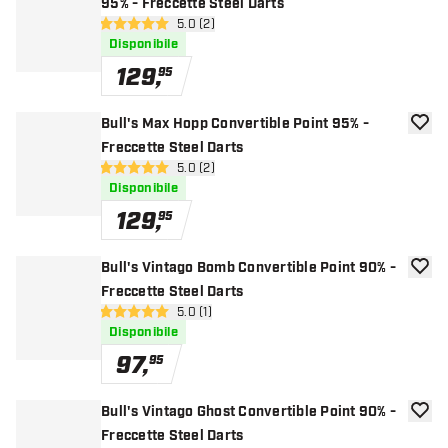
95% - Freccette Steel Darts
apri pannello recensioni
5.0 (2)
5 stelle di valutazione
Disponibile
129
,
95
Bull's Max Hopp Convertible Point 95% -
aggiun
Freccette Steel Darts
apri pannello recensioni
5.0 (2)
5 stelle di valutazione
Disponibile
129
,
95
Bull's Vintago Bomb Convertible Point 90% -
aggiun
Freccette Steel Darts
apri pannello recensioni
5.0 (1)
5 stelle di valutazione
Disponibile
97
,
95
Bull's Vintago Ghost Convertible Point 90% -
aggiun
Freccette Steel Darts