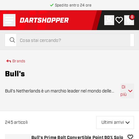
Spedito entro 24 ore
Menu
0
Account
La mia list
Carr
torna alla home page
cerca
cerca
Brands
Bull's
Di
Bull’s Netherlands è un marchio leader nel mondo delle
più
freccette, conosciuto per la qualità dei suoi prodotti e
l’ampia gamma adatta ai giocatori di ogni livello. Il marchio
offre tutto ciò di cui hai
245
articoli
Ultimi arrivi
Bull's Prime Bolt Convertible Point 90% Solo