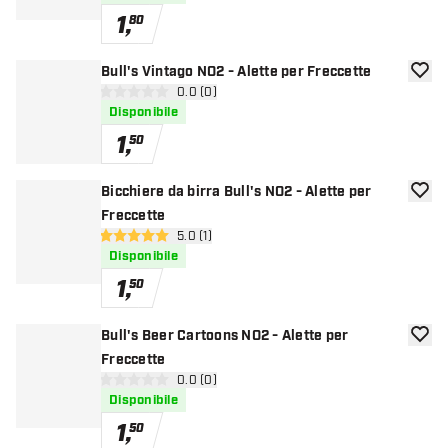
1
,
80
Bull's Vintago NO2 - Alette per Freccette
aggiun
apri pannello recensioni
0.0 (0)
0 stelle di valutazione
Disponibile
1
,
50
Bicchiere da birra Bull's NO2 - Alette per
aggiun
Freccette
apri pannello recensioni
5.0 (1)
5 stelle di valutazione
Disponibile
1
,
50
Bull's Beer Cartoons NO2 - Alette per
aggiun
Freccette
apri pannello recensioni
0.0 (0)
0 stelle di valutazione
Disponibile
1
,
50