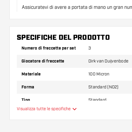
Assicuratevi di avere a portata di mano un gran num
astine. Questi possono danneggiarsi o rompersi con 
Provate una forma, un materiale o uno spessore div
SPECIFICHE DEL PRODOTTO
scoprire quale variante vi si addice di più!
Numero di freccette per set
3
Giocatore di freccette
Dirk van Duijvenbode
Materiale
100 Micron
Forma
Standard (NO2)
Tipo
Standard
Visualizza tutte le specifiche
Flessibilità
Colori aggiuntivi