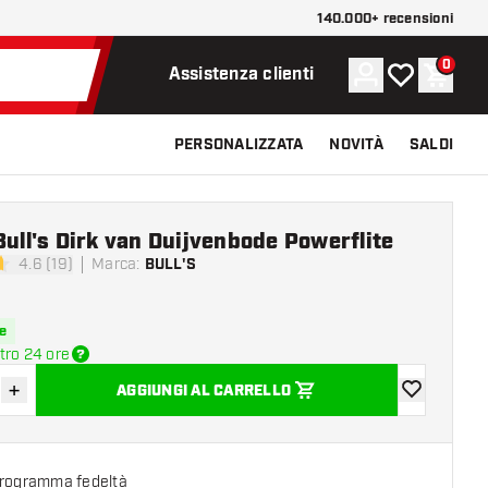
140.000+ recensioni
0
Account
La mia lista d
Carrel
Assistenza clienti
PERSONALIZZATA
NOVITÀ
SALDI
Bull's Dirk van Duijvenbode Powerflite
4.6 (19)
Marca
:
BULL'S
di valutazione
e
tro 24 ore
+
AGGIUNGI AL CARRELLO
sci quantità
Aumenta quantità
aggiungi alla
programma fedeltà