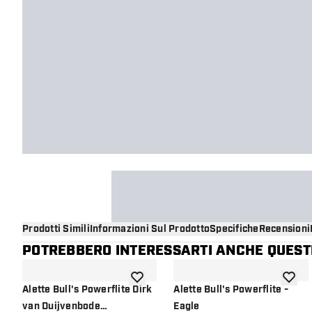
Prodotti Simili
Informazioni Sul Prodotto
Specifiche
Recensioni
POTREBBERO INTERESSARTI ANCHE QUESTI
aggiungi alla lista dei desideri
aggiung
Alette Bull's Powerflite Dirk
Alette Bull's Powerflite -
van Duijvenbode
Eagle