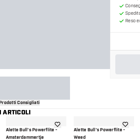
Consegn
Spedit
Reso en
Prodotti Consigliati
 ARTICOLI
i alla lista dei desideri
aggiungi alla lista dei desideri
aggiungi a
Alette Bull's Powerflite -
Alette Bull's Powerflite -
Amsterdammertje
Weed