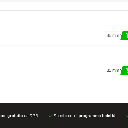
35 mm
35 mm
one gratuita
da € 75
Sconto con il
programma fedeltà