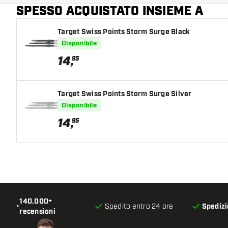
SPESSO ACQUISTATO INSIEME A
Colore principale
Target Swiss Points Storm Surge Black
Disponibile
14
,
95
Target Swiss Points Storm Surge Silver
Disponibile
14
,
95
140.000+
•
Spedito entro 24 ore
Spedizi
recensioni