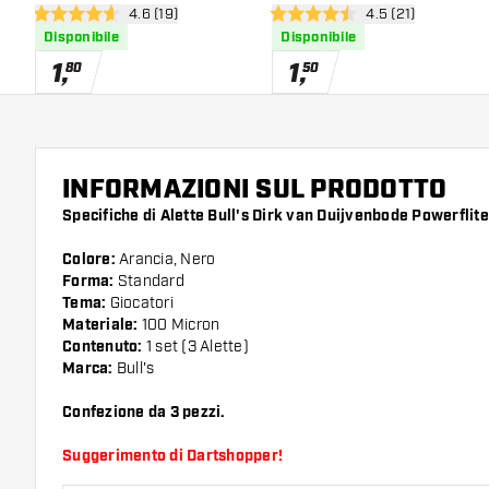
apri pannello recensioni
4.6 (19)
apri pannello rece
4.5 (21)
Aubergenius Brass Std.
4.6 stelle di valutazione
4.5 stelle di valutazione
Disponibile
Disponibile
1
,
1
,
80
50
INFORMAZIONI SUL PRODOTTO
Specifiche di Alette Bull's Dirk van Duijvenbode Powerflite
Colore:
Arancia, Nero
Forma:
Standard
Tema:
Giocatori
Materiale:
100 Micron
Contenuto:
1 set (3 Alette)
Marca:
Bull's
Confezione da 3 pezzi.
Suggerimento di Dartshopper!