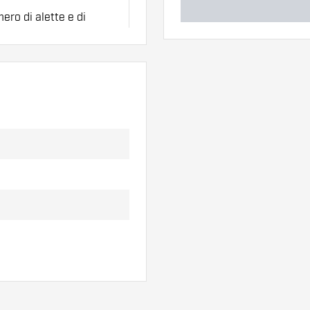
ero di alette e di
l'uso.
erso di alette per