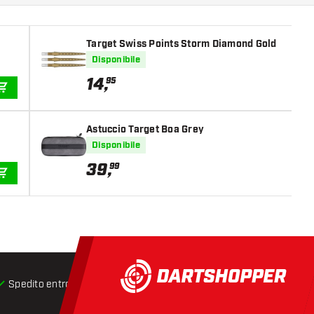
Target Swiss Points Storm Diamond Gold
Disponibile
14
,
95
AGGIUNGI AL CARRELLO
Astuccio Target Boa Grey
Disponibile
39
,
99
AGGIUNGI AL CARRELLO
Spedito entro 24 ore
Spedizione gratuita
da € 75