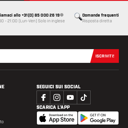
iamaci allo +31(0) 85 000 26 19
Domande frequenti
Servizio clienti non disponibile
00 - 21:00 (Lun-Ven) Solo in inglese
Risposta diretta
ISCRIVITI!
Iscriviti sub
NE
SEGUICI SUI SOCIAL
SCARICA L’APP
tto