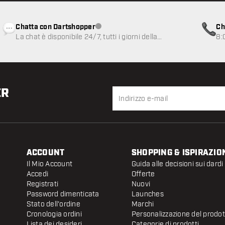
Chatta con Dartshopper
Ch
Servizio clienti non disponibile
La chat è disponibile 24/7, tutti i giorni della
8:
settimana
ER
ACCOUNT
SHOPPING & ISPIRAZIO
Il Mio Account
Guida alle decisioni sui dardi
Accedi
Offerte
Registrati
Nuovi
Password dimenticata
Launches
Stato dell'ordine
Marchi
Cronologia ordini
Personalizzazione del prodo
Lista dei desideri
Categorie di prodotti