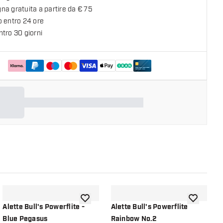
a gratuita a partire da € 75
o entro 24 ore
tro 30 giorni
lla lista dei desideri
aggiungi alla lista dei desideri
aggiungi all
Alette Bull's Powerflite -
Alette Bull's Powerflite
B
Blue Pegasus
Rainbow No.2