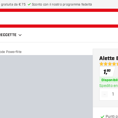
 gratuita da € 75
Sconto con il nostro programma fedeltà
FRECCETTE
bode Powerflite
Alette 
4.6 stelle 
1
,
80
Disponibil
Spedito en
-
Diminui
Punti 