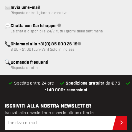
Invia un'e-mail
Risposta entro 1 giorno lavorativo
Chatta con Dartshopper
Servizio clienti non disponibile
La chat è disponibile 24/7, tutti i giorni della settimana
Chiamaci allo +31(0) 85 000 26 19
Servizio clienti non disponibile
8:00 - 21:00 (Lun-Ven) Solo in inglese
Domande frequenti
Risposta diretta
Spedito entro 24 ore
Spedizione gratuita
da € 75
•
140.000+ recensioni
ISCRIVITI ALLA NOSTRA NEWSLETTER
Iscriviti alla newsletter e ricevi le ultime offerte.
Iscr