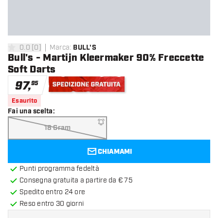
0.0
[
0
]
Marca
:
BULL'S
0 stelle di valutazione
Bull's - Martijn Kleermaker 90% Freccette
Soft Darts
97
,
95
Spedizione gratuita
Esaurito
Fai una scelta
:
18 Gram
CHIAMAMI
Punti programma fedeltà
Consegna gratuita a partire da € 75
Spedito entro 24 ore
Reso entro 30 giorni