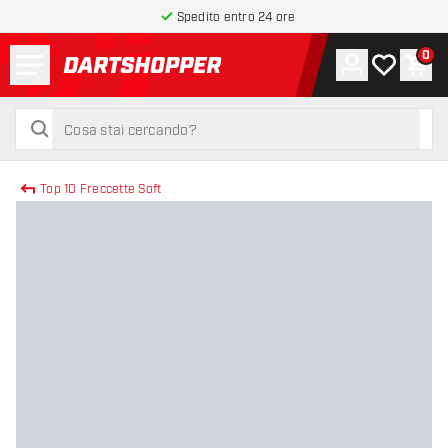
Spedito entro 24 ore
Menu
0
Account
La mia list
Carr
torna alla home page
cerca
cerca
Top 10 Freccette Soft