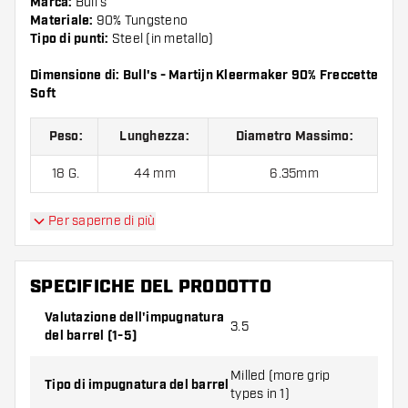
Marca:
Bull's
Materiale:
90% Tungsteno
Tipo di punti:
Steel (in metallo)
Dimensione di: Bull's - Martijn Kleermaker 90% Freccette
Soft
Peso:
Lunghezza:
Diametro Massimo:
18 G.
44 mm
6.35mm
Per saperne di più
Bull's - Martijn Kleermaker 90% Freccette Soft contiene:
3 barrel, 3 alette e 3 astine.
SPECIFICHE DEL PRODOTTO
Valutazione dell'impugnatura
3.5
del barrel (1-5)
Milled (more grip
Tipo di impugnatura del barrel
types in 1)