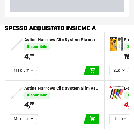
Lunghezza del barrel (MM)
SPESSO ACQUISTATO INSIEME A
Astine Harrows Clic System Standard
Shot
Astiness Clear
e Ste
Disponibile
Disp
4
,
10
90
Medium
23g
AGGIUNGI AL CARR
Astine Harrows Clic System Slim Asti
L-St
ness Clear
Disponibile
Disp
4
,
4
,
90
04
Medium
Nero
AGGIUNGI AL CARR