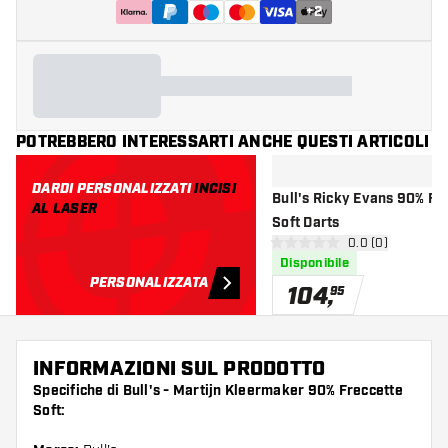
+
2
POTREBBERO INTERESSARTI ANCHE QUESTI ARTICOLI
DARDI PERSONALIZZATI
INCISI
Bull's Ricky Evans 90% Fr
AL LASER
Soft Darts
apri pannello re
0.0 (0)
0 stelle di valutazione
Disponibile
PERSONALIZZATA
104
,
95
INFORMAZIONI SUL PRODOTTO
Specifiche di Bull's - Martijn Kleermaker 90% Freccette
Soft: