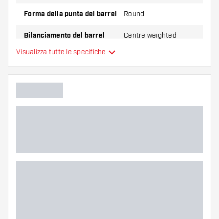
Forma della punta del barrel
Round
Bilanciamento del barrel
Centre weighted
Visualizza tutte le specifiche
Materiale delle freccette
Tungsten 90%
Impugnatura della punta del
barrel
Giocatore di freccette
Colore del barrel
Zona di presa del barrel
Forma del barrel
Peso delle freccette
Larghezza del barrel (MM)