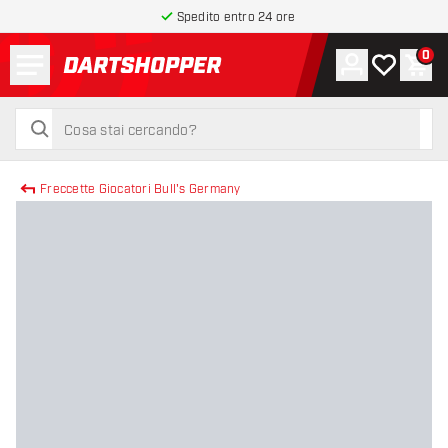
Spedito entro 24 ore
Menu
0
Account
La mia list
Carr
torna alla home page
cerca
cerca
Freccette Giocatori Bull's Germany