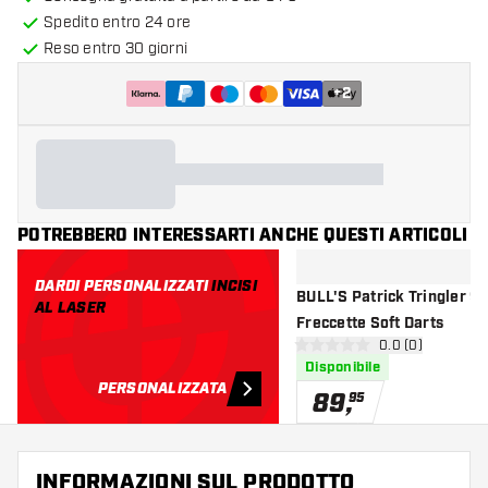
Spedito entro 24 ore
Reso entro 30 giorni
+
2
POTREBBERO INTERESSARTI ANCHE QUESTI ARTICOLI
DARDI PERSONALIZZATI
INCISI
BULL'S Patrick Tringler 90
AL LASER
Freccette Soft Darts
apri pannello re
0.0 (0)
0 stelle di valutazione
Disponibile
PERSONALIZZATA
89
,
95
INFORMAZIONI SUL PRODOTTO