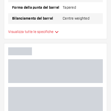
Forma della punta del barrel
Tapered
Bilanciamento del barrel
Centre weighted
Materiale delle freccette
Tungsten 90%
Visualizza tutte le specifiche
Impugnatura della punta del
barrel
Giocatore di freccette
Colore del barrel
Zona di presa del barrel
Forma del barrel
Peso delle freccette