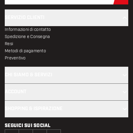
Iscr
SERVIZIO CLIENTI
Informazioni di contatto
Spedizione e Consegna
Resi
Metodi di pagamento
Preventivo
CHI SIAMO & SERVIZI
ACCOUNT
SHOPPING & ISPIRAZIONE
SEGUICI SUI SOCIAL