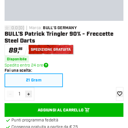
0.0
[
0
]
Marca
:
BULL'S GERMANY
0 stelle di valutazione
BULL'S Patrick Tringler 90% - Freccette
Steel Darts
89
,
95
Spedizione gratuita
Disponibile
Spedito entro 24 ore
Fai una scelta
:
21 Gram
-
+
Diminuisci quantità
Aumenta quantità
aggiung
AGGIUNGI AL CARRELLO
Punti programma fedeltà
Consegna gratuita a partire da € 75