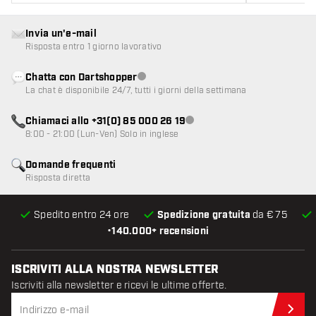
Invia un'e-mail
Risposta entro 1 giorno lavorativo
Chatta con Dartshopper
Servizio clienti non disponibile
La chat è disponibile 24/7, tutti i giorni della settimana
Chiamaci allo +31(0) 85 000 26 19
Servizio clienti non disponibile
8:00 - 21:00 (Lun-Ven) Solo in inglese
Domande frequenti
Risposta diretta
Spedito entro 24 ore
Spedizione gratuita
da € 75
•
140.000+ recensioni
ISCRIVITI ALLA NOSTRA NEWSLETTER
Iscriviti alla newsletter e ricevi le ultime offerte.