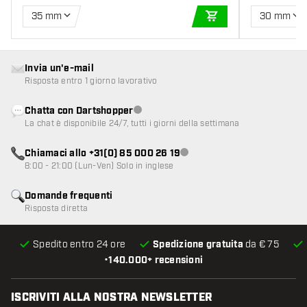
35 mm
30 mm
AGGIUNGI AL CARR
Invia un'e-mail
Risposta entro 1 giorno lavorativo
Chatta con Dartshopper
Servizio clienti non disponibile
La chat è disponibile 24/7, tutti i giorni della settimana
Chiamaci allo +31(0) 85 000 26 19
Servizio clienti non disponibile
8:00 - 21:00 (Lun-Ven) Solo in inglese
Domande frequenti
Risposta diretta
Spedito entro 24 ore
Spedizione gratuita
da € 75
•
140.000+ recensioni
ISCRIVITI ALLA NOSTRA NEWSLETTER