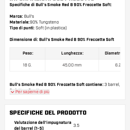
Specifiche di Bull's Smoke Red B 90% Freccette Soft:
Marca:
Bull's
Materiale:
90% Tungsteno
Tipo di punti:
Soft (in plastica)
Dimensione di: Bull's Smoke Red B 90% Freccette Soft
Peso:
Lunghezza:
Diametro Ma
18 G.
45.00 mm
6.21 m
Bull's Smoke Red B 90% Freccette Soft contiene:
3 barrel,
3 alette e 3 astine.
Per saperne di più
SPECIFICHE DEL PRODOTTO
Valutazione dell'impugnatura
3.5
del barrel (1-5)