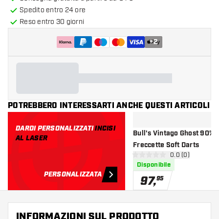
Spedito entro 24 ore
Reso entro 30 giorni
+
2
POTREBBERO INTERESSARTI ANCHE QUESTI ARTICOLI
DARDI PERSONALIZZATI
INCISI
Bull's Vintago Ghost 90% -
AL LASER
Freccette Soft Darts
apri pannello re
0.0 (0)
0 stelle di valutazione
Disponibile
PERSONALIZZATA
97
,
95
INFORMAZIONI SUL PRODOTTO