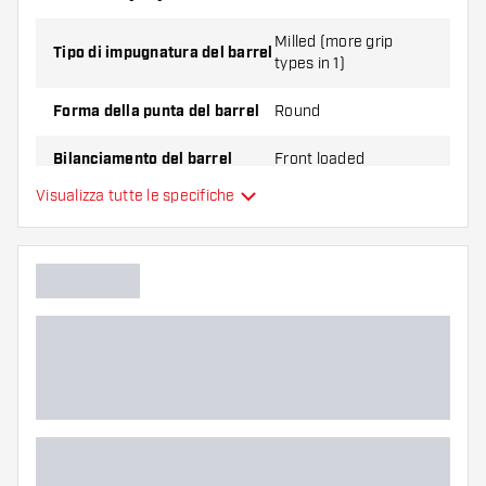
Milled (more grip
Tipo di impugnatura del barrel
types in 1)
Forma della punta del barrel
Round
Bilanciamento del barrel
Front loaded
Visualizza tutte le specifiche
Materiale delle freccette
Tungsten 90%
Impugnatura della punta del
barrel
Giocatore di freccette
Colore del barrel
Zona di presa del barrel
Forma del barrel