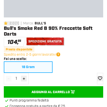
2.0
[
1
]
Marca
:
BULL'S
2 stelle di valutazione
Bull's Smoke Red B 90% Freccette Soft
Darts
104
,
95
Spedizione gratuita
Presto disponibile
Spedito entro 2-5 giorni lavorativi
Fai una scelta
:
18 Gram
-
+
Diminuisci quantità
Aumenta quantità
aggiung
AGGIUNGI AL CARRELLO
Punti programma fedeltà
Consegna gratuita a partire da € 75