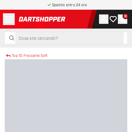
Spedito entro 24 ore
Menu
0
Account
La mia list
Carr
torna alla home page
cerca
cerca
Top 10 Freccette Soft