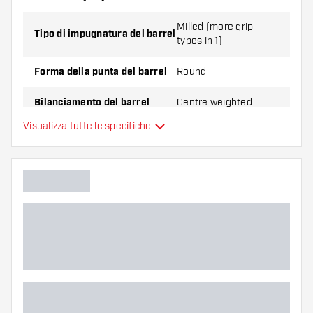
Milled (more grip
Tipo di impugnatura del barrel
types in 1)
Forma della punta del barrel
Round
Bilanciamento del barrel
Centre weighted
Visualizza tutte le specifiche
Materiale delle freccette
Tungsten 90%
Impugnatura della punta del
barrel
Giocatore di freccette
Colore del barrel
Zona di presa del barrel
Forma del barrel