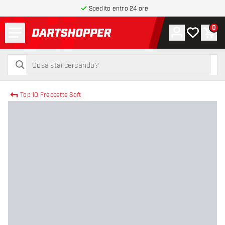
Spedito entro 24 ore
Menu
0
Account
La mia list
Carr
torna alla home page
cerca
cerca
Top 10 Freccette Soft