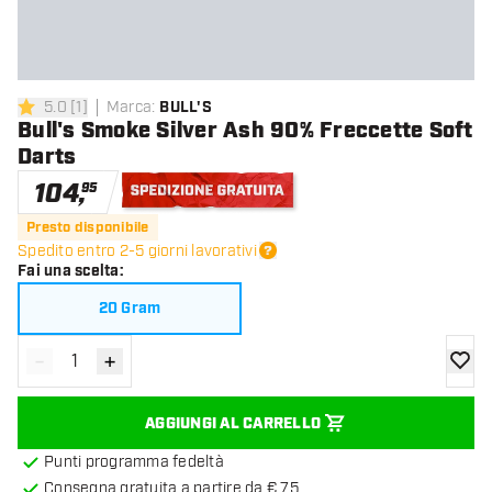
5.0
[
1
]
Marca
:
BULL'S
5 stelle di valutazione
Bull's Smoke Silver Ash 90% Freccette Soft
Darts
104
,
95
Spedizione gratuita
Presto disponibile
Spedito entro 2-5 giorni lavorativi
Fai una scelta
:
20 Gram
-
+
Diminuisci quantità
Aumenta quantità
aggiung
AGGIUNGI AL CARRELLO
Punti programma fedeltà
Consegna gratuita a partire da € 75