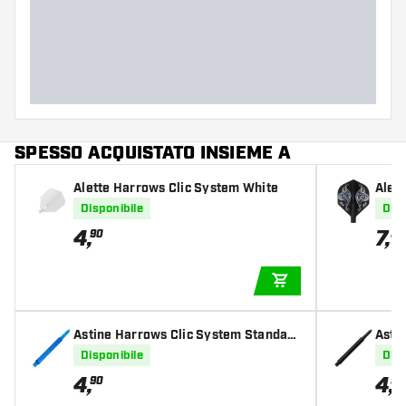
Peso delle freccette
Larghezza del barrel (MM)
Lunghezza del barrel (MM)
SPESSO ACQUISTATO INSIEME A
Alette Harrows Clic System White
Alet
wer 
Disponibile
Disp
4
,
7
,
90
55
AGGIUNGI AL CARR
Astine Harrows Clic System Standard
Asti
Astiness Aqua
Asti
Disponibile
Disp
4
,
4
,
90
90