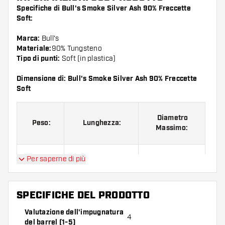
Specifiche di Bull's Smoke Silver Ash 90% Freccette
Soft:
Marca:
Bull's
Materiale:
90% Tungsteno
Tipo di punti:
Soft (in plastica)
Dimensione di: Bull's Smoke Silver Ash 90% Freccette
Soft
Diametro
Peso:
Lunghezza:
Massimo:
Per saperne di più
20 G.
51.00 mm
7.04 mm
SPECIFICHE DEL PRODOTTO
Bull's Smoke Silver Ash 90% Freccette Soft contiene:
3
barrel, 3 alette e 3 astine.
Valutazione dell'impugnatura
4
del barrel (1-5)