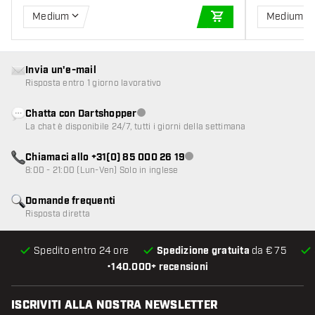
Medium
Medium
AGGIUNGI AL CARR
Invia un'e-mail
Risposta entro 1 giorno lavorativo
Chatta con Dartshopper
Servizio clienti non disponibile
La chat è disponibile 24/7, tutti i giorni della settimana
Chiamaci allo +31(0) 85 000 26 19
Servizio clienti non disponibile
8:00 - 21:00 (Lun-Ven) Solo in inglese
Domande frequenti
Risposta diretta
Spedito entro 24 ore
Spedizione gratuita
da € 75
•
140.000+ recensioni
ISCRIVITI ALLA NOSTRA NEWSLETTER