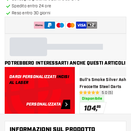
Spedito entro 24 ore
Reso entro 30 giorni
+
2
POTREBBERO INTERESSARTI ANCHE QUESTI ARTICOLI
DARDI PERSONALIZZATI
INCISI
Bull's Smoke Silver Ash 9
AL LASER
Freccette Steel Darts
apri pannello re
5.0 (5)
5 stelle di valutazione
Disponibile
PERSONALIZZATA
104
,
95
INFORMAZIONI SUL PRODOTTO