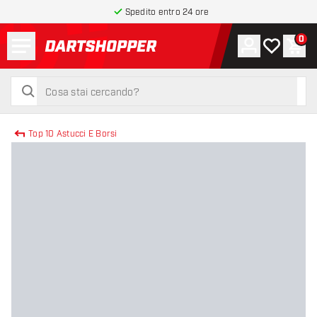
Spedito entro 24 ore
Menu
0
Account
La mia list
Carr
torna alla home page
cerca
cerca
Top 10 Astucci E Borsi