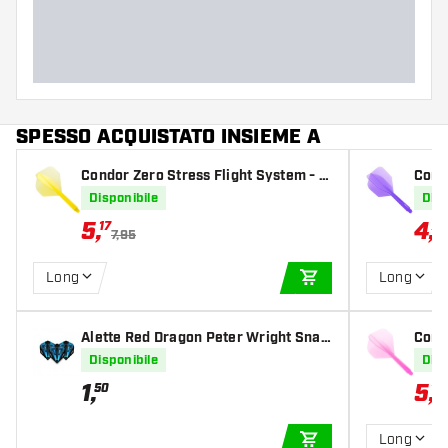
SPESSO ACQUISTATO INSIEME A
Condor Zero Stress Flight System - S
Cond
tandard Clear Yellow
mall 
Disponibile
Disp
5
,
4
,
17
77
7,95
Long
Long
AGGIUNGI AL CARR
Alette Red Dragon Peter Wright Snak
Cond
ebite Blue Transparent
tand
Disponibile
Disp
1
,
5
,
50
17
Long