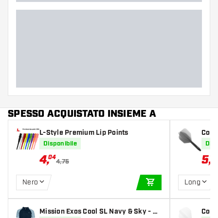
SPESSO ACQUISTATO INSIEME A
L-Style Premium Lip Points
Cond
mall 
Disponibile
Disp
4
,
5
,
04
17
4,75
Nero
Long
AGGIUNGI AL CARR
Mission Exos Cool SL Navy & Sky - Ca
Cond