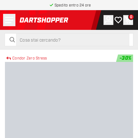
Spedito entro 24 ore
Menu
0
Account
La mia list
Carr
torna alla home page
cerca
cerca
-
30
%
Condor Zero Stress