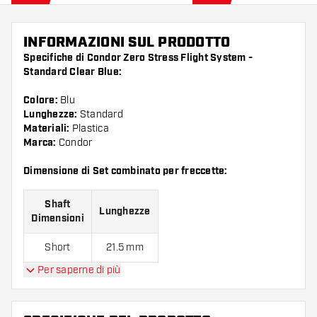
INFORMAZIONI SUL PRODOTTO
Specifiche di Condor Zero Stress Flight System -
Standard Clear Blue:
Colore:
Blu
Lunghezze:
Standard
Materiali:
Plastica
Marca:
Condor
Dimensione di Set combinato per freccette:
Shaft
Lunghezze
Dimensioni
Short
21.5 mm
Per saperne di più
Medium
27.5 mm
Long
33.5 mm