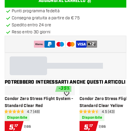
AGGIUNGI AL CARRELLO
Punti programma fedeltà
Consegna gratuita a partire da € 75
Spedito entro 24 ore
Reso entro 30 giorni
+
2
POTREBBERO INTERESSARTI ANCHE QUESTI ARTICOLI
-
35
%
aggiungi alla lista dei desideri
Condor Zero Stress Flight System -
Condor Zero Stress Flight
Standard Clear Red
Standard Clear Yellow
apri pannello recensioni
4.7 (48)
apri pannello re
4.5 (43)
4.7 stelle di valutazione
4.5 stelle di valutazione
Disponibile
Disponibile
5
,
5
,
17
17
7,95
7,95