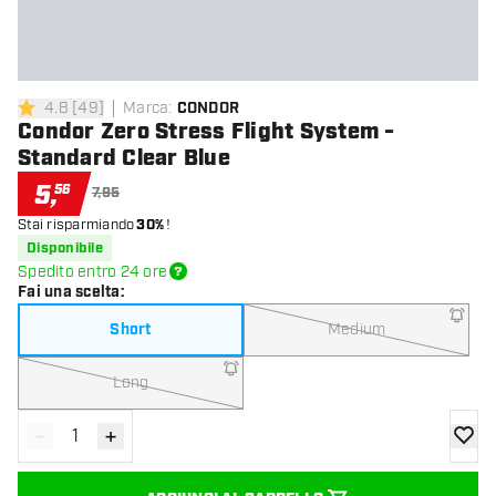
4.8
[
49
]
Marca
:
CONDOR
4.8 stelle di valutazione
Condor Zero Stress Flight System -
Standard Clear Blue
5
,
56
7,95
Stai risparmiando
30%
!
Disponibile
Spedito entro 24 ore
Fai una scelta
:
Short
Medium
Long
-
+
Diminuisci quantità
Aumenta quantità
aggiung