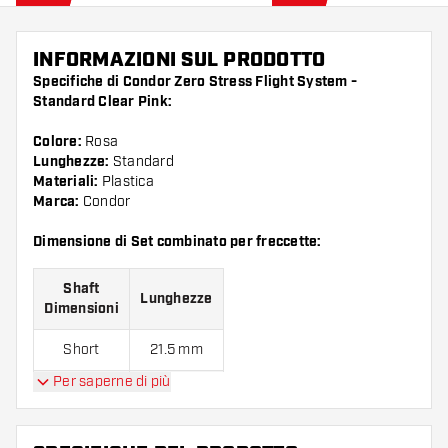
INFORMAZIONI SUL PRODOTTO
Specifiche di Condor Zero Stress Flight System -
Standard Clear Pink:
Colore:
Rosa
Lunghezze:
Standard
Materiali:
Plastica
Marca:
Condor
Dimensione di Set combinato per freccette:
Shaft
Lunghezze
Dimensioni
Short
21.5 mm
Per saperne di più
Medium
27.5 mm
Long
33.5 mm