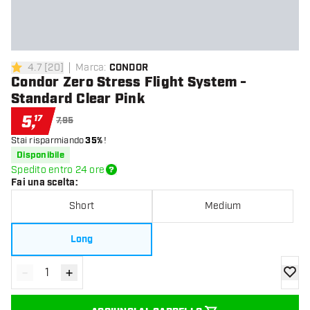
4.7
[
20
]
Marca
:
CONDOR
4.7 stelle di valutazione
Condor Zero Stress Flight System -
Standard Clear Pink
5
,
17
7,95
Stai risparmiando
35%
!
Disponibile
Spedito entro 24 ore
Fai una scelta
:
Short
Medium
Long
-
+
Diminuisci quantità
Aumenta quantità
aggiung