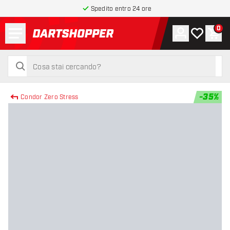
Spedito entro 24 ore
Menu
0
Account
La mia list
Carr
torna alla home page
cerca
cerca
-
35
%
Condor Zero Stress