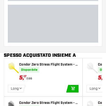
SPESSO ACQUISTATO INSIEME A
Condor Zero Stress Flight System - S
Cond
tandard Clear Yellow
tand
Disponibile
Disp
5
,
5
,
17
17
7,95
Long
Long
AGGIUNGI AL CARR
Condor Zero Stress Flight System - S
Cond