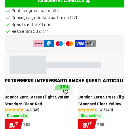
AGGIUNGI AL CARRELLO
Punti programma fedeltà
Consegna gratuita a partire da € 75
Spedito entro 24 ore
Reso entro 30 giorni
+
2
POTREBBERO INTERESSARTI ANCHE QUESTI ARTICOLI
-
35
%
aggiungi alla lista dei desideri
Condor Zero Stress Flight System -
Condor Zero Stress Flight
Standard Clear Red
Standard Clear Yellow
apri pannello recensioni
4.7 (48)
apri pannello re
4.5 (43)
4.7 stelle di valutazione
4.5 stelle di valutazione
Disponibile
Disponibile
5
,
5
,
17
17
7,95
7,95