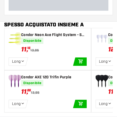
Larghezza del barrel (MM)
Lunghezza del barrel (MM)
SPESSO ACQUISTATO INSIEME A
Condor Neon Axe Flight System - Sm
Condo
all Yellow
Disponibile
Disp
11
,
12
,
16
5
13,95
Long
Long
AGGIUNGI AL CARR
Condor AXE 120 Trifin Purple
Cond
Disponibile
Disp
11
,
11
,
86
8
13,95
Long
Long
AGGIUNGI AL CARR