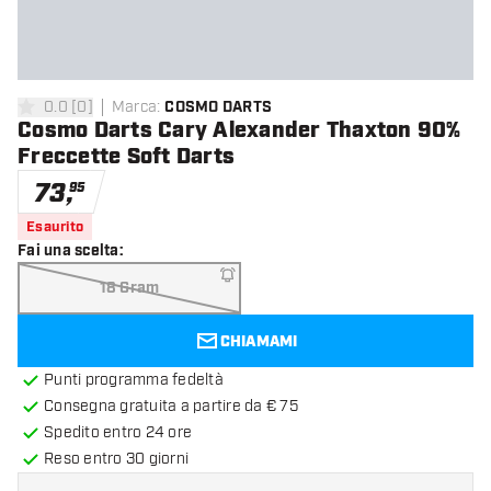
0.0
[
0
]
Marca
:
COSMO DARTS
0 stelle di valutazione
Cosmo Darts Cary Alexander Thaxton 90%
Freccette Soft Darts
73
,
95
Esaurito
Fai una scelta
:
18 Gram
CHIAMAMI
Punti programma fedeltà
Consegna gratuita a partire da € 75
Spedito entro 24 ore
Reso entro 30 giorni