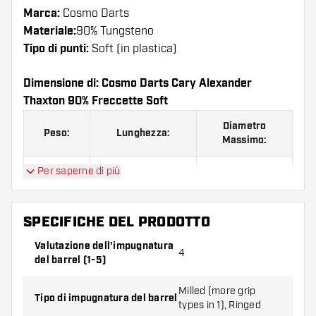
Marca:
Cosmo Darts
Materiale:
90% Tungsteno
Tipo di punti:
Soft (in plastica)
Dimensione di: Cosmo Darts Cary Alexander
Thaxton 90% Freccette Soft
Diametro
Peso:
Lunghezza:
Massimo:
Per saperne di più
18 G.
50.00 mm
6.60 mm
SPECIFICHE DEL PRODOTTO
Cosmo Darts Cary Alexander Thaxton 90%
Freccette Soft contiene:
3 barrel, 3 alette e 3
Valutazione dell'impugnatura
4
del barrel (1-5)
astine.
Milled (more grip
Tipo di impugnatura del barrel
types in 1), Ringed