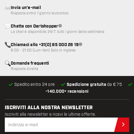
Invia un'e-mail
Risposta entro 1 giorno lavorativo
Chatta con Dartshopper
Servizio clienti non disponibile
La chat è disponibile 24/7, tutti i giorni della settimana
Chiamaci allo +31(0) 85 000 26 19
Servizio clienti non disponibile
8:00 - 21:00 (Lun-Ven) Solo in inglese
Domande frequenti
Risposta diretta
Spedito entro 24 ore
Spedizione gratuita
da € 75
•
140.000+ recensioni
ISCRIVITI ALLA NOSTRA NEWSLETTER
Iscriviti alla newsletter e ricevi le ultime offerte.
Iscr