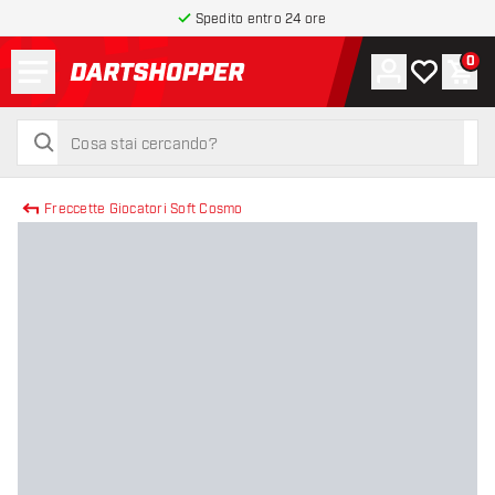
Spedito entro 24 ore
Menu
0
Account
La mia list
Carr
torna alla home page
cerca
cerca
Freccette Giocatori Soft Cosmo