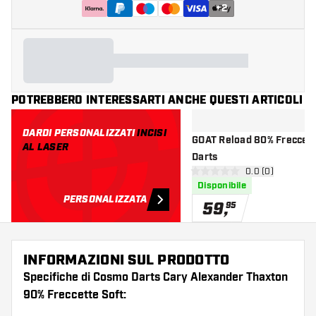
+
2
POTREBBERO INTERESSARTI ANCHE QUESTI ARTICOLI
DARDI PERSONALIZZATI
INCISI
GOAT Reload 80% Freccette Soft
AL LASER
Darts
apri pannello re
0.0 (0)
0 stelle di valutazione
Disponibile
PERSONALIZZATA
59
,
95
INFORMAZIONI SUL PRODOTTO
Specifiche di Cosmo Darts Cary Alexander Thaxton
90% Freccette Soft: