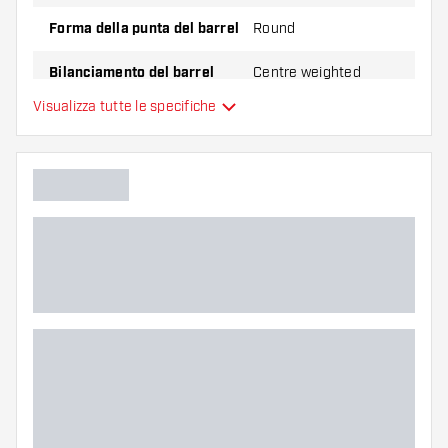
Forma della punta del barrel
Round
Bilanciamento del barrel
Centre weighted
Visualizza tutte le specifiche
Materiale delle freccette
Tungsten 90%
Impugnatura della punta del
barrel
Giocatore di freccette
Colore del barrel
Zona di presa del barrel
Forma del barrel
Peso delle freccette