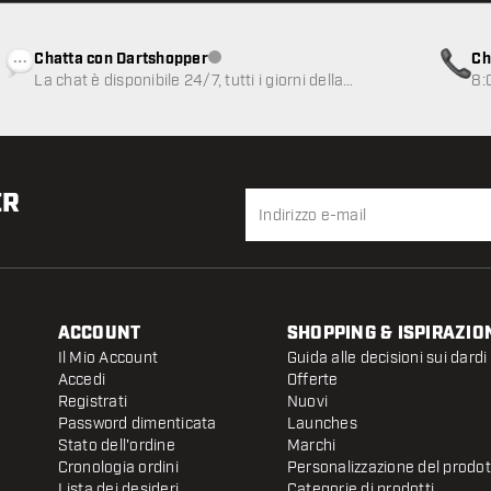
Chatta con Dartshopper
Ch
Servizio clienti non disponibile
La chat è disponibile 24/7, tutti i giorni della
8:
settimana
ER
ACCOUNT
SHOPPING & ISPIRAZIO
Il Mio Account
Guida alle decisioni sui dardi
Accedi
Offerte
Registrati
Nuovi
Password dimenticata
Launches
Stato dell'ordine
Marchi
Cronologia ordini
Personalizzazione del prodo
Lista dei desideri
Categorie di prodotti