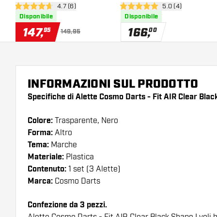
apri pannello recensioni
4.7 (6)
apri pannello rece
5.0 (4)
- Dartset
PDC Black Surround -
4.7 stelle di valutazione
5 stelle di valutazione
Disponibile
Disponibile
Dartset
147
,
166
,
95
00
149,95
INFORMAZIONI SUL PRODOTTO
Specifiche di Alette Cosmo Darts - Fit AIR Clear Blac
Colore:
Trasparente, Nero
Forma:
Altro
Tema:
Marche
Materiale:
Plastica
Contenuto:
1 set (3 Alette)
Marca:
Cosmo Darts
Confezione da 3 pezzi.
Alette Cosmo Darts - Fit AIR Clear Black Shape I voli