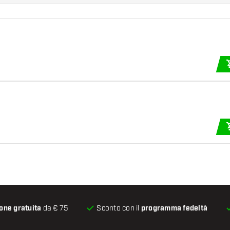
one gratuita
da € 75
Sconto con il
programma fedeltà