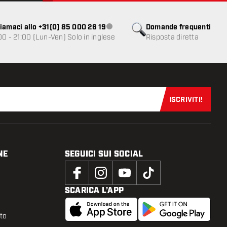
iamaci allo +31(0) 85 000 26 19
Domande frequenti
Servizio clienti non disponibile
00 - 21:00 (Lun-Ven) Solo in inglese
Risposta diretta
ISCRIVITI!
Iscriviti sub
NE
SEGUICI SUI SOCIAL
SCARICA L’APP
tto