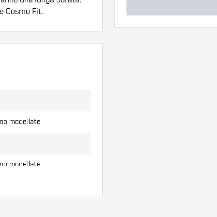
ne Cosmo Fit.
ero di alette e di
l'uso.
erso di alette per
ono modellate
ono modellate