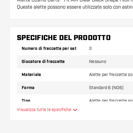
Queste alette possono essere utilizzate solo con asti
Suggerimento di Dartshopper!
Assicuratevi di avere a portata di mano un gran num
SPECIFICHE DEL PRODOTTO
astine. Questi possono danneggiarsi o rompersi con 
Numero di freccette per set
3
Provate una forma, un materiale o uno spessore div
Giocatore di freccette
Nessuno
scoprire quale variante vi si addice di più!
Materiale
Alette per freccette s
Forma
Standard 6 (NO6)
Tipo
Alette per freccette s
Visualizza tutte le specifiche
Flessibilità
Colori aggiuntivi