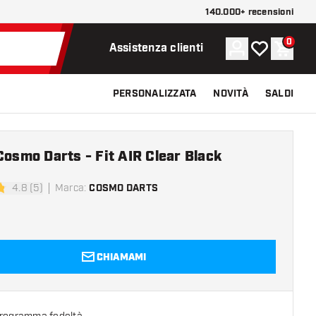
140.000+ recensioni
0
Account
La mia lista d
Carrel
Assistenza clienti
PERSONALIZZATA
NOVITÀ
SALDI
Cosmo Darts - Fit AIR Clear Black
4.8 (5)
Marca
:
COSMO DARTS
di valutazione
CHIAMAMI