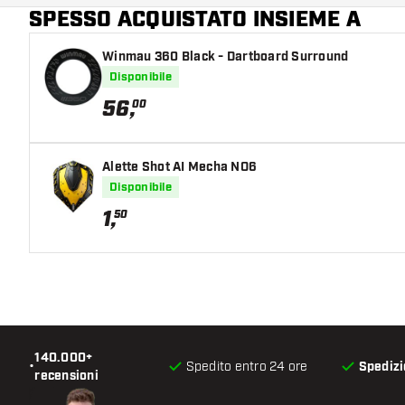
SPESSO ACQUISTATO INSIEME A
Colore principale
Winmau 360 Black - Dartboard Surround
Disponibile
56
,
00
Alette Shot AI Mecha NO6
Disponibile
1
,
50
140.000+
•
Spedito entro 24 ore
Spedizi
recensioni