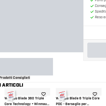
Punti 
Consegn
Spedit
Reso en
Prodotti Consigliati
 ARTICOLI
i alla lista dei desideri
aggiungi alla lista dei desideri
aggiungi a
Winmau Blade 360 Triple
Winmau Blade 6 Triple Core
Core Technology + Winmau
PDC - Bersaglio per