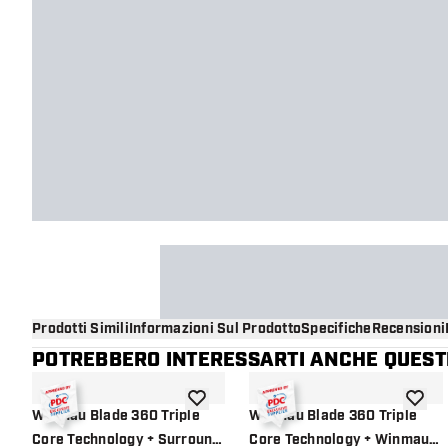
Prodotti Simili
Informazioni Sul Prodotto
Specifiche
Recensioni
POTREBBERO INTERESSARTI ANCHE QUESTI
aggiungi alla lista dei desideri
aggiung
Winmau Blade 360 Triple
Winmau Blade 360 Triple
Core Technology + Surround
Core Technology + Winmau