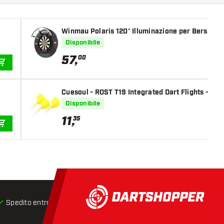
Winmau Polaris 120° Illuminazione per Bersaglio
Disponibile
57
,
00
AGGIUNGI AL CARRELLO
Cuesoul - ROST T19 Integrated Dart Flights - Big
Disponibile
11
,
35
AGGIUNGI AL CARRELLO
Spedito entro 24 ore
Spedizione gratuita
da € 75