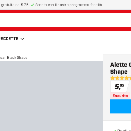
 gratuita da € 75
Sconto con il nostro programma fedeltà
FRECCETTE
Clear Black Shape
Alette 
Shape
4.8 stelle 
5
,
95
Esaurito