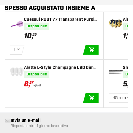
SPESSO ACQUISTATO INSIEME A
Cuesoul ROST 77 Transparent Purple
Alet
Big Wing
old 
Disponibile
Disp
10
,
1
,
35
70
L
AGGIUNGI AL CARR
Alette L-Style Champagne L9D Dimpl
Shot 
e Fantail White
Disponibile
Disp
6
,
5
,
37
95
7,50
45 mm
AGGIUNGI AL CARR
Invia un'e-mail
Risposta entro 1 giorno lavorativo