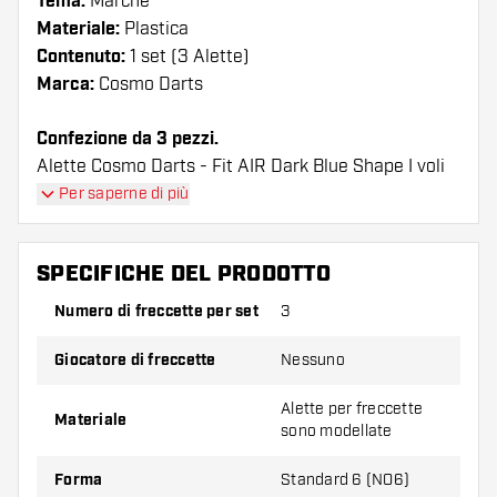
Tema:
Marche
Materiale:
Plastica
Contenuto:
1 set (3 Alette)
Marca:
Cosmo Darts
Confezione da 3 pezzi.
Alette Cosmo Darts - Fit AIR Dark Blue Shape I voli
hanno una lunga durata. Queste alette possono
Per saperne di più
essere utilizzate solo con astine Cosmo Fit.
SPECIFICHE DEL PRODOTTO
Suggerimento di Dartshopper!
Numero di freccette per set
3
Assicuratevi di avere a portata di mano un gran
numero di alette e di astine. Questi possono
Giocatore di freccette
Nessuno
danneggiarsi o rompersi con l'uso.
Alette per freccette
Materiale
sono modellate
Provate una forma, un materiale o uno
spessore diverso di alette per scoprire quale
Forma
Standard 6 (NO6)
variante vi si addice di più!