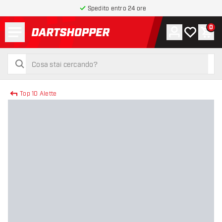
Spedito entro 24 ore
Menu
0
Account
La mia list
Carr
torna alla home page
cerca
cerca
Top 10 Alette