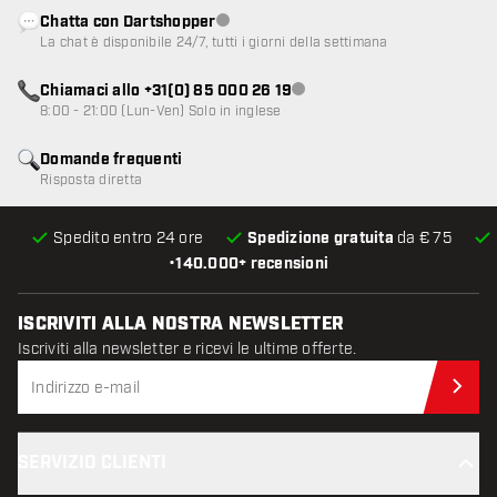
Chatta con Dartshopper
Servizio clienti non disponibile
La chat è disponibile 24/7, tutti i giorni della settimana
Chiamaci allo +31(0) 85 000 26 19
Servizio clienti non disponibile
8:00 - 21:00 (Lun-Ven) Solo in inglese
Domande frequenti
Risposta diretta
Spedito entro 24 ore
Spedizione gratuita
da € 75
•
140.000+ recensioni
ISCRIVITI ALLA NOSTRA NEWSLETTER
Iscriviti alla newsletter e ricevi le ultime offerte.
Iscr
SERVIZIO CLIENTI