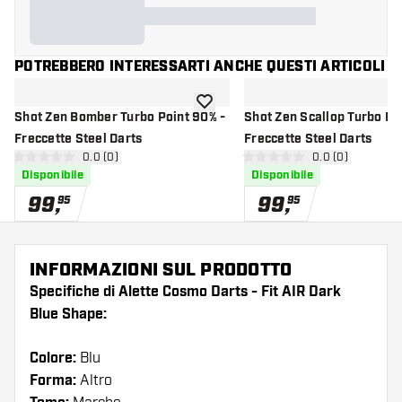
POTREBBERO INTERESSARTI ANCHE QUESTI ARTICOLI
aggiungi alla lista dei desideri
Shot Zen Bomber Turbo Point 90% -
Shot Zen Scallop Turbo Po
Freccette Steel Darts
Freccette Steel Darts
apri pannello recensioni
0.0 (0)
apri pannello re
0.0 (0)
0 stelle di valutazione
0 stelle di valutazione
Disponibile
Disponibile
99
,
99
,
95
95
INFORMAZIONI SUL PRODOTTO
Specifiche di Alette Cosmo Darts - Fit AIR Dark
Blue Shape:
Colore:
Blu
Forma:
Altro