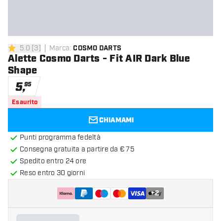
5.0
[
3
]
Marca
:
COSMO DARTS
5 stelle di valutazione
Alette Cosmo Darts - Fit AIR Dark Blue
Shape
5
,
95
Esaurito
CHIAMAMI
Punti programma fedeltà
Consegna gratuita a partire da € 75
Spedito entro 24 ore
Reso entro 30 giorni
+
2