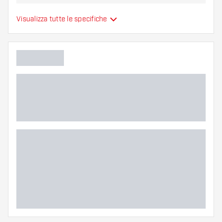
Alette per freccette
Visualizza tutte le specifiche
Tipo
sono modellate
Flessibilità
Colore principale