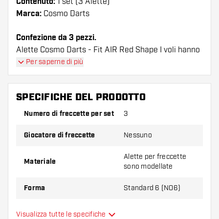
Contenuto:
1 set (3 Alette)
Marca:
Cosmo Darts
Confezione da 3 pezzi.
Alette Cosmo Darts - Fit AIR Red Shape I voli hanno
una lunga durata. Queste alette possono essere
Per saperne di più
utilizzate solo con astine Cosmo Fit.
SPECIFICHE DEL PRODOTTO
Suggerimento di Dartshopper!
Numero di freccette per set
3
Assicuratevi di avere a portata di mano un gran
numero di alette e di astine. Questi possono
Giocatore di freccette
Nessuno
danneggiarsi o rompersi con l'uso.
Alette per freccette
Materiale
sono modellate
Provate una forma, un materiale o uno
spessore diverso di alette per scoprire quale
Forma
Standard 6 (NO6)
variante vi si addice di più!
Alette per freccette
Visualizza tutte le specifiche
Tipo