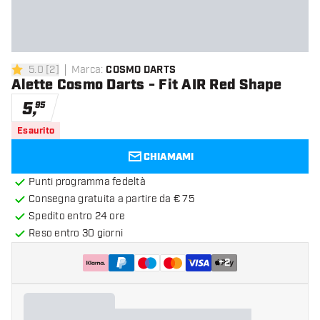
5.0
[
2
]
Marca
:
COSMO DARTS
5 stelle di valutazione
Alette Cosmo Darts - Fit AIR Red Shape
5
,
95
Esaurito
CHIAMAMI
Punti programma fedeltà
Consegna gratuita a partire da € 75
Spedito entro 24 ore
Reso entro 30 giorni
+
2