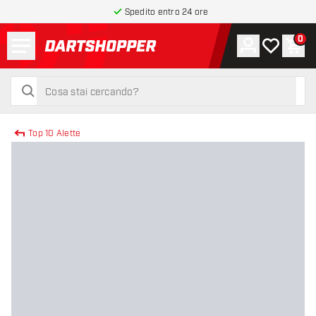
Spedito entro 24 ore
Menu
0
Account
La mia list
Carr
torna alla home page
cerca
cerca
Top 10 Alette