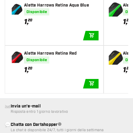
Alette Harrows Retina Aqua Blue
Alet
Disponibile
Disp
1
,
1
,
20
20
AGGIUNGI AL CARR
Alette Harrows Retina Red
Alet
Disponibile
Disp
1
,
1
,
20
20
AGGIUNGI AL CARR
Invia un'e-mail
Risposta entro 1 giorno lavorativo
Chatta con Dartshopper
Servizio clienti non disponibile
La chat è disponibile 24/7, tutti i giorni della settimana