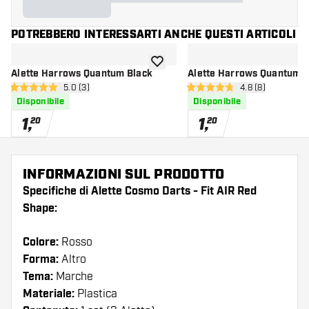
POTREBBERO INTERESSARTI ANCHE QUESTI ARTICOLI
aggiungi alla lista dei desideri
Alette Harrows Quantum Black
Alette Harrows Quantum Y
apri pannello recensioni
5.0 (3)
apri pannello re
4.8 (8)
5 stelle di valutazione
4.8 stelle di valutazione
Disponibile
Disponibile
1
,
1
,
20
20
INFORMAZIONI SUL PRODOTTO
Specifiche di Alette Cosmo Darts - Fit AIR Red
Shape:
Colore:
Rosso
Forma:
Altro
Tema:
Marche
Materiale:
Plastica