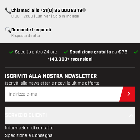
Chiamaci allo +31(0) 85 000 26 19
Servizio clienti non disponibile
8:00 - 21:00 (Lun-Ven) Solo in inglese
Domande frequenti
Risposta diretta
Spedito entro 24 ore
Spedizione gratuita
da € 75
•
140.000+ recensioni
ISCRIVITI ALLA NOSTRA NEWSLETTER
Iscriviti alla newsletter e ricevi le ultime offerte.
Iscr
SERVIZIO CLIENTI
Informazioni di contatto
Spedizione e Consegna