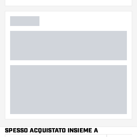
sono modellate
Flessibilità
Colore principale
SPESSO ACQUISTATO INSIEME A