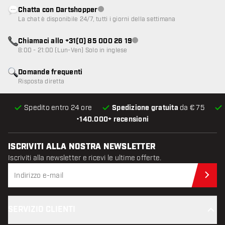
Chatta con Dartshopper
Servizio clienti non disponibile
La chat è disponibile 24/7, tutti i giorni della settimana
Chiamaci allo +31(0) 85 000 26 19
Servizio clienti non disponibile
8:00 - 21:00 (Lun-Ven) Solo in inglese
Domande frequenti
Risposta diretta
Spedito entro 24 ore
Spedizione gratuita
da € 75
•
140.000+ recensioni
ISCRIVITI ALLA NOSTRA NEWSLETTER
Iscriviti alla newsletter e ricevi le ultime offerte.
Iscr
SERVIZIO CLIENTI