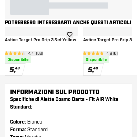
POTREBBERO INTERESSARTI ANCHE QUESTI ARTICOLI
aggiungi alla lista dei desideri
Astine Target Pro Grip 3 Set Yellow
Astine Target Pro Grip 3 S
apri pannello recensioni
4.4 (106)
apri pannello re
4.8 (6)
4.4 stelle di valutazione
4.8 stelle di valutazione
Disponibile
Disponibile
5
,
5
,
49
49
INFORMAZIONI SUL PRODOTTO
Specifiche di Alette Cosmo Darts - Fit AIR White
Standard:
Colore:
Bianco
Forma:
Standard