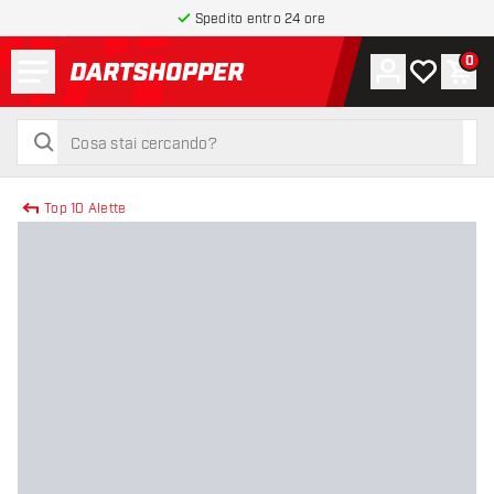
Spedito entro 24 ore
Menu
0
Account
La mia list
Carr
torna alla home page
cerca
cerca
Top 10 Alette