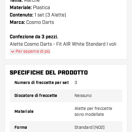
Tema:
Marche
Materiale:
Plastica
Contenuto:
1 set (3 Alette)
Marca:
Cosmo Darts
Confezione da 3 pezzi.
Alette Cosmo Darts - Fit AIR White Standard I voli
hanno una lunga durata. Queste alette possono
Per saperne di più
essere utilizzate solo con astine Cosmo Fit.
SPECIFICHE DEL PRODOTTO
Suggerimento di Dartshopper!
Numero di freccette per set
3
Assicuratevi di avere a portata di mano un gran
numero di alette e di astine. Questi possono
Giocatore di freccette
Nessuno
danneggiarsi o rompersi con l'uso.
Alette per freccette
Materiale
sono modellate
Provate una forma, un materiale o uno
spessore diverso di alette per scoprire quale
Forma
Standard (NO2)
variante vi si addice di più!