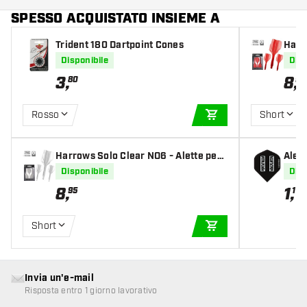
SPESSO ACQUISTATO INSIEME A
Trident 180 Dartpoint Cones
Harr
ecce
Disponibile
Disp
3
,
8
,
80
95
Rosso
Short
AGGIUNGI AL CARR
Harrows Solo Clear NO6 - Alette per
Alett
Freccette
Disponibile
Disp
8
,
1
,
95
10
Short
AGGIUNGI AL CARR
Invia un'e-mail
Risposta entro 1 giorno lavorativo