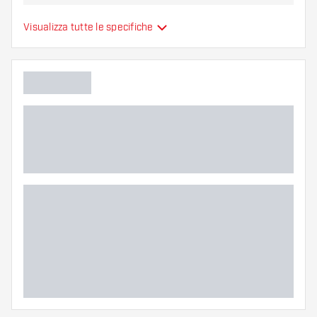
Alette per freccette
Visualizza tutte le specifiche
Tipo
sono modellate
Flessibilità
Colore principale