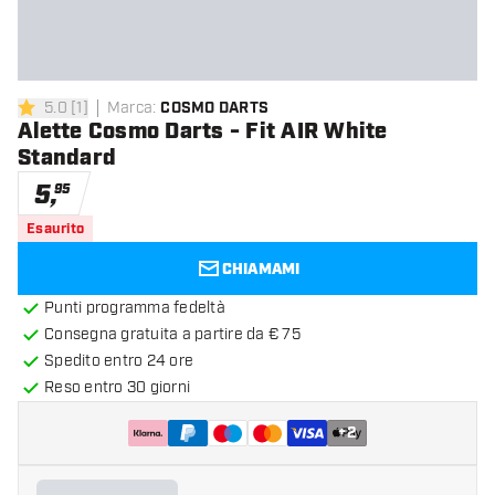
5.0
[
1
]
Marca
:
COSMO DARTS
5 stelle di valutazione
Alette Cosmo Darts - Fit AIR White
Standard
5
,
95
Esaurito
CHIAMAMI
Punti programma fedeltà
Consegna gratuita a partire da € 75
Spedito entro 24 ore
Reso entro 30 giorni
+
2