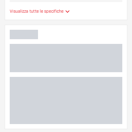
Alette per freccette
Visualizza tutte le specifiche
Tipo
sono modellate
Flessibilità
Colori aggiuntivi
Colore principale