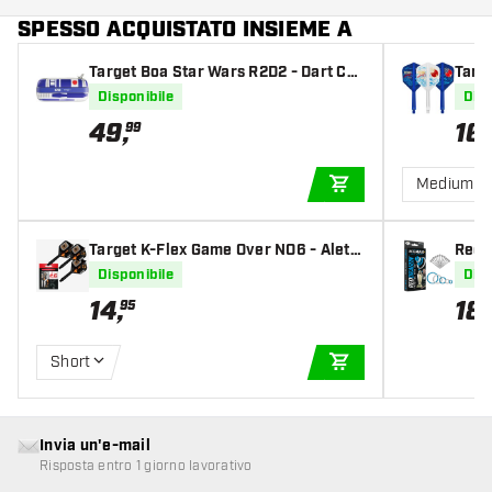
SPESSO ACQUISTATO INSIEME A
Target Boa Star Wars R2D2 - Dart Cas
Targ
e
su R
Disponibile
Disp
49
,
16
,
99
Medium
AGGIUNGI AL CARR
Target K-Flex Game Over NO6 - Alett
Red 
e per Freccette
ngs
Disponibile
Disp
14
,
18
,
95
Short
AGGIUNGI AL CARR
Invia un'e-mail
Risposta entro 1 giorno lavorativo