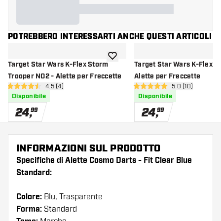
POTREBBERO INTERESSARTI ANCHE QUESTI ARTICOLI
aggiungi alla lista dei desideri
Target Star Wars K-Flex Storm
Target Star Wars K-Flex R
Trooper NO2 - Alette per Freccette
Alette per Freccette
apri pannello recensioni
4.5 (4)
apri pannello re
5.0 (10)
4.5 stelle di valutazione
5 stelle di valutazione
Disponibile
Disponibile
24
,
24
,
99
99
INFORMAZIONI SUL PRODOTTO
Specifiche di Alette Cosmo Darts - Fit Clear Blue
Standard:
Colore:
Blu, Trasparente
Forma:
Standard