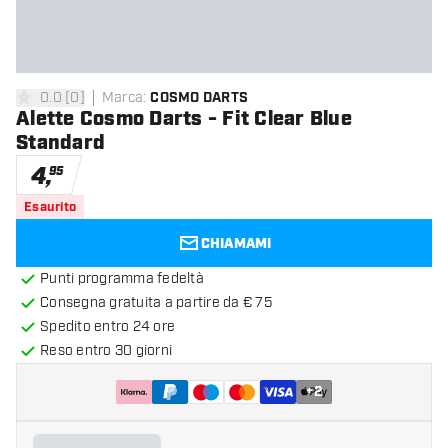
0.0
[
0
]
Marca
:
COSMO DARTS
0 stelle di valutazione
Alette Cosmo Darts - Fit Clear Blue
Standard
4
,
95
Esaurito
CHIAMAMI
Punti programma fedeltà
Consegna gratuita a partire da € 75
Spedito entro 24 ore
Reso entro 30 giorni
+
2