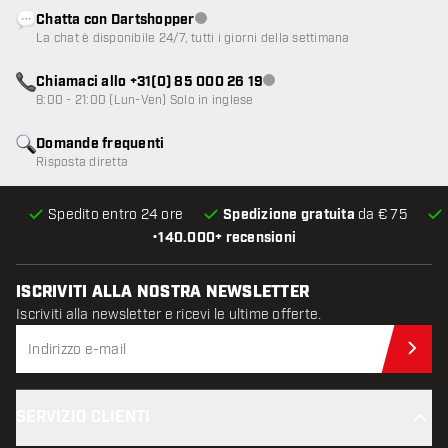
Chatta con Dartshopper
Servizio clienti non disponibile
La chat è disponibile 24/7, tutti i giorni della settimana
Chiamaci allo +31(0) 85 000 26 19
Servizio clienti non disponibile
8:00 - 21:00 (Lun-Ven) Solo in inglese
Domande frequenti
Risposta diretta
Spedito entro 24 ore
Spedizione gratuita
da € 75
•
140.000+ recensioni
ISCRIVITI ALLA NOSTRA NEWSLETTER
Iscriviti alla newsletter e ricevi le ultime offerte.
Iscr
SERVIZIO CLIENTI