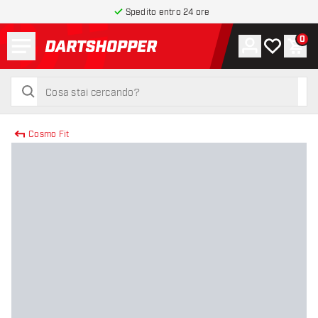
Spedito entro 24 ore
Menu
0
Account
La mia list
Carr
torna alla home page
cerca
cerca
Cosmo Fit