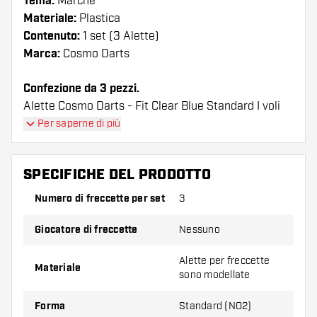
Tema:
Marche
Materiale:
Plastica
Contenuto:
1 set (3 Alette)
Marca:
Cosmo Darts
Confezione da 3 pezzi.
Alette Cosmo Darts - Fit Clear Blue Standard I voli
hanno una lunga durata. Queste alette possono
Per saperne di più
essere utilizzate solo con astine Cosmo Fit.
SPECIFICHE DEL PRODOTTO
Suggerimento di Dartshopper!
Numero di freccette per set
3
Assicuratevi di avere a portata di mano un gran
numero di alette e di astine. Questi possono
Giocatore di freccette
Nessuno
danneggiarsi o rompersi con l'uso.
Alette per freccette
Materiale
sono modellate
Provate una forma, un materiale o uno
spessore diverso di alette per scoprire quale
Forma
Standard (NO2)
variante vi si addice di più!