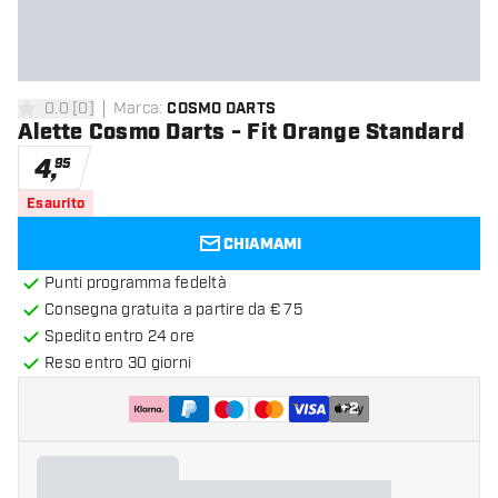
0.0
[
0
]
Marca
:
COSMO DARTS
0 stelle di valutazione
Alette Cosmo Darts - Fit Orange Standard
4
,
95
Esaurito
CHIAMAMI
Punti programma fedeltà
Consegna gratuita a partire da € 75
Spedito entro 24 ore
Reso entro 30 giorni
+
2