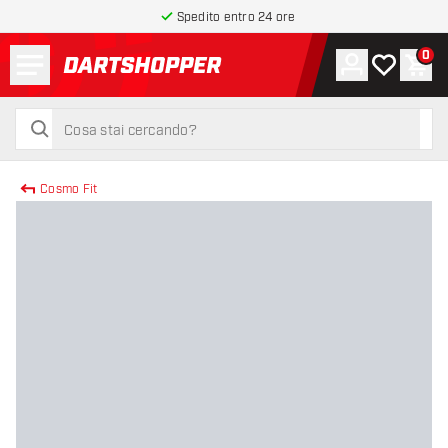
Spedito entro 24 ore
Menu
0
Account
La mia list
Carr
torna alla home page
cerca
cerca
Cosmo Fit