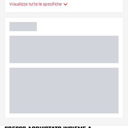
Alette per freccette
Visualizza tutte le specifiche
Tipo
sono modellate
Flessibilità
Colore principale