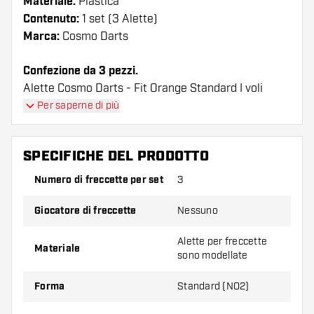
Materiale:
Plastica
Contenuto:
1 set (3 Alette)
Marca:
Cosmo Darts
Confezione da 3 pezzi.
Alette Cosmo Darts - Fit Orange Standard I voli
hanno una lunga durata. Queste alette possono
Per saperne di più
essere utilizzate solo con astine Cosmo Fit.
SPECIFICHE DEL PRODOTTO
Suggerimento di Dartshopper!
Numero di freccette per set
3
Assicuratevi di avere a portata di mano un gran
numero di alette e di astine. Questi possono
Giocatore di freccette
Nessuno
danneggiarsi o rompersi con l'uso.
Alette per freccette
Materiale
sono modellate
Provate una forma, un materiale o uno
spessore diverso di alette per scoprire quale
Forma
Standard (NO2)
variante vi si addice di più!