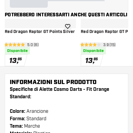
POTREBBERO INTERESSARTI ANCHE QUESTI ARTICOLI
aggiungi alla lista dei desideri
Red Dragon Raptor GT Points Silver
Red Dragon Raptor GT Poi
apri pannello recensioni
5.0 (6)
apri pannello re
3.9 (15)
5 stelle di valutazione
3.9 stelle di valutazione
Disponibile
Disponibile
13
,
13
,
95
95
INFORMAZIONI SUL PRODOTTO
Specifiche di Alette Cosmo Darts - Fit Orange
Standard:
Colore:
Arancione
Forma:
Standard
Tema:
Marche