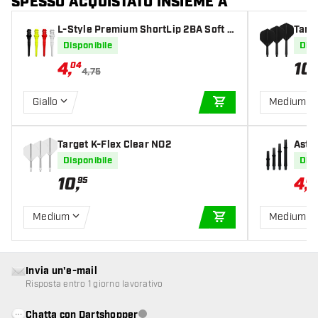
SPESSO ACQUISTATO INSIEME A
L-Style Premium ShortLip 2BA Soft T
Targ
ips
Disponibile
Disp
4
,
10
,
04
4,75
Giallo
Medium
AGGIUNGI AL CARR
Target K-Flex Clear NO2
Astin
ght 
Disponibile
Disp
10
,
4
,
95
67
Medium
Medium 3
AGGIUNGI AL CARR
Invia un'e-mail
Risposta entro 1 giorno lavorativo
Chatta con Dartshopper