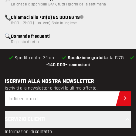
Servizio clienti non disponibile
La chat è disponibile 24/7, tutti i giorni della settimana
Chiamaci allo +31(0) 85 000 26 19
Servizio clienti non disponibile
8:00 - 21:00 (Lun-Ven) Solo in inglese
Domande frequenti
Risposta diretta
Spedito entro 24 ore
Spedizione gratuita
da € 75
•
140.000+ recensioni
ISCRIVITI ALLA NOSTRA NEWSLETTER
Iscriviti alla newsletter e ricevi le ultime offerte.
Iscr
SERVIZIO CLIENTI
Informazioni di contatto