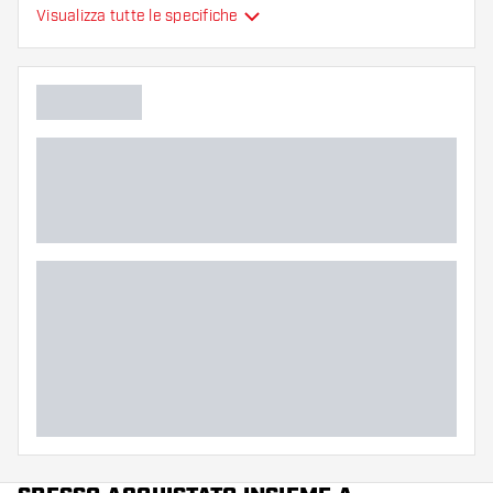
Alette per freccette
Visualizza tutte le specifiche
Tipo
sono modellate
Flessibilità
Colore principale