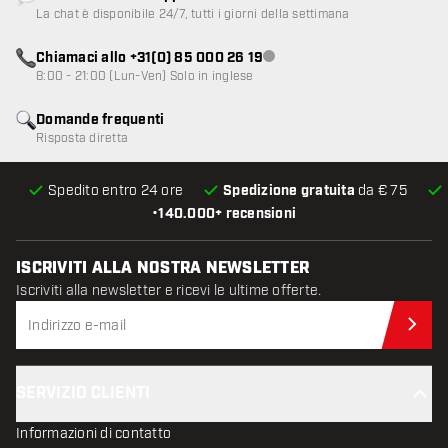
Servizio clienti non disponibile
La chat è disponibile 24/7, tutti i giorni della settimana
Chiamaci allo +31(0) 85 000 26 19
Servizio clienti non disponibile
8:00 - 21:00 (Lun-Ven) Solo in inglese
Domande frequenti
Risposta diretta
Spedito entro 24 ore
Spedizione gratuita
da € 75
•
140.000+ recensioni
ISCRIVITI ALLA NOSTRA NEWSLETTER
Iscriviti alla newsletter e ricevi le ultime offerte.
Iscr
SERVIZIO CLIENTI
Informazioni di contatto