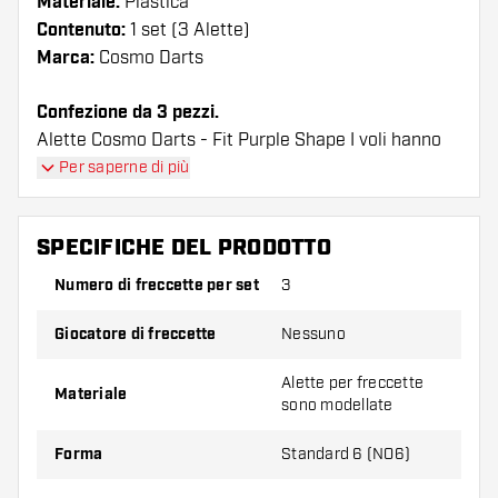
Materiale:
Plastica
Contenuto:
1 set (3 Alette)
Marca:
Cosmo Darts
Confezione da 3 pezzi.
Alette Cosmo Darts - Fit Purple Shape I voli hanno
una lunga durata. Queste alette possono essere
Per saperne di più
utilizzate solo con astine Cosmo Fit.
SPECIFICHE DEL PRODOTTO
Suggerimento di Dartshopper!
Numero di freccette per set
3
Assicuratevi di avere a portata di mano un gran
numero di alette e di astine. Questi possono
Giocatore di freccette
Nessuno
danneggiarsi o rompersi con l'uso.
Alette per freccette
Materiale
sono modellate
Provate una forma, un materiale o uno
spessore diverso di alette per scoprire quale
Forma
Standard 6 (NO6)
variante vi si addice di più!