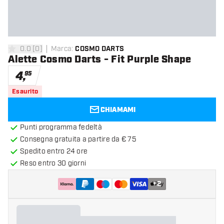
0.0
[
0
]
Marca
:
COSMO DARTS
0 stelle di valutazione
Alette Cosmo Darts - Fit Purple Shape
4
,
95
Esaurito
CHIAMAMI
Punti programma fedeltà
Consegna gratuita a partire da € 75
Spedito entro 24 ore
Reso entro 30 giorni
+
2