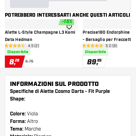
POTREBBERO INTERESSARTI ANCHE QUESTI ARTICOLI
-
15
%
aggiungi alla lista dei desideri
Alette L-Style Champagne L3 Kami
Precise180 Endorphine No
Deta Hedman
- Bersaglio per Freccette
apri pannello recensioni
4.5 (2)
apri pannello re
5.0 (8)
Professionale
4.5 stelle di valutazione
5 stelle di valutazione
Disponibile
Disponibile
8
,
89
,
29
95
9,75
INFORMAZIONI SUL PRODOTTO
Specifiche di Alette Cosmo Darts - Fit Purple
Shape:
Colore:
Viola
Forma:
Altro
Tema:
Marche