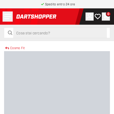
Spedito entro 24 ore
Menu
0
Account
La mia list
Carr
torna alla home page
cerca
cerca
Cosmo Fit