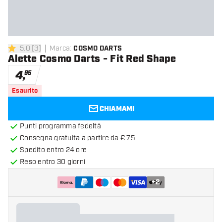
5.0
[
3
]
Marca
:
COSMO DARTS
5 stelle di valutazione
Alette Cosmo Darts - Fit Red Shape
4
,
95
Esaurito
CHIAMAMI
Punti programma fedeltà
Consegna gratuita a partire da € 75
Spedito entro 24 ore
Reso entro 30 giorni
+
2