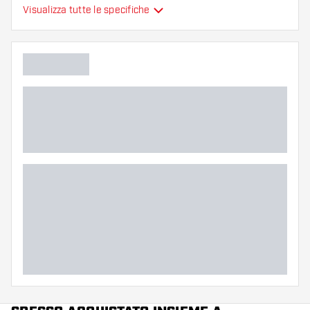
Alette per freccette
Visualizza tutte le specifiche
Tipo
sono modellate
Flessibilità
Colore principale