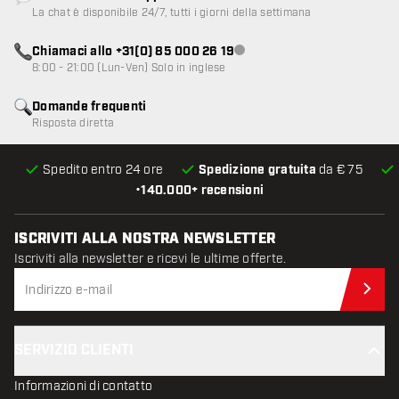
Servizio clienti non disponibile
La chat è disponibile 24/7, tutti i giorni della settimana
Chiamaci allo +31(0) 85 000 26 19
Servizio clienti non disponibile
8:00 - 21:00 (Lun-Ven) Solo in inglese
Domande frequenti
Risposta diretta
Spedito entro 24 ore
Spedizione gratuita
da € 75
•
140.000+ recensioni
ISCRIVITI ALLA NOSTRA NEWSLETTER
Iscriviti alla newsletter e ricevi le ultime offerte.
Iscr
SERVIZIO CLIENTI
Informazioni di contatto