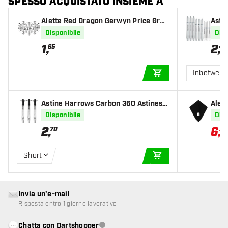
SPESSO ACQUISTATO INSIEME A
Alette Red Dragon Gerwyn Price Grey
Asti
Snowflake
Disponibile
Disp
1
,
2
,
65
40
Inbetwee
AGGIUNGI AL CARR
Astine Harrows Carbon 360 Astiness
Alet
Clear
Disponibile
Disp
2
,
6
,
70
37
Short
AGGIUNGI AL CARR
Invia un'e-mail
Risposta entro 1 giorno lavorativo
Chatta con Dartshopper