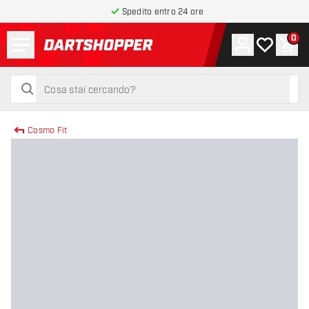
Spedito entro 24 ore
Menu
0
Account
La mia list
Carr
torna alla home page
cerca
cerca
Cosmo Fit