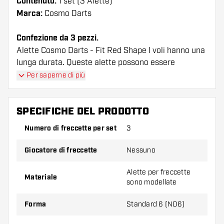
Contenuto:
1 set (3 Alette)
Marca:
Cosmo Darts
Confezione da 3 pezzi.
Alette Cosmo Darts - Fit Red Shape I voli hanno una
lunga durata. Queste alette possono essere
utilizzate solo con astine Cosmo Fit.
Per saperne di più
Suggerimento di Dartshopper!
SPECIFICHE DEL PRODOTTO
Assicuratevi di avere a portata di mano un gran
Numero di freccette per set
3
numero di alette e di astine. Questi possono
danneggiarsi o rompersi con l'uso.
Giocatore di freccette
Nessuno
Provate una forma, un materiale o uno
Alette per freccette
Materiale
sono modellate
spessore diverso di alette per scoprire quale
variante vi si addice di più!
Forma
Standard 6 (NO6)