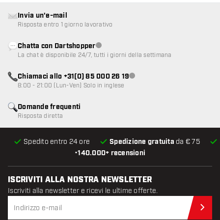
Invia un'e-mail
Risposta entro 1 giorno lavorativo
Chatta con Dartshopper
Servizio clienti non disponibile
La chat è disponibile 24/7, tutti i giorni della settimana
Chiamaci allo +31(0) 85 000 26 19
Servizio clienti non disponibile
8:00 - 21:00 (Lun-Ven) Solo in inglese
Domande frequenti
Risposta diretta
Spedito entro 24 ore
Spedizione gratuita
da € 75
•
140.000+ recensioni
ISCRIVITI ALLA NOSTRA NEWSLETTER
Iscriviti alla newsletter e ricevi le ultime offerte.
Iscr