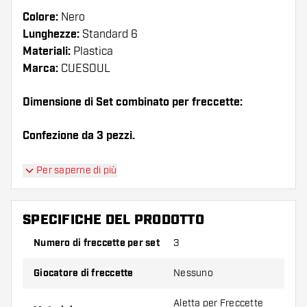
Colore:
Nero
Lunghezze:
Standard 6
Materiali:
Plastica
Marca:
CUESOUL
Dimensione di Set combinato per freccette:
Confezione da 3 pezzi.
Suggerimento di Dartshopper!
Per saperne di più
Assicuratevi di avere a portata di mano un gran
numero di alette e di astine. Questi possono
SPECIFICHE DEL PRODOTTO
danneggiarsi o rompersi con l'uso.
Numero di freccette per set
3
Provate una forma, un materiale o uno
Giocatore di freccette
Nessuno
spessore diverso di alette per scoprire quale
variante vi si addice di più!
Aletta per Freccette