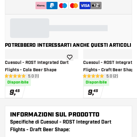
+
2
POTREBBERO INTERESSARTI ANCHE QUESTI ARTICOLI
aggiungi alla lista dei desideri
Cuesoul - ROST Integrated Dart
Cuesoul - ROST Integrated
Flights - Cola Beer Shape
Flights - Craft Beer Shape
apri pannello recensioni
5.0 (1)
apri pannello re
5.0 (2)
5 stelle di valutazione
5 stelle di valutazione
Disponibile
Disponibile
9
,
9
,
45
45
INFORMAZIONI SUL PRODOTTO
Specifiche di Cuesoul - ROST Integrated Dart
Flights - Draft Beer Shape: