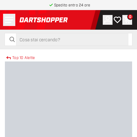
Spedito entro 24 ore
Menu
0
Account
La mia list
Carr
torna alla home page
cerca
cerca
Top 10 Alette