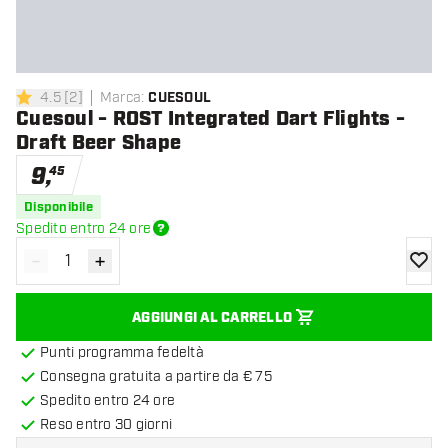
4.5
[
2
]
Marca
:
CUESOUL
4.5 stelle di valutazione
Cuesoul - ROST Integrated Dart Flights -
Draft Beer Shape
9
,
45
Disponibile
Spedito entro 24 ore
-
+
Diminuisci quantità
Aumenta quantità
aggiung
AGGIUNGI AL CARRELLO
Punti programma fedeltà
Consegna gratuita a partire da € 75
Spedito entro 24 ore
Reso entro 30 giorni