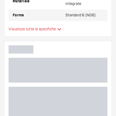
Materiale
Integrate
Forma
Standard 6 (NO6)
Aletta per Freccette
Visualizza tutte le specifiche
Tipo
Integrate
Flessibilità
Colore principale