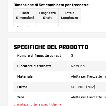
Dimensione di Set combinato per freccette:
Shaft
Lunghezze
Totale
Dimensioni
Shaft
Lunghezze
Dimensioni
24 mm
64 mm
1
Dimensioni
27 mm
67 mm
SPECIFICHE DEL PRODOTTO
2
Numero di freccette per set
3
Dimensioni
29 mm
69 mm
3
Giocatore di freccette
Nessuno
Dimensioni
32 mm
72 mm
4
Materiale
Aletta per Freccette I
Dimensioni
Forma
Standard (NO2)
34 mm
74 mm
5
Tipo
Aletta per Freccette I
Dimensioni
37 mm
77 mm
Visualizza tutte le specifiche
6