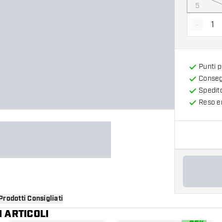
5
-
Diminui
Punti 
Consegn
Spedit
Reso en
Prodotti Consigliati
 ARTICOLI