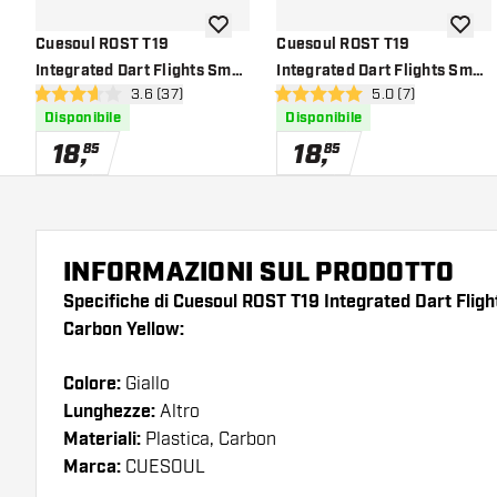
aggiungi alla lista dei desideri
aggiung
Cuesoul ROST T19
Cuesoul ROST T19
Integrated Dart Flights Small
Integrated Dart Flights Small
apri pannello recensioni
3.6 (37)
apri pannello recen
5.0 (7)
Standard Wing Carbon Black
Standard Wing Carbon Red
3.6 stelle di valutazione
5 stelle di valutazione
Disponibile
Disponibile
Yellow
18
,
18
,
85
85
INFORMAZIONI SUL PRODOTTO
Specifiche di Cuesoul ROST T19 Integrated Dart Flig
Carbon Yellow:
Colore:
Giallo
Lunghezze:
Altro
Materiali:
Plastica, Carbon
Marca:
CUESOUL