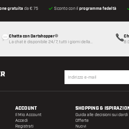
one gratuita
da € 75
Sconto con il
programma fedeltà
Chatta con Dartshopper
Ch
Servizio clienti non disponibile
La chat è disponibile 24/7, tutti i giorni della
8:
settimana
ER
ACCOUNT
SHOPPING & ISPIRAZIO
Il Mio Account
Guida alle decisioni sui dardi
Accedi
Offerte
Registrati
Nuovi