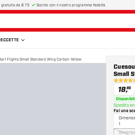
 gratuita da € 75
Sconto con il nostro programma fedeltà
FRECCETTE
art Flights Small Standard Wing Carbon Yellow
Cuesoul
Small 
4.8 stelle 
18
,
85
Disponibil
Spedito en
Fai una sc
Dimensi
1
Dimensi