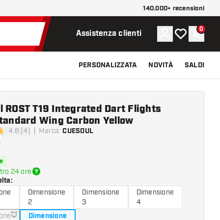
140.000+ recensioni
0
Account
La mia lista d
Carrel
Assistenza clienti
PERSONALIZZATA
NOVITÀ
SALDI
 ROST T19 Integrated Dart Flights
Standard Wing Carbon Yellow
4.8 (4)
Marca
:
CUESOUL
di valutazione
e
tro 24 ore
elta
:
one
Dimensione
Dimensione
Dimensione
2
3
4
one
Dimensione