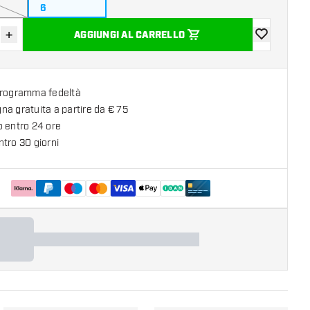
6
+
AGGIUNGI AL CARRELLO
sci quantità
Aumenta quantità
aggiungi alla
programma fedeltà
a gratuita a partire da € 75
o entro 24 ore
tro 30 giorni