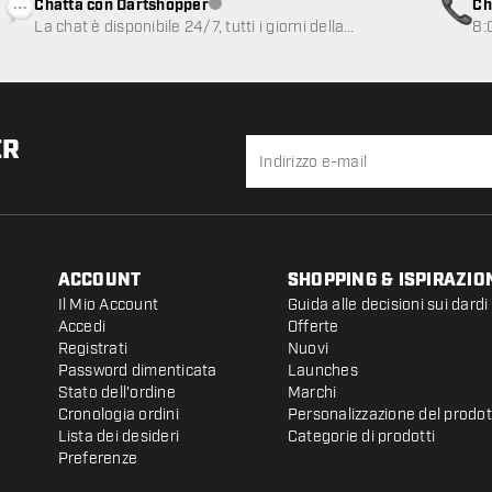
Chatta con Dartshopper
Ch
Servizio clienti non disponibile
La chat è disponibile 24/7, tutti i giorni della
8:
settimana
ER
ACCOUNT
SHOPPING & ISPIRAZIO
Il Mio Account
Guida alle decisioni sui dardi
Accedi
Offerte
Registrati
Nuovi
Password dimenticata
Launches
Stato dell'ordine
Marchi
Cronologia ordini
Personalizzazione del prodo
Lista dei desideri
Categorie di prodotti
Preferenze