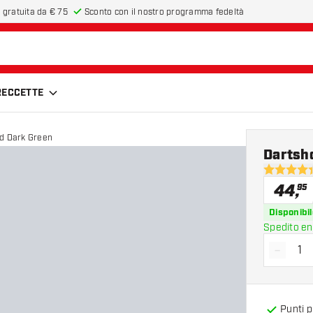
 gratuita da € 75
Sconto con il nostro programma fedeltà
FRECCETTE
d Dark Green
Dartsh
4.4 stelle 
44
,
95
Disponibil
Spedito en
-
Diminui
Punti 