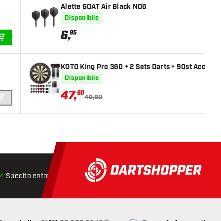
Alette GOAT Air Black NO6
Disponibile
6
,
95
AGGIUNGI AL CARRELLO
KOTO King Pro 360 + 2 Sets Darts + 90st Accesso
Disponibile
47
,
90
49,90
AGGIUNGI AL CARRELLO
Spedito entro 24 ore
Spedizione gratuita
da € 75