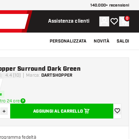
140.000+ recensioni
0
Account
La mia lista d
Carrel
Assistenza clienti
PERSONALIZZATA
NOVITÀ
SALDI
opper Surround Dark Green
4.4 (10)
Marca
:
DARTSHOPPER
di valutazione
e
tro 24 ore
+
AGGIUNGI AL CARRELLO
sci quantità
Aumenta quantità
aggiungi alla
programma fedeltà