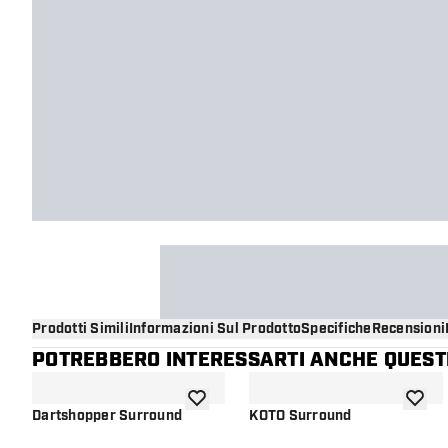
Prodotti Simili
Informazioni Sul Prodotto
Specifiche
Recensioni
POTREBBERO INTERESSARTI ANCHE QUESTI
aggiungi alla lista dei desideri
aggiung
Dartshopper Surround
KOTO Surround