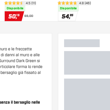
nsioni
apri pannello recensioni
4.5 (11)
apri pannello recens
4.8 (46)
4.5 stelle di valutazione
4.8 stelle di valutazione
Disponibile
Disponibile
50
,
54
,
15
95
59,00
uro e le freccette
di danni al muro e alle
 Surround Dark Green si
articolare forma lo rende
bersaglio già fissato al
nza il bersaglio nelle