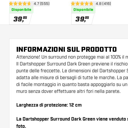
apri pannello recensioni
4.7 (555)
apri pannello rece
4.8 (416)
4.7 stelle di valutazione
4.8 stelle di valutazione
Disponibile
Disponibile
39
,
39
,
95
95
INFORMAZIONI SUL PRODOTTO
Attenzione! Un surround non protegge mai al 100% il m
Il Dartshopper Surround Dark Green previene il rischio 
punte delle freccette. Le dimensioni del Dartshopper
adatta alle misure di bersagli di tutte le marche. La p
di facile montaggio in quanto basta appoggiarlo su un 
muro senza dover effettuare altri fori nella parete.
Larghezza di protezione: 12 cm
La Dartshopper Surround Dark Green viene venduto se
foto.