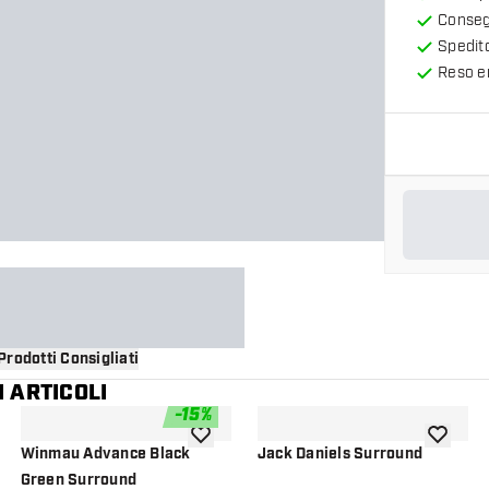
Consegn
Spedit
Reso en
Prodotti Consigliati
 ARTICOLI
-
15
%
i alla lista dei desideri
aggiungi alla lista dei desideri
aggiungi a
Winmau Advance Black
Jack Daniels Surround
Green Surround