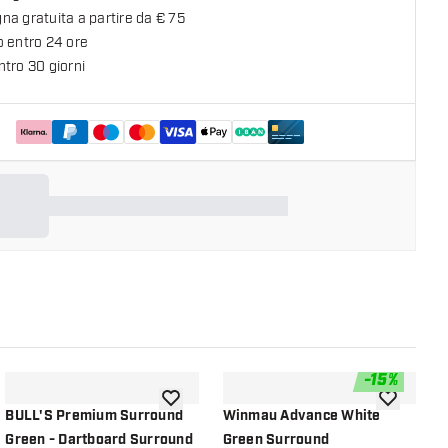
a gratuita a partire da € 75
o entro 24 ore
tro 30 giorni
-
15
%
lla lista dei desideri
aggiungi alla lista dei desideri
aggiungi all
BULL'S Premium Surround
Winmau Advance White
S
Green - Dartboard Surround
Green Surround
I