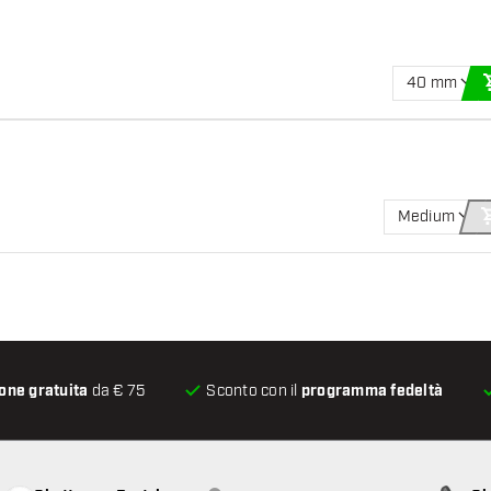
40 mm
Medium
one gratuita
da € 75
Sconto con il
programma fedeltà