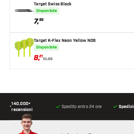
Target Swiss Black
Disponibile
7
,
95
Target K-Flex Neon Yellow NO6
Disponibile
8
,
21
10,95
140.000+
•
Spedito entro 24 ore
Spedizi
recensioni