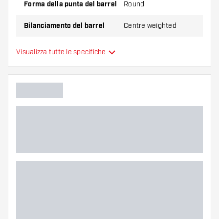
Forma della punta del barrel
Round
Bilanciamento del barrel
Centre weighted
Materiale delle freccette
Tungsten 90%
Visualizza tutte le specifiche
Impugnatura della punta del
barrel
Giocatore di freccette
Colore del barrel
Zona di presa del barrel
Forma del barrel
Peso delle freccette
Larghezza del barrel (MM)