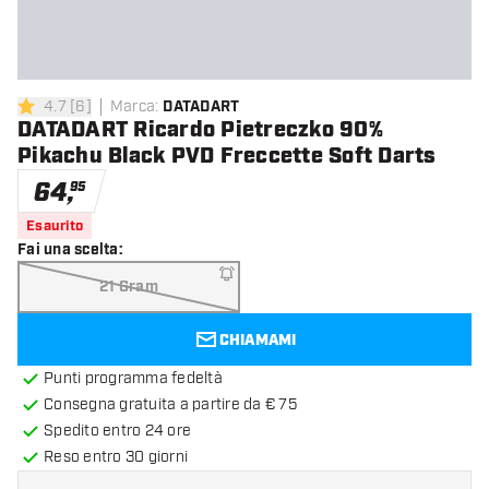
4.7
[
6
]
Marca
:
DATADART
4.7 stelle di valutazione
DATADART Ricardo Pietreczko 90%
Pikachu Black PVD Freccette Soft Darts
64
,
95
Esaurito
Fai una scelta
:
21 Gram
CHIAMAMI
Punti programma fedeltà
Consegna gratuita a partire da € 75
Spedito entro 24 ore
Reso entro 30 giorni