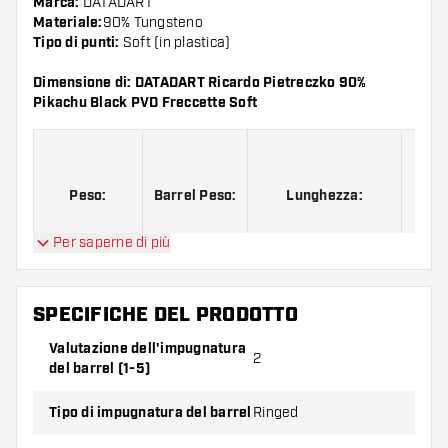
Marca:
DATADART
Materiale:
90% Tungsteno
Tipo di punti:
Soft (in plastica)
Dimensione di: DATADART Ricardo Pietreczko 90%
Pikachu Black PVD Freccette Soft
D
Peso:
Barrel Peso:
Lunghezza:
M
Per saperne di più
SPECIFICHE DEL PRODOTTO
21 G.
20 G.
50.00 mm
Valutazione dell'impugnatura
2
del barrel (1-5)
Tipo di impugnatura del barrel
Ringed
DATADART Ricardo Pietreczko 90% Pikachu Black PVD
Freccette Soft contiene:
3 barrel, 3 alette e 3 astine.