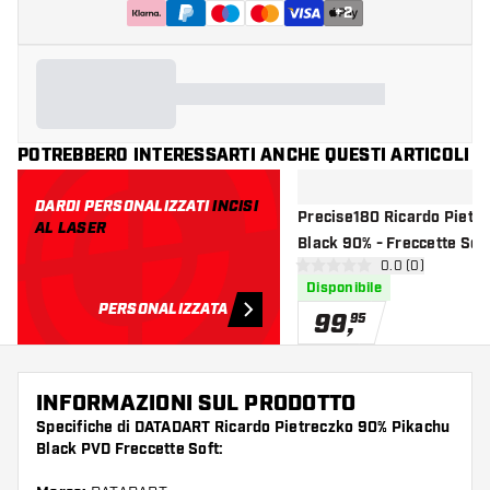
+
2
POTREBBERO INTERESSARTI ANCHE QUESTI ARTICOLI
DARDI PERSONALIZZATI
INCISI
Precise180 Ricardo Pietr
AL LASER
Black 90% - Freccette Soft
apri pannello re
0.0 (0)
0 stelle di valutazione
Disponibile
PERSONALIZZATA
99
,
95
INFORMAZIONI SUL PRODOTTO
Specifiche di DATADART Ricardo Pietreczko 90% Pikachu
Black PVD Freccette Soft: