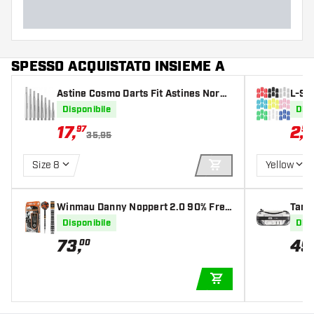
Lunghezza del barrel (MM)
SPESSO ACQUISTATO INSIEME A
Astine Cosmo Darts Fit Astines Norm
L-St
al - Super Duralumin - Metal - Locked
Disponibile
Disp
17
,
2
,
97
55
35,95
Size 8
Yellow
AGGIUNGI AL CARR
Winmau Danny Noppert 2.0 90% Frec
Targ
cette Soft Darts
- Dar
Disponibile
Disp
73
,
49
00
AGGIUNGI AL CARR