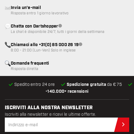
Invia un'e-mail
Risposta entro 1 giorno lavorativo
Chatta con Dartshopper
Servizio clienti non disponibile
La chat è disponibile 24/7, tutti i giorni della settimana
Chiamaci allo +31(0) 85 000 26 19
Servizio clienti non disponibile
8:00 - 21:00 (Lun-Ven) Solo in inglese
Domande frequenti
Risposta diretta
Spedito entro 24 ore
Spedizione gratuita
da € 75
•
140.000+ recensioni
ISCRIVITI ALLA NOSTRA NEWSLETTER
Iscriviti alla newsletter e ricevi le ultime offerte.
Iscr