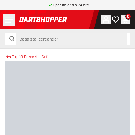
Spedito entro 24 ore
Menu
0
Account
La mia list
Carr
torna alla home page
cerca
cerca
Top 10 Freccette Soft