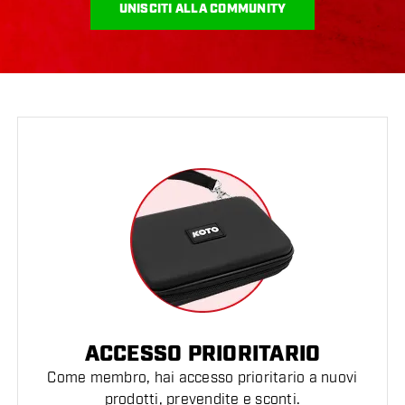
UNISCITI ALLA COMMUNITY
ACCESSO PRIORITARIO
Come membro, hai accesso prioritario a nuovi
prodotti, prevendite e sconti.