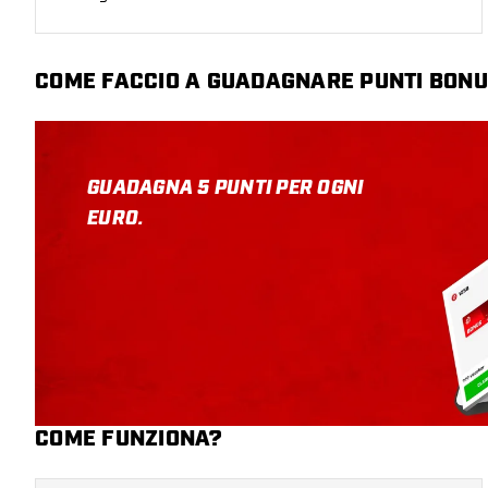
COME FACCIO A GUADAGNARE PUNTI BON
GUADAGNA 5 PUNTI PER OGNI
EURO.
COME FUNZIONA?