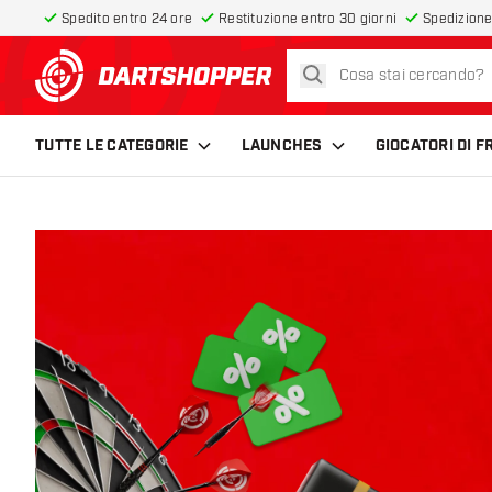
Spedito entro 24 ore
Restituzione entro 30 giorni
Spedizione
cerca
torna alla home page
TUTTE LE CATEGORIE
LAUNCHES
GIOCATORI DI 