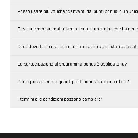
Posso usare più voucher derivanti dai punti bonus in un unic
Cosa succede se restituisco o annullo un ordine che ha gen
Cosa devo fare se penso che i miei punti siano stati calcola
La partecipazione al programma bonus è obbligatoria?
Come posso vedere quanti punti bonus ho accumulato?
I termini e le condizioni possono cambiare?