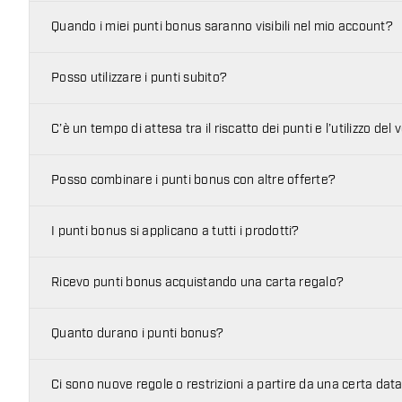
Quando i miei punti bonus saranno visibili nel mio account?
Posso utilizzare i punti subito?
C’è un tempo di attesa tra il riscatto dei punti e l’utilizzo del
Posso combinare i punti bonus con altre offerte?
I punti bonus si applicano a tutti i prodotti?
Ricevo punti bonus acquistando una carta regalo?
Quanto durano i punti bonus?
Ci sono nuove regole o restrizioni a partire da una certa dat