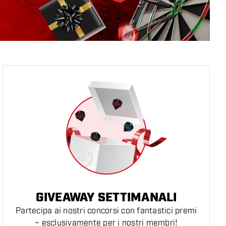
GIVEAWAY SETTIMANALI
Partecipa ai nostri concorsi con fantastici premi
– esclusivamente per i nostri membri!