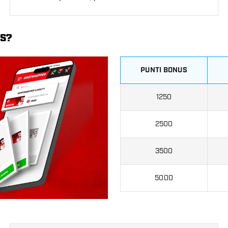
US?
PUNTI BONUS
1250
2500
3500
5000