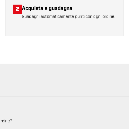
Acquista e guadagna
2
Guadagni automaticamente punti con ogni ordine.
ordine?