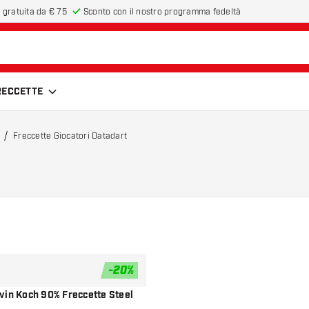
 gratuita da € 75
Sconto con il nostro programma fedeltà
FRECCETTE
Freccette Giocatori Datadart
-
20
%
aggiungi alla lista dei desideri
vin Koch 90% Freccette Steel