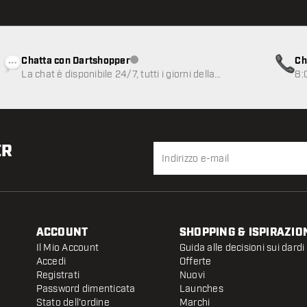
Chatta con Dartshopper
Ch
Servizio clienti non disponibile
La chat è disponibile 24/7, tutti i giorni della
8:
settimana
ER
ACCOUNT
SHOPPING & ISPIRAZIO
Il Mio Account
Guida alle decisioni sui dardi
Accedi
Offerte
Registrati
Nuovi
Password dimenticata
Launches
Stato dell'ordine
Marchi