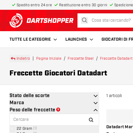
Spedito entro 24 ore
Restituzione entro 30 giorni
Spedizione
cerca
torna alla home page
TUTTE LE CATEGORIE
LAUNCHES
GIOCATORI DI 
Indietro
Pagina Iniziale
Freccette Steel
Freccette Datadart
Freccette Giocatori Datadart
Stato delle scorte
1
articoli
Marca
Peso delle freccette
Datadart Mar
22 Gram
(
1
)