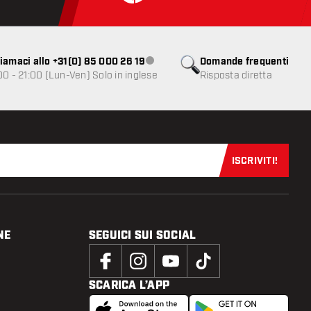
iamaci allo +31(0) 85 000 26 19
Domande frequenti
Servizio clienti non disponibile
00 - 21:00 (Lun-Ven) Solo in inglese
Risposta diretta
ISCRIVITI!
Iscriviti sub
NE
SEGUICI SUI SOCIAL
SCARICA L’APP