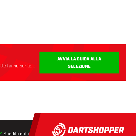
AVVIA LA GUIDA ALLA
ette fanno per te.
SELEZIONE
Spedito entro 24 ore
Spedizione gratuita
da € 75