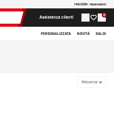
140.000+ recensioni
0
Account
La mia lista d
Carrel
Assistenza clienti
PERSONALIZZATA
NOVITÀ
SALDI
Rilevanza