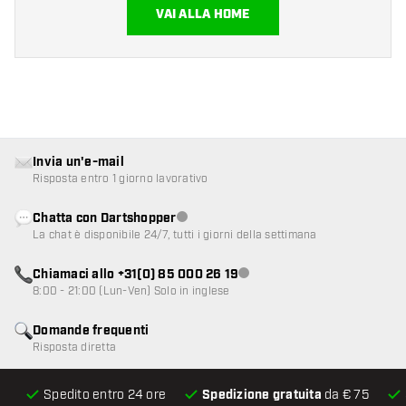
VAI ALLA HOME
Invia un'e-mail
Risposta entro 1 giorno lavorativo
Chatta con Dartshopper
Servizio clienti non disponibile
La chat è disponibile 24/7, tutti i giorni della settimana
Chiamaci allo +31(0) 85 000 26 19
Servizio clienti non disponibile
8:00 - 21:00 (Lun-Ven) Solo in inglese
Domande frequenti
Risposta diretta
Spedito entro 24 ore
Spedizione gratuita
da € 75