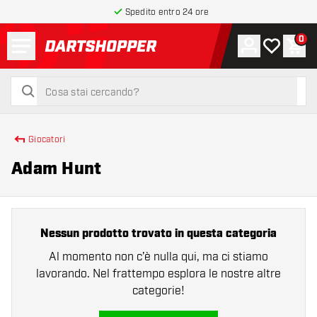
Spedito entro 24 ore
Menu
0
Account
La mia list
Carr
torna alla home page
cerca
cerca
Giocatori
Adam Hunt
Nessun prodotto trovato in questa categoria
Al momento non c’è nulla qui, ma ci stiamo
lavorando. Nel frattempo esplora le nostre altre
categorie!