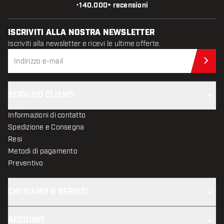
•
140.000+ recensioni
ISCRIVITI ALLA NOSTRA NEWSLETTER
Iscriviti alla newsletter e ricevi le ultime offerte.
Iscr
SERVIZIO CLIENTI
Informazioni di contatto
Spedizione e Consegna
Resi
Metodi di pagamento
Preventivo
CHI SIAMO & SERVIZI
ACCOUNT