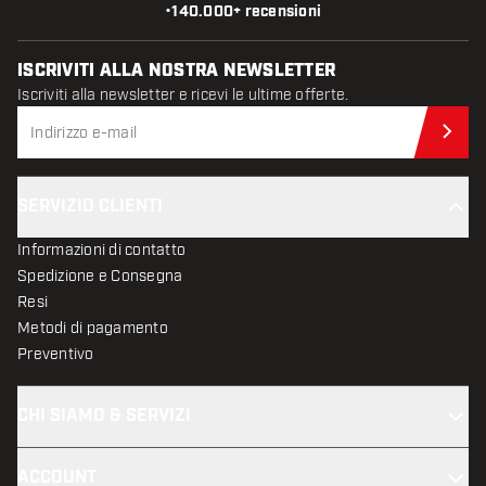
•
140.000+ recensioni
ISCRIVITI ALLA NOSTRA NEWSLETTER
Iscriviti alla newsletter e ricevi le ultime offerte.
Iscr
SERVIZIO CLIENTI
Informazioni di contatto
Spedizione e Consegna
Resi
Metodi di pagamento
Preventivo
CHI SIAMO & SERVIZI
ACCOUNT