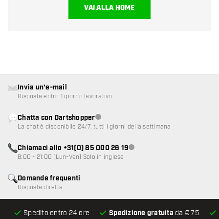
VAI ALLA HOME
Invia un'e-mail
Risposta entro 1 giorno lavorativo
Chatta con Dartshopper
Servizio clienti non disponibile
La chat è disponibile 24/7, tutti i giorni della settimana
Chiamaci allo +31(0) 85 000 26 19
Servizio clienti non disponibile
8:00 - 21:00 (Lun-Ven) Solo in inglese
Domande frequenti
Risposta diretta
Spedito entro 24 ore
Spedizione gratuita
da € 75