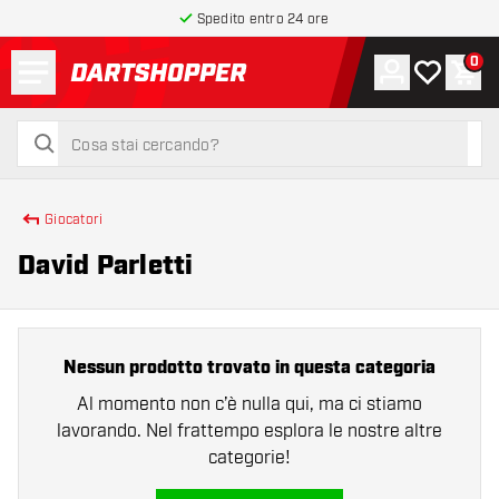
Spedito entro 24 ore
Menu
0
Account
La mia list
Carr
torna alla home page
cerca
cerca
Giocatori
David Parletti
Nessun prodotto trovato in questa categoria
Al momento non c’è nulla qui, ma ci stiamo
lavorando. Nel frattempo esplora le nostre altre
categorie!