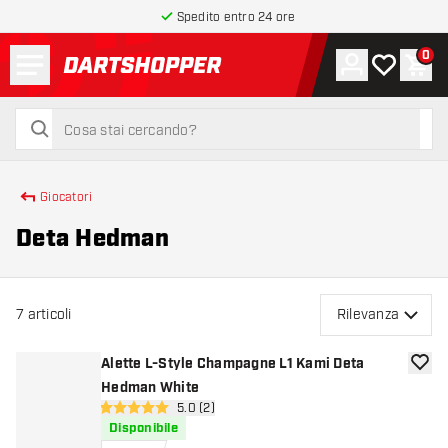
Spedito entro 24 ore
Menu
0
Account
La mia list
Carr
torna alla home page
cerca
cerca
Giocatori
Deta Hedman
7
articoli
Rilevanza
Alette L-Style Champagne L1 Kami Deta
aggiun
Hedman White
apri pannello recensioni
5.0 (2)
5 stelle di valutazione
Disponibile