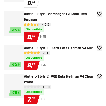
9
,
75
Alette L-Style Champagne L3 Kami Deta
aggiun
Hedman
apri pannello recensioni
4.5 (2)
4.5 stelle di valutazione
Disponibile
-
15
%
8
,
29
9,75
Alette L-Style L3 Kami Deta Hedman V4 Mix
aggiun
apri pannello recensioni
5.0 (1)
5 stelle di valutazione
Disponibile
-
15
%
8
,
29
9,75
Alette L-Style L1 PRO Deta Hedman V4 Clear
aggiun
White
apri pannello recensioni
0.0 (0)
0 stelle di valutazione
Disponibile
-
15
%
7
,
86
9,25