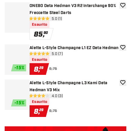
ONE80 Deta Hedman V3 R2 Interchange 90%
aggiun
Freccette Steel Darts
apri pannello recensioni
5.0 (1)
5 stelle di valutazione
Esaurito
85
,
90
Alette L-Style Champagne L1 EZ Deta Hedman
aggiun
apri pannello recensioni
5.0 (7)
5 stelle di valutazione
Esaurito
-
15
%
8
,
29
9,75
Alette L-Style Champagne L3 Kami Deta
aggiun
Hedman V3 Mix
apri pannello recensioni
4.0 (3)
4 stelle di valutazione
Esaurito
-
15
%
8
,
29
9,75