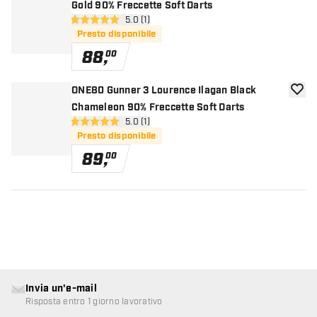
Gold 90% Freccette Soft Darts
apri pannello recensioni
5.0 (1)
5 stelle di valutazione
Presto disponibile
88
,
00
ONE80 Gunner 3 Lourence Ilagan Black
aggiun
Chameleon 90% Freccette Soft Darts
apri pannello recensioni
5.0 (1)
5 stelle di valutazione
Presto disponibile
89
,
00
Invia un'e-mail
Risposta entro 1 giorno lavorativo