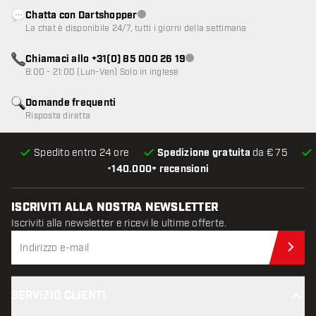
Chatta con Dartshopper
Servizio clienti non disponibile
La chat è disponibile 24/7, tutti i giorni della settimana
Chiamaci allo +31(0) 85 000 26 19
Servizio clienti non disponibile
8:00 - 21:00 (Lun-Ven) Solo in inglese
Domande frequenti
Risposta diretta
Spedito entro 24 ore
Spedizione gratuita
da € 75
•
140.000+ recensioni
ISCRIVITI ALLA NOSTRA NEWSLETTER
Iscriviti alla newsletter e ricevi le ultime offerte.
Iscr
SERVIZIO CLIENTI