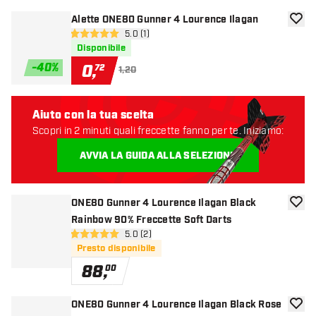
Alette ONE80 Gunner 4 Lourence Ilagan
aggiun
apri pannello recensioni
5.0 (1)
5 stelle di valutazione
Disponibile
-
40
%
0
,
72
1,20
Aiuto con la tua scelta
Scopri in 2 minuti quali freccette fanno per te. Iniziamo:
AVVIA LA GUIDA ALLA SELEZIONE
ONE80 Gunner 4 Lourence Ilagan Black
aggiun
Rainbow 90% Freccette Soft Darts
apri pannello recensioni
5.0 (2)
5 stelle di valutazione
Presto disponibile
88
,
00
ONE80 Gunner 4 Lourence Ilagan Black Rose
aggiun