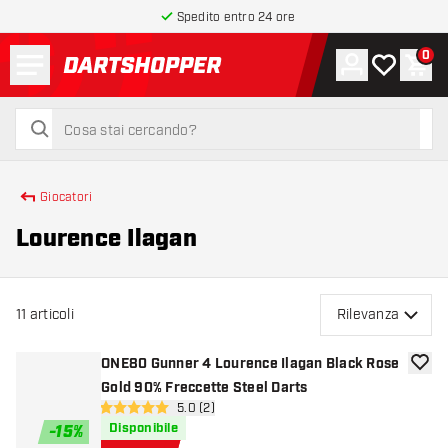
Spedito entro 24 ore
Menu
0
Account
La mia list
Carr
torna alla home page
cerca
cerca
Giocatori
Lourence Ilagan
11
articoli
Rilevanza
ONE80 Gunner 4 Lourence Ilagan Black Rose
aggiun
Gold 90% Freccette Steel Darts
apri pannello recensioni
5.0 (2)
5 stelle di valutazione
Disponibile
-
15
%