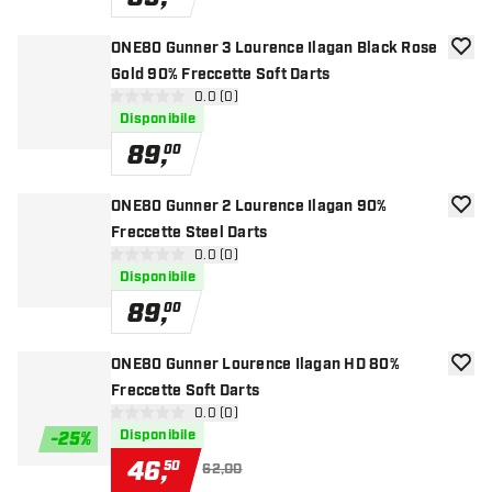
ONE80 Gunner 3 Lourence Ilagan Black Rose
aggiun
Gold 90% Freccette Soft Darts
apri pannello recensioni
0.0 (0)
0 stelle di valutazione
Disponibile
89
,
00
ONE80 Gunner 2 Lourence Ilagan 90%
aggiun
Freccette Steel Darts
apri pannello recensioni
0.0 (0)
0 stelle di valutazione
Disponibile
89
,
00
ONE80 Gunner Lourence Ilagan HD 80%
aggiun
Freccette Soft Darts
apri pannello recensioni
0.0 (0)
0 stelle di valutazione
Disponibile
-
25
%
46
,
50
62,00