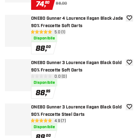
74
,
80
88,00
ONE80 Gunner 4 Lourence Ilagan Black Jade
aggiun
90% Freccette Soft Darts
apri pannello recensioni
5.0 (1)
5 stelle di valutazione
Disponibile
88
,
00
ONE80 Gunner 3 Lourence Ilagan Black Gold
aggiun
90% Freccette Soft Darts
apri pannello recensioni
0.0 (0)
0 stelle di valutazione
Disponibile
88
,
95
ONE80 Gunner 3 Lourence Ilagan Black Gold
aggiun
90% Freccette Steel Darts
apri pannello recensioni
4.9 (7)
4.9 stelle di valutazione
Disponibile
89
,
00