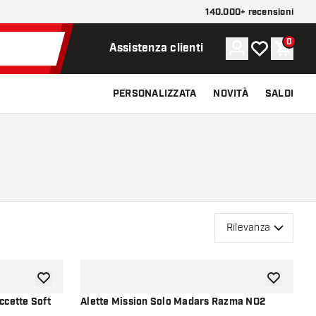
140.000+ recensioni
0
Account
La mia lista d
Carrel
Assistenza clienti
PERSONALIZZATA
NOVITÀ
SALDI
Rilevanza
aggiungi alla lista dei desideri
aggiungi all
Alette Mission Solo Madars Razma NO2