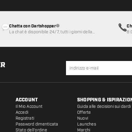
Chatta con Dartshopper
Ch
Servizio clienti non disponibile
La chat è disponibile 24/7, tutti i giorni della
8:
settimana
ER
ACCOUNT
SHOPPING & ISPIRAZIO
Il Mio Account
Guida alle decisioni sui dardi
Accedi
Offerte
Registrati
Nuovi
Password dimenticata
Launches
Stato dell'ordine
Marchi