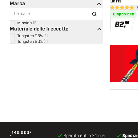
Darts
Marca
apr
5 stelle di valu
Disponibile
82
,
Mission
(
3
)
95
Materiale delle freccette
Tungsten 95%
(
1
)
Tungsten 90%
(
1
)
140.000+
•
Spedito entro 24 ore
Spedizi