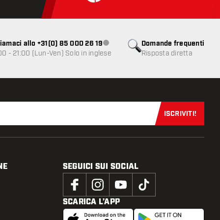
iamaci allo +31(0) 85 000 26 19
Domande frequenti
Servizio clienti non disponibile
00 - 21:00 (Lun-Ven) Solo in inglese
Risposta diretta
ISCRIVITI!
Iscriviti sub
NE
SEGUICI SUI SOCIAL
SCARICA L’APP