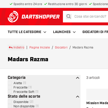
Spedito entro 24 ore
Restituzione entro 30 giorni
Spedizione
cerca
torna alla home page
TUTTE LE CATEGORIE
LAUNCHES
GIOCATORI DI 
Indietro
Pagina Iniziale
Giocatori
Madars Razma
Madars Razma
Categoria
3
articoli
Alette
(
1
)
Freccette
(
1
)
Freccette Soft
(
1
)
Stato delle scorte
Disponible
(
2
)
Mission Mada
Non disponible
(
1
)