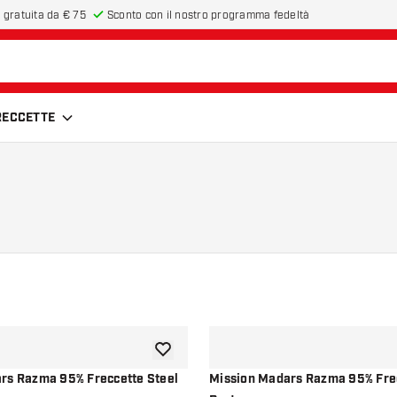
 gratuita da € 75
Sconto con il nostro programma fedeltà
FRECCETTE
aggiungi alla lista dei desideri
rs Razma 95% Freccette Steel
Mission Madars Razma 95% Freccette Soft