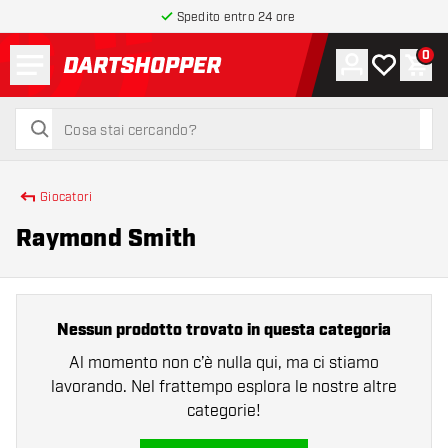
Spedito entro 24 ore
Menu
0
Account
La mia list
Carr
torna alla home page
cerca
cerca
Giocatori
Raymond Smith
Nessun prodotto trovato in questa categoria
Al momento non c’è nulla qui, ma ci stiamo
lavorando. Nel frattempo esplora le nostre altre
categorie!