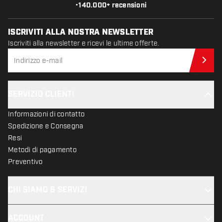
•
140.000+ recensioni
ISCRIVITI ALLA NOSTRA NEWSLETTER
Iscriviti alla newsletter e ricevi le ultime offerte.
Iscr
SERVIZIO CLIENTI
Informazioni di contatto
Spedizione e Consegna
Resi
Metodi di pagamento
Preventivo
CHI SIAMO & SERVIZI
ACCOUNT