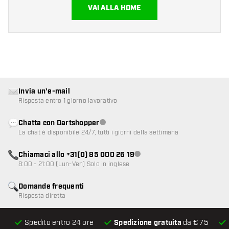
VAI ALLA HOME
Invia un'e-mail
Risposta entro 1 giorno lavorativo
Chatta con Dartshopper
Servizio clienti non disponibile
La chat è disponibile 24/7, tutti i giorni della settimana
Chiamaci allo +31(0) 85 000 26 19
Servizio clienti non disponibile
8:00 - 21:00 (Lun-Ven) Solo in inglese
Domande frequenti
Risposta diretta
Spedito entro 24 ore
Spedizione gratuita
da € 75