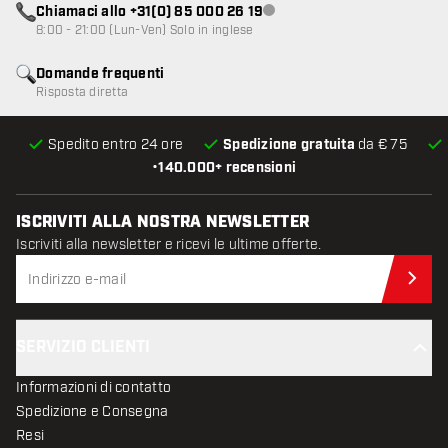
Chiamaci allo +31(0) 85 000 26 19
Servizio clienti non disponibile
8:00 - 21:00 (Lun-Ven) Solo in inglese
Domande frequenti
Risposta diretta
Spedito entro 24 ore
Spedizione gratuita
da € 75
•
140.000+ recensioni
ISCRIVITI ALLA NOSTRA NEWSLETTER
Iscriviti alla newsletter e ricevi le ultime offerte.
Iscr
SERVIZIO CLIENTI
Informazioni di contatto
Spedizione e Consegna
Resi