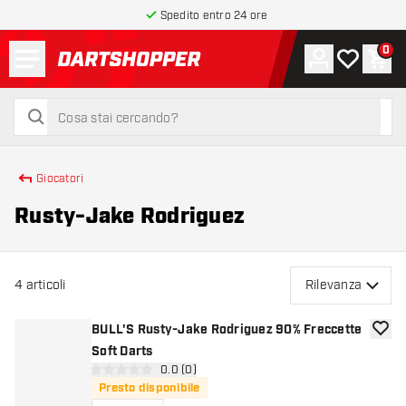
Spedito entro 24 ore
Menu
0
Account
La mia list
Carr
torna alla home page
cerca
cerca
Giocatori
Rusty-Jake Rodriguez
4
articoli
Rilevanza
BULL'S Rusty-Jake Rodriguez 90% Freccette
aggiun
Soft Darts
apri pannello recensioni
0.0 (0)
0 stelle di valutazione
Presto disponibile