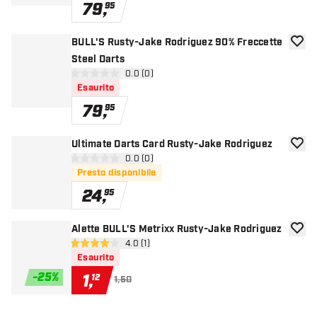
79
,
95
BULL'S Rusty-Jake Rodriguez 90% Freccette
aggiun
Steel Darts
apri pannello recensioni
0.0 (0)
0 stelle di valutazione
Esaurito
79
,
95
Ultimate Darts Card Rusty-Jake Rodriguez
aggiun
apri pannello recensioni
0.0 (0)
0 stelle di valutazione
Presto disponibile
24
,
95
Alette BULL'S Metrixx Rusty-Jake Rodriguez
aggiun
apri pannello recensioni
4.0 (1)
4 stelle di valutazione
Esaurito
-
25
%
1
,
12
1,50