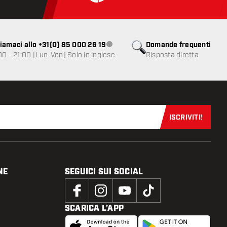
iamaci allo +31(0) 85 000 26 19
Domande frequenti
Servizio clienti non disponibile
00 - 21:00 (Lun-Ven) Solo in inglese
Risposta diretta
ISCRIVITI!
Iscriviti sub
NE
SEGUICI SUI SOCIAL
SCARICA L’APP