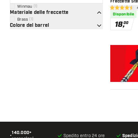
Freccette Ste
Winmau
(
1
)
apr
4.5 stelle di va
Materiale delle freccette
Disponibile
Brass
(
1
)
18
,
00
Colore del barrel
140.000+
•
Spedito entro 24 ore
Spedizi