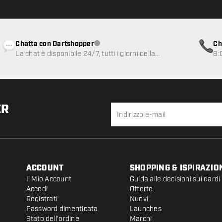
Chatta con Dartshopper
Ch
Servizio clienti non disponibile
La chat è disponibile 24/7, tutti i giorni della
8:
settimana
ER
ACCOUNT
SHOPPING & ISPIRAZIO
Il Mio Account
Guida alle decisioni sui dardi
Accedi
Offerte
Registrati
Nuovi
Password dimenticata
Launches
Stato dell'ordine
Marchi