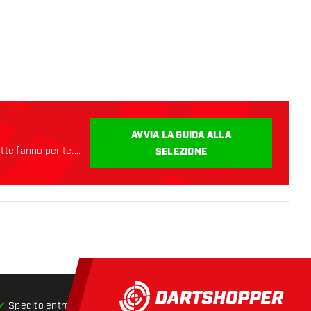
AVVIA LA GUIDA ALLA
ette fanno per te.
SELEZIONE
Spedito entro 24 ore
Spedizione gratuita
da € 75