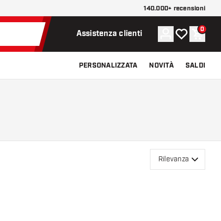
140.000+ recensioni
0
Account
La mia lista d
Carrel
Assistenza clienti
PERSONALIZZATA
NOVITÀ
SALDI
Rilevanza