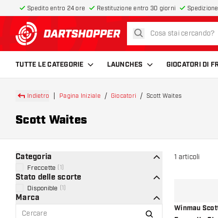
Spedito entro 24 ore
Restituzione entro 30 giorni
Spedizione
cerca
torna alla home page
TUTTE LE CATEGORIE
LAUNCHES
GIOCATORI DI 
Indietro
Pagina Iniziale
Giocatori
Scott Waites
Scott Waites
Categoria
1
articoli
Freccette
(
1
)
Stato delle scorte
Disponible
(
1
)
Marca
Winmau Scott