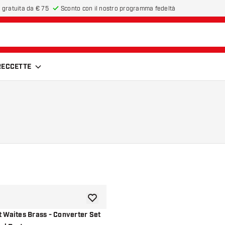
 gratuita da € 75
Sconto con il nostro programma fedeltà
FRECCETTE
aggiungi alla lista dei desideri
 Waites Brass - Converter Set