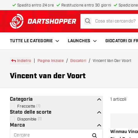
Spedito entro 24 ore
Restituzione entro 30 giorni
Spedizione
cerca
torna alla home page
TUTTE LE CATEGORIE
LAUNCHES
GIOCATORI DI 
Indietro
Pagina Iniziale
Giocatori
Vincent Van Der Voort
Vincent van der Voort
Categoria
1
articoli
Freccette
(
1
)
Stato delle scorte
Disponible
(
1
)
Marca
Winmau Vince