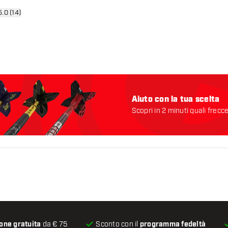
i pannello recensioni
5.0 (14)
tazione
Aiuto con la tua scelta
Scopri in 2 minuti quali frecc
Iniziamo:
one gratuita
da € 75
Sconto con il
programma fedeltà