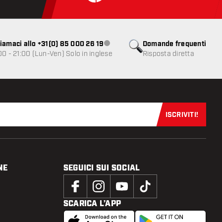
iamaci allo +31(0) 85 000 26 19
Domande frequenti
Servizio clienti non disponibile
00 - 21:00 (Lun-Ven) Solo in inglese
Risposta diretta
ISCRIVITI!
Iscriviti sub
NE
SEGUICI SUI SOCIAL
SCARICA L’APP