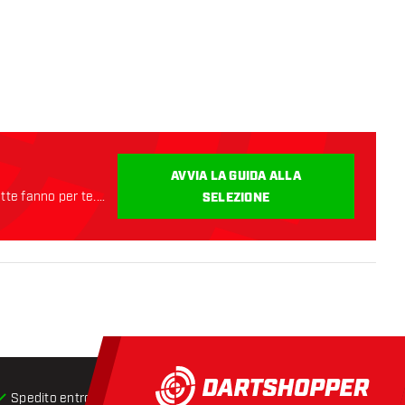
AVVIA LA GUIDA ALLA
ette fanno per te.
SELEZIONE
Spedito entro 24 ore
Spedizione gratuita
da € 75