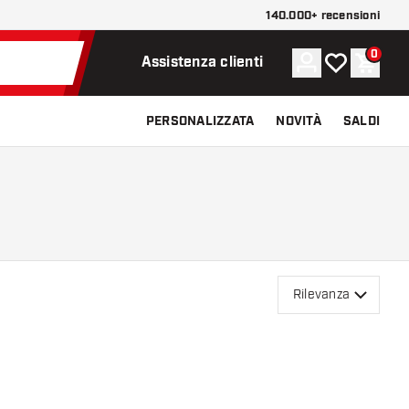
140.000+ recensioni
0
Account
La mia lista d
Carrel
Assistenza clienti
PERSONALIZZATA
NOVITÀ
SALDI
Rilevanza