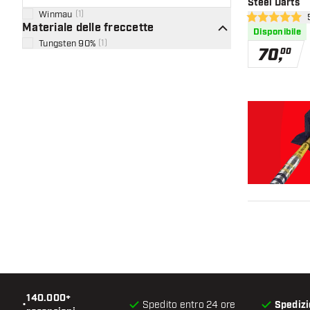
Steel Darts
Winmau
(
1
)
apr
5 stelle di valu
Materiale delle freccette
Disponibile
Tungsten 90%
(
1
)
70
,
00
140.000+
•
Spedito entro 24 ore
Spedizi