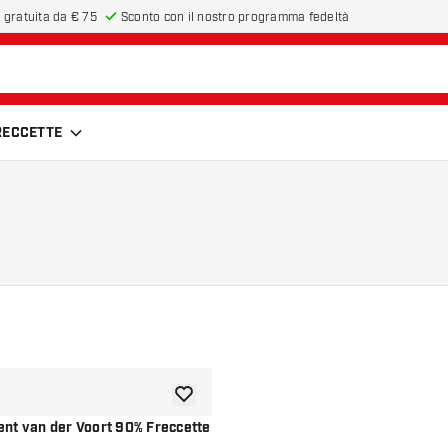
 gratuita da € 75
Sconto con il nostro programma fedeltà
FRECCETTE
aggiungi alla lista dei desideri
nt van der Voort 90% Freccette