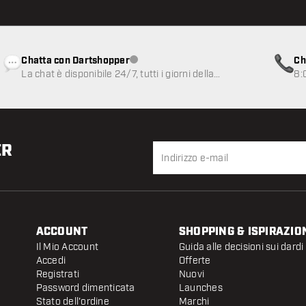
Chatta con Dartshopper
Ch
Servizio clienti non disponibile
La chat è disponibile 24/7, tutti i giorni della
8:
settimana
ER
ACCOUNT
SHOPPING & ISPIRAZIO
Il Mio Account
Guida alle decisioni sui dardi
Accedi
Offerte
Registrati
Nuovi
Password dimenticata
Launches
Stato dell'ordine
Marchi