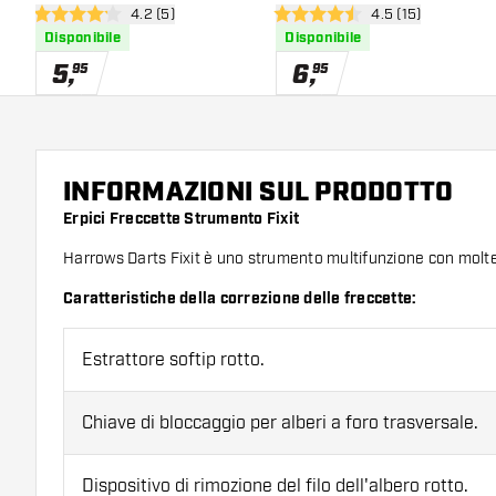
apri pannello recensioni
4.2 (5)
apri pannello rece
4.5 (15)
4.2 stelle di valutazione
4.5 stelle di valutazione
Disponibile
Disponibile
5
,
6
,
95
95
INFORMAZIONI SUL PRODOTTO
Erpici Freccette Strumento Fixit
Harrows Darts Fixit è uno strumento multifunzione con moltep
Caratteristiche della correzione delle freccette:
Estrattore softip rotto.
Chiave di bloccaggio per alberi a foro trasversale.
Dispositivo di rimozione del filo dell'albero rotto.