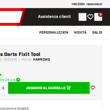
140.000+ recensioni
0
Account
La mia lista d
Carrel
Assistenza clienti
PERSONALIZZATA
NOVITÀ
SALDI
 Darts Fixit Tool
4.5 (24)
Marca
:
HARROWS
di valutazione
e
tro 24 ore
+
AGGIUNGI AL CARRELLO
sci quantità
Aumenta quantità
aggiungi alla
programma fedeltà