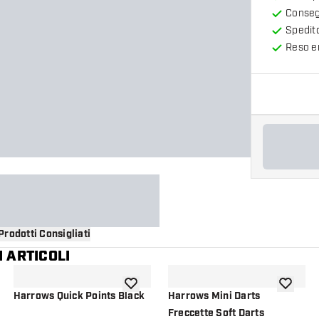
Consegn
Spedit
Reso en
Prodotti Consigliati
 ARTICOLI
i alla lista dei desideri
aggiungi alla lista dei desideri
aggiungi a
Harrows Quick Points Black
Harrows Mini Darts
Freccette Soft Darts