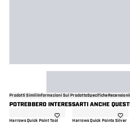
Prodotti Simili
Informazioni Sul Prodotto
Specifiche
Recensioni
POTREBBERO INTERESSARTI ANCHE QUESTI
aggiungi alla lista dei desideri
aggiung
Harrows Quick Point Tool
Harrows Quick Points Silver