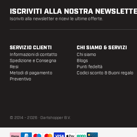
ISCRIVITI ALLA NOSTRA NEWSLETT
Iscriviti alla newsletter e ricevi le ultime offerte.
SERVIZIO CLIENTI
CHI SIAMO & SERVIZI
Informazioni di contatto
Chi siamo
Spedizione e Consegna
Blogs
Resi
Punti fedeltà
Metodi di pagamento
Codici sconto & Buoni regalo
Preventivo
© 2014 - 2026 · Dartshopper B.V.
Harrows Darts Fixit Tool
Spedito entro 24 ore