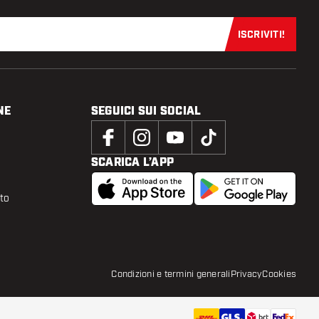
ISCRIVITI!
Iscriviti sub
NE
SEGUICI SUI SOCIAL
SCARICA L’APP
tto
Condizioni e termini generali
Privacy
Cookies
1
,
95
AGGIUNGI AL CARRELLO
aggiungi 