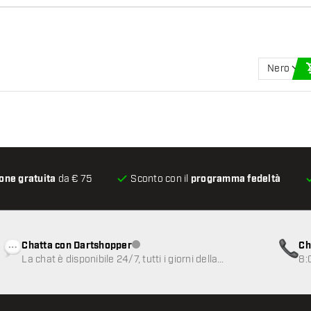
Nero
one gratuita
da € 75
Sconto con il
programma fedeltà
Chatta con Dartshopper
Ch
Servizio clienti non disponibile
La chat è disponibile 24/7, tutti i giorni della
8:
settimana