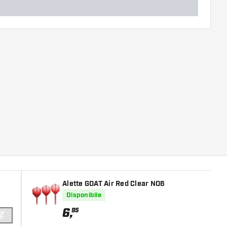
Alette GOAT Air Red Clear NO6
Disponibile
6
,
95
AGGIUNGI AL CARRELLO