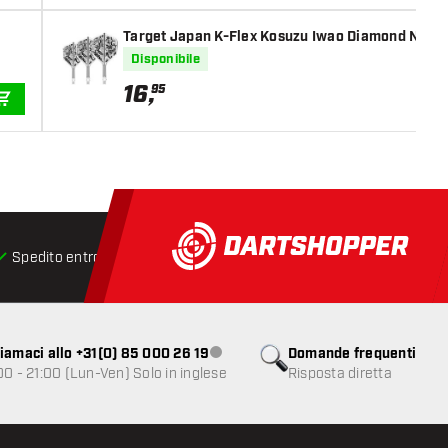
Target Japan K-Flex Kosuzu Iwao Diamond NO6
Disponibile
16
,
95
AGGIUNGI AL CARRELLO
Spedito entro 24 ore
Spedizione gratuita
da € 75
iamaci allo +31(0) 85 000 26 19
Domande frequenti
Servizio clienti non disponibile
00 - 21:00 (Lun-Ven) Solo in inglese
Risposta diretta