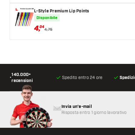
L-Style Premium Lip Points
Disponibile
4
,
04
4,75
140.000+
•
Spedito entro 24 ore
Spedizi
recensioni
Invia un'e-mail
Risposta entro 1 giorno lavorativo