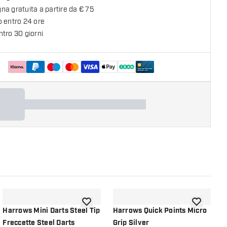
a gratuita a partire da € 75
o entro 24 ore
tro 30 giorni
lla lista dei desideri
aggiungi alla lista dei desideri
aggiungi all
Harrows Mini Darts Steel Tip
Harrows Quick Points Micro
H
Freccette Steel Darts
Grip Silver