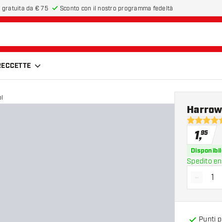
 gratuita da € 75
Sconto con il nostro programma fedeltà
FRECCETTE
ol
Harrows
4.5 stelle 
1
,
95
Disponibil
Spedito en
-
Diminui
Punti 