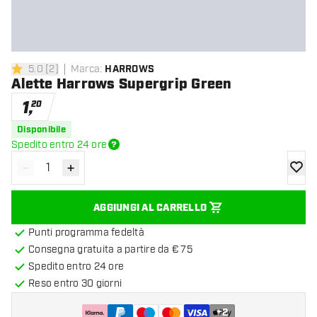
5.0
[
2
]
Marca
:
HARROWS
5 stelle di valutazione
Alette Harrows Supergrip Green
1
,
20
Disponibile
Spedito entro 24 ore
-
+
Diminuisci quantità
Aumenta quantità
aggiung
AGGIUNGI AL CARRELLO
Punti programma fedeltà
Consegna gratuita a partire da € 75
Spedito entro 24 ore
Reso entro 30 giorni
+
2