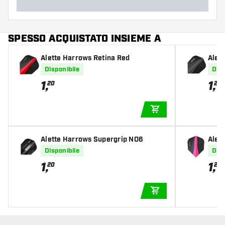
SPESSO ACQUISTATO INSIEME A
Alette Harrows Retina Red
Alet
Disponibile
Disp
1
,
1
,
20
20
AGGIUNGI AL CARR
Alette Harrows Supergrip NO6
Alet
Disponibile
Disp
1
,
1
,
20
20
AGGIUNGI AL CARR