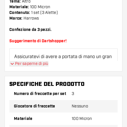
Tema:
Altro
Materiale:
100 Micron
Contenuto:
1 set (3 Alette)
Marca:
Harrows
Confezione da 3 pezzi.
Suggerimento di Dartshopper!
Assicuratevi di avere a portata di mano un gran
numero di alette e di astine. Questi possono
Per saperne di più
danneggiarsi o rompersi con l'uso.
SPECIFICHE DEL PRODOTTO
Provate una forma, un materiale o uno
spessore diverso di alette per scoprire quale
Numero di freccette per set
3
variante vi si addice di più!
Giocatore di freccette
Nessuno
Materiale
100 Micron