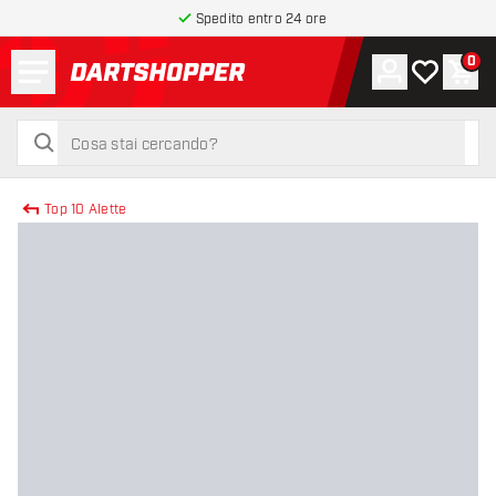
Spedito entro 24 ore
Menu
0
Account
La mia list
Carr
torna alla home page
cerca
cerca
Top 10 Alette