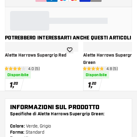
POTREBBERO INTERESSARTI ANCHE QUESTI ARTICOLI
aggiungi alla lista dei desideri
Alette Harrows Supergrip Red
Alette Harrows Supergrip 
Green
apri pannello recensioni
4.0 (5)
apri pannello re
4.8 (5)
4 stelle di valutazione
4.8 stelle di valutazione
Disponibile
Disponibile
1
,
1
,
20
20
INFORMAZIONI SUL PRODOTTO
Specifiche di Alette Harrows Supergrip Green:
Colore:
Verde, Grigio
Forma:
Standard