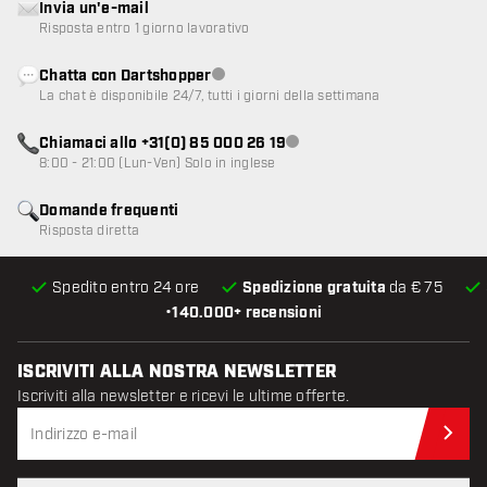
Invia un'e-mail
Risposta entro 1 giorno lavorativo
Chatta con Dartshopper
Servizio clienti non disponibile
La chat è disponibile 24/7, tutti i giorni della settimana
Chiamaci allo +31(0) 85 000 26 19
Servizio clienti non disponibile
8:00 - 21:00 (Lun-Ven) Solo in inglese
Domande frequenti
Risposta diretta
Spedito entro 24 ore
Spedizione gratuita
da € 75
•
140.000+ recensioni
ISCRIVITI ALLA NOSTRA NEWSLETTER
Iscriviti alla newsletter e ricevi le ultime offerte.
Iscr