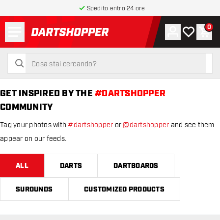
Spedito entro 24 ore
Menu
0
Account
La mia list
Carr
torna alla home page
cerca
cerca
GET INSPIRED BY THE
#DARTSHOPPER
COMMUNITY
Tag your photos with
#dartshopper
or
@dartshopper
and see them
appear on our feeds.
ALL
DARTS
DARTBOARDS
SUROUNDS
CUSTOMIZED PRODUCTS