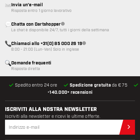
Invia un'e-mail
Risposta entro 1 giorno lavorativo
Chatta con Dartshopper
Servizio clienti non disponibile
La chat è disponibile 24/7, tutti i giorni della settimana
Chiamaci allo +31(0) 85 000 26 19
Servizio clienti non disponibile
8:00 - 21:00 (Lun-Ven) Solo in inglese
Domande frequenti
Risposta diretta
Spedito entro 24 ore
Spedizione gratuita
da € 75
•
140.000+ recensioni
ISCRIVITI ALLA NOSTRA NEWSLETTER
Iscriviti alla newsletter e ricevi le ultime offerte.
Iscr