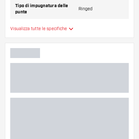
Tipo di impugnatura delle
Ringed
punte
Zona di presa delle punte
Back
Visualizza tutte le specifiche
Colore principale
Lunghezza delle punte