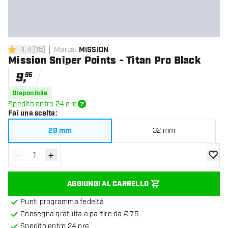
4.4
[
15
]
Marca
:
MISSION
4.4 stelle di valutazione
Mission Sniper Points - Titan Pro Black
9
,
95
Disponibile
Spedito entro 24 ore
Fai una scelta
:
28 mm
32 mm
-
+
Diminuisci quantità
Aumenta quantità
aggiung
AGGIUNGI AL CARRELLO
Punti programma fedeltà
Consegna gratuita a partire da € 75
Spedito entro 24 ore