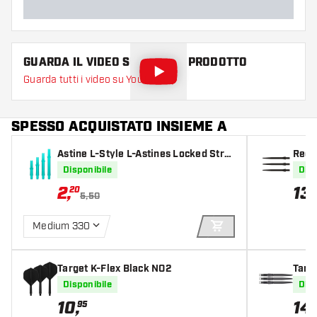
GUARDA IL VIDEO SU QUESTO PRODOTTO
Guarda tutti i video su YouTube
SPESSO ACQUISTATO INSIEME A
Astine L-Style L-Astines Locked Strai
Red 
ght Emerald
ack
Disponibile
Disp
2
,
13
,
20
5,50
Medium 330
AGGIUNGI AL CARR
Target K-Flex Black NO2
Targ
Disponibile
Disp
10
,
14
,
95