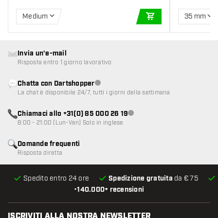
Medium
35 mm
AGGIUNGI AL CARR
Invia un'e-mail
Risposta entro 1 giorno lavorativo
Chatta con Dartshopper
Servizio clienti non disponibile
La chat è disponibile 24/7, tutti i giorni della settimana
Chiamaci allo +31(0) 85 000 26 19
Servizio clienti non disponibile
8:00 - 21:00 (Lun-Ven) Solo in inglese
Domande frequenti
Risposta diretta
Spedito entro 24 ore
Spedizione gratuita
da € 75
•
140.000+ recensioni
ISCRIVITI ALLA NOSTRA NEWSLETTER