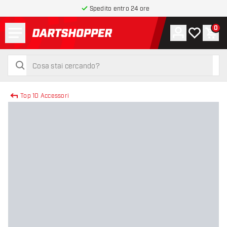
Spedito entro 24 ore
Menu
0
Account
La mia list
Carr
torna alla home page
cerca
cerca
Top 10 Accessori