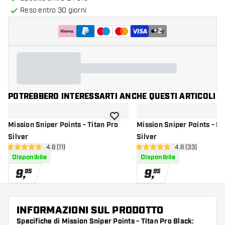
Reso entro 30 giorni
+
2
POTREBBERO INTERESSARTI ANCHE QUESTI ARTICOLI
aggiungi alla lista dei desideri
Mission Sniper Points - Titan Pro
Mission Sniper Points - Ri
Silver
Silver
apri pannello recensioni
4.8 (11)
apri pannello re
4.8 (33)
4.8 stelle di valutazione
4.8 stelle di valutazione
Disponibile
Disponibile
9
,
9
,
95
95
INFORMAZIONI SUL PRODOTTO
Specifiche di Mission Sniper Points - Titan Pro Black: