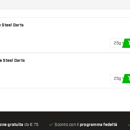
 Steel Darts
25g
e Steel Darts
25g
one gratuita
da € 75
Sconto con il
programma fedeltà