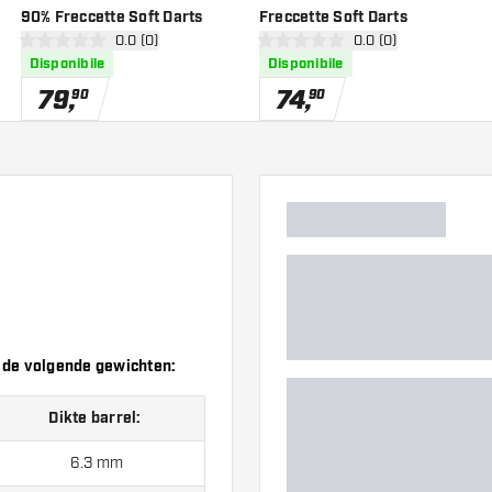
90% Freccette Soft Darts
Freccette Soft Darts
nsioni
apri pannello recensioni
0.0 (0)
apri pannello recens
0.0 (0)
0 stelle di valutazione
0 stelle di valutazione
Disponibile
Disponibile
79
,
74
,
90
90
n de volgende gewichten:
Dikte barrel:
6.3 mm