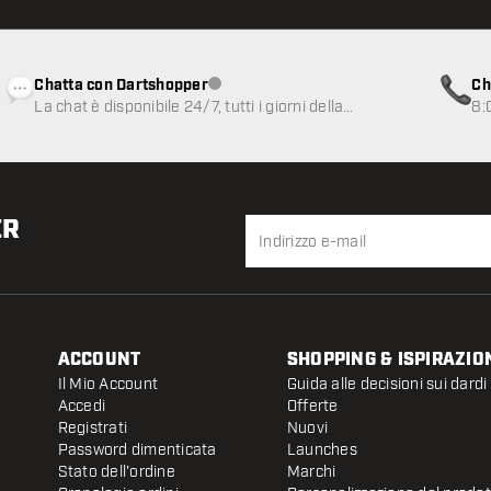
Chatta con Dartshopper
Ch
Servizio clienti non disponibile
La chat è disponibile 24/7, tutti i giorni della
8:
settimana
ER
ACCOUNT
SHOPPING & ISPIRAZIO
Il Mio Account
Guida alle decisioni sui dardi
Accedi
Offerte
Registrati
Nuovi
Password dimenticata
Launches
Stato dell'ordine
Marchi