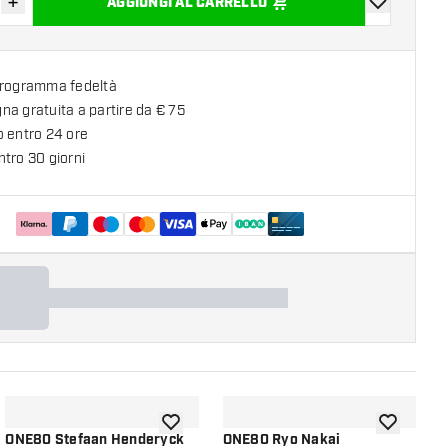
+
AGGIUNGI AL CARRELLO
sci quantità
Aumenta quantità
aggiungi alla
programma fedeltà
a gratuita a partire da € 75
o entro 24 ore
tro 30 giorni
lla lista dei desideri
aggiungi alla lista dei desideri
aggiungi all
ONE80 Stefaan Henderyck
ONE80 Ryo Nakai
O