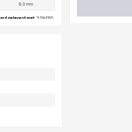
6.3 mm
aard geleverd met:
3 ONE80
3 alette e 6 astine.