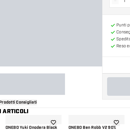
-
Diminui
Punti 
Consegn
Spedit
Reso en
Prodotti Consigliati
 ARTICOLI
i alla lista dei desideri
aggiungi alla lista dei desideri
aggiungi a
ONE80 Yuki Onodera Black
ONE80 Ben Robb V2 90%