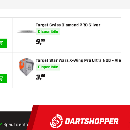
Target Swiss Diamond PRO Silver
Disponibile
9
,
99
AGGIUNGI AL CARRELLO
Target Star Wars X-Wing Pro Ultra NO6 - Alette 
Disponibile
3
,
95
AGGIUNGI AL CARRELLO
Spedito entro 24 ore
Spedizione gratuita
da € 75