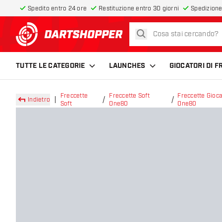
Spedito entro 24 ore
Restituzione entro 30 giorni
Spedizione
cerca
torna alla home page
TUTTE LE CATEGORIE
LAUNCHES
GIOCATORI DI 
Freccette
Freccette Soft
Freccette Gioca
Indietro
Soft
One80
One80