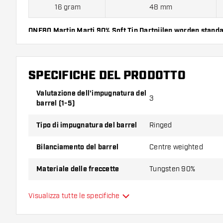
16 gram
48 mm
ONE80 Martin Marti 90% Soft Tip Dartpijlen worden stand
shafts en ONE80 flights.
ONE80 Martin Marti 90% Freccette Soft contiene:
3 barrel, 
SPECIFICHE DEL PRODOTTO
Valutazione dell'impugnatura del
3
barrel (1-5)
Tipo di impugnatura del barrel
Ringed
Bilanciamento del barrel
Centre weighted
Materiale delle freccette
Tungsten 90%
Impugnatura della punta del
Visualizza tutte le specifiche
Smooth
barrel