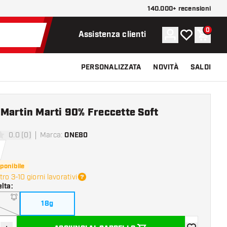
140.000+ recensioni
0
Account
La mia lista d
Carrel
Assistenza clienti
PERSONALIZZATA
NOVITÀ
SALDI
Martin Marti 90% Freccette Soft
0.0 (0)
Marca
:
ONE80
 valutazione
ponibile
ro 3-10 giorni lavorativi
elta
:
18g