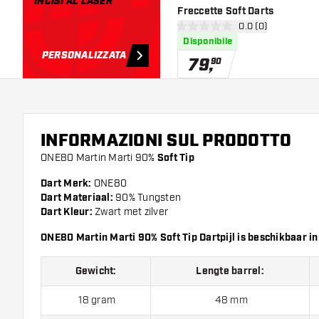
INCISI AL LASER
Freccette Soft Darts
apri pannello rece
0.0 (0)
0 stelle di valutazione
Disponibile
PERSONALIZZATA
79
,
90
INFORMAZIONI SUL PRODOTTO
ONE80 Martin Marti 90%
Soft Tip
Dart Merk:
ONE80
Dart Materiaal:
90% Tungsten
Dart Kleur:
Zwart met zilver
ONE80 Martin Marti 90% Soft Tip Dartpijl is beschikbaar i
Gewicht:
Lengte barrel:
18 gram
48 mm