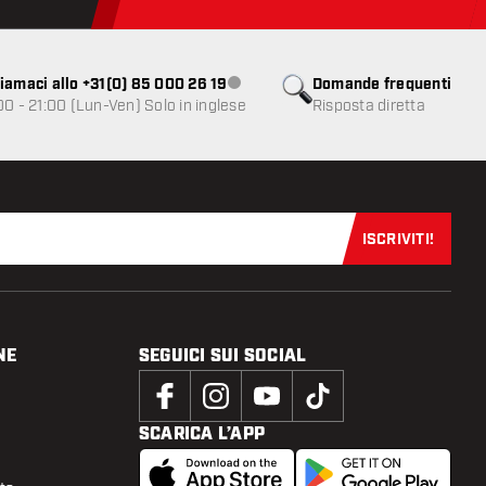
iamaci allo +31(0) 85 000 26 19
Domande frequenti
Servizio clienti non disponibile
00 - 21:00 (Lun-Ven) Solo in inglese
Risposta diretta
ISCRIVITI!
Iscriviti sub
NE
SEGUICI SUI SOCIAL
SCARICA L’APP