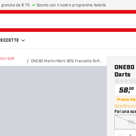
 gratuita da € 75
Sconto con il nostro programma fedeltà
FRECCETTE
tori Soft
ONE80 Martin Marti 90% Freccette Soft
ONE80 
Darts
Darts
0 stelle di
58
,
00
Presto dis
Spedito ent
Fai una sc
16g