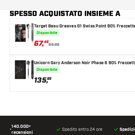
Giocatore di freccette
SPESSO ACQUISTATO INSIEME A
Colore del barrel
Target Beau Greaves G1 Swiss Point 90% Freccette
Forma della punta del barrel
Disponibile
Zona di presa del barrel
67
,
46
89,95
Forma del barrel
Unicorn Gary Anderson Noir Phase 6 90% Freccett
Peso delle freccette
Disponibile
135
,
95
Larghezza del barrel (MM)
Lunghezza del barrel (MM)
140.000+
•
Spedito entro 24 ore
Spedizi
recensioni