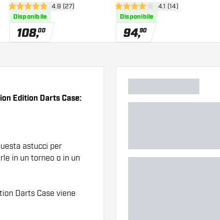
nsioni
apri pannello recensioni
4.9 (27)
apri pannello recens
4.1 (14)
Darts
Darts
4.9 stelle di valutazione
4.1 stelle di valutazione
Disponibile
Disponibile
108
,
94
,
00
90
on Edition Darts Case:
questa astucci per
le in un torneo o in un
ion Darts Case viene