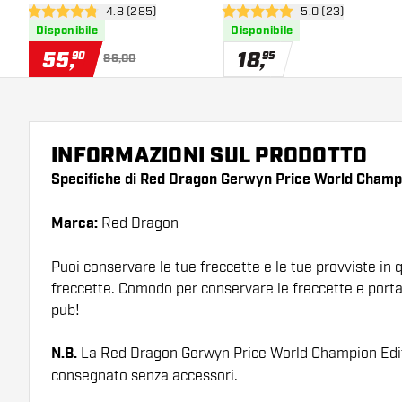
apri pannello recensioni
4.8 (285)
apri pannello rece
5.0 (23)
4.8 stelle di valutazione
5 stelle di valutazione
Disponibile
Disponibile
55
,
18
,
90
95
86,00
INFORMAZIONI SUL PRODOTTO
Specifiche di Red Dragon Gerwyn Price World Champi
Marca:
Red Dragon
Puoi conservare le tue freccette e le tue provviste in 
freccette. Comodo per conservare le freccette e portar
pub!
N.B.
La Red Dragon Gerwyn Price World Champion Edit
consegnato senza accessori.