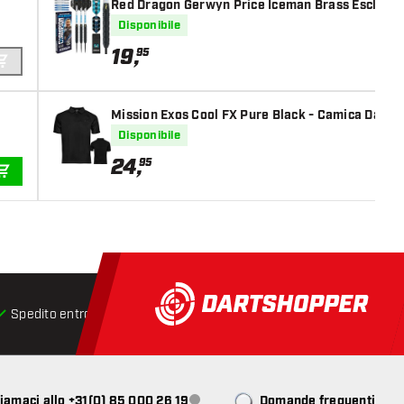
Red Dragon Gerwyn Price Iceman Brass Esclusive
Disponibile
19
,
95
AGGIUNGI AL CARRELLO
Mission Exos Cool FX Pure Black - Camica Dart
Disponibile
24
,
95
AGGIUNGI AL CARRELLO
Spedito entro 24 ore
Spedizione gratuita
da € 75
iamaci allo +31(0) 85 000 26 19
Domande frequenti