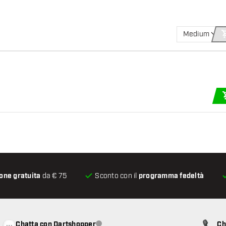
Medium
one gratuita
da € 75
Sconto con il
programma fedeltà
Chatta con Dartshopper
Ch