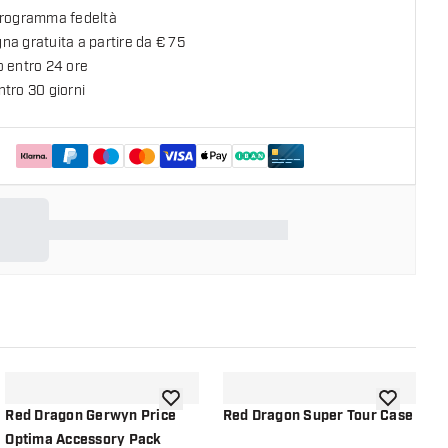
programma fedeltà
a gratuita a partire da € 75
o entro 24 ore
tro 30 giorni
lla lista dei desideri
aggiungi alla lista dei desideri
aggiungi all
Red Dragon Gerwyn Price
Red Dragon Super Tour Case
R
Optima Accessory Pack
G