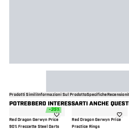
Prodotti Simili
Informazioni Sul Prodotto
Specifiche
Recensioni
POTREBBERO INTERESSARTI ANCHE QUESTI
-
35
%
aggiungi alla lista dei desideri
aggiung
Red Dragon Gerwyn Price
Red Dragon Gerwyn Price
90% Freccette Steel Darts
Practice Rings