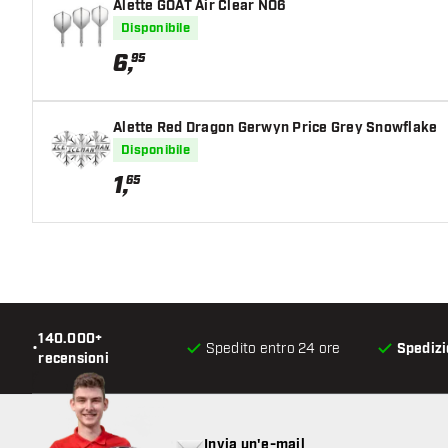
Alette GOAT Air Clear NO6
Disponibile
6
,
95
Alette Red Dragon Gerwyn Price Grey Snowflake
Disponibile
1
,
65
140.000+
•
Spedito entro 24 ore
Spedizi
recensioni
Invia un'e-mail