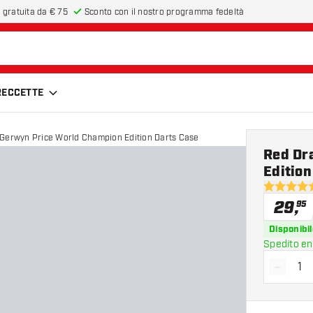
 gratuita da € 75
Sconto con il nostro programma fedeltà
FRECCETTE
Gerwyn Price World Champion Edition Darts Case
Red Dr
Edition
4.8 stelle 
29
,
95
Disponibil
Spedito en
-
Diminui