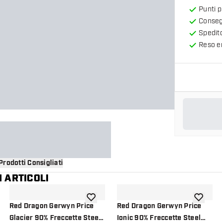
Punti 
Consegn
Spedit
Reso en
Prodotti Consigliati
 ARTICOLI
i alla lista dei desideri
aggiungi alla lista dei desideri
aggiungi a
Red Dragon Gerwyn Price
Red Dragon Gerwyn Price
Glacier 90% Freccette Steel
Ionic 90% Freccette Steel