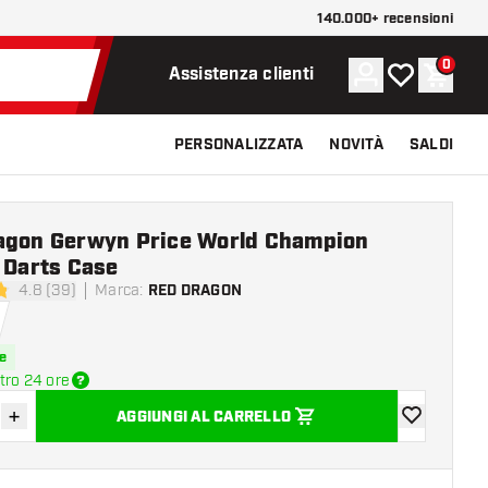
140.000+ recensioni
0
Account
La mia lista d
Carrel
Assistenza clienti
PERSONALIZZATA
NOVITÀ
SALDI
agon Gerwyn Price World Champion
 Darts Case
4.8 (39)
Marca
:
RED DRAGON
di valutazione
e
tro 24 ore
+
AGGIUNGI AL CARRELLO
sci quantità
Aumenta quantità
aggiungi alla