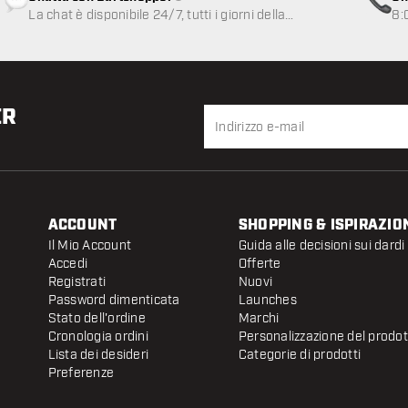
Servizio clienti non disponibile
La chat è disponibile 24/7, tutti i giorni della
8:
settimana
ER
ACCOUNT
SHOPPING & ISPIRAZIO
Il Mio Account
Guida alle decisioni sui dardi
Accedi
Offerte
Registrati
Nuovi
Password dimenticata
Launches
Stato dell'ordine
Marchi
Cronologia ordini
Personalizzazione del prodo
Lista dei desideri
Categorie di prodotti
Preferenze