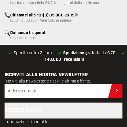
La chat è disponibile 24/7, tutti i giorni della settimana
Chiamaci allo +31(0) 85 000 26 19
Servizio clienti non disponibile
8:00 - 21:00 (Lun-Ven) Solo in inglese
Domande frequenti
Risposta diretta
Spedito entro 24 ore
Spedizione gratuita
da € 75
•
140.000+ recensioni
ISCRIVITI ALLA NOSTRA NEWSLETTER
Iscriviti alla newsletter e ricevi le ultime offerte.
Iscr
SERVIZIO CLIENTI
Informazioni di contatto