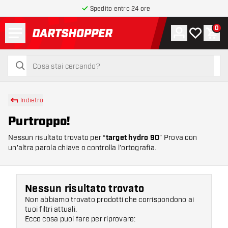
Spedito entro 24 ore
Menu
0
Account
La mia list
Carr
torna alla home page
cerca
cerca
Indietro
Purtroppo!
Nessun risultato trovato per “
target hydro 90
” Prova con
un'altra parola chiave o controlla l’ortografia.
Nessun risultato trovato
Non abbiamo trovato prodotti che corrispondono ai
tuoi filtri attuali.
Ecco cosa puoi fare per riprovare: