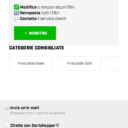
Modifica
o rimuovi alcuni filtri
Reimposta
tutti i filtri
Contatta
il servizio clienti
INDIETRO
CATEGORIE CONSIGLIATE
Freccette Steel
Freccette Soft
Bers
Invia un'e-mail
Risposta entro 1 giorno lavorativo
Chatta con Dartshopper
Servizio clienti non disponibile