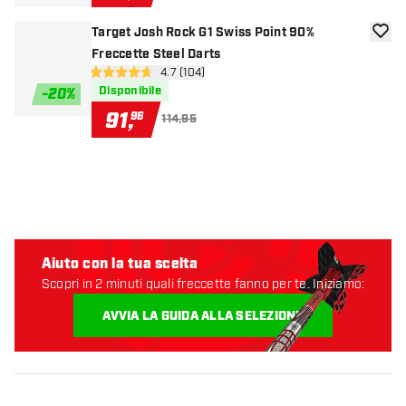
Target Josh Rock G1 Swiss Point 90%
aggiun
Freccette Steel Darts
apri pannello recensioni
4.7 (104)
4.7 stelle di valutazione
Disponibile
-
20
%
91
,
96
114,95
Aiuto con la tua scelta
Scopri in 2 minuti quali freccette fanno per te. Iniziamo:
AVVIA LA GUIDA ALLA SELEZIONE