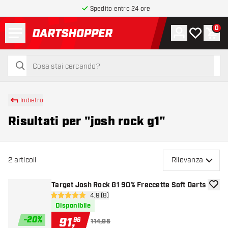
Spedito entro 24 ore
Menu
0
Account
La mia list
Carr
torna alla home page
cerca
cerca
Indietro
Risultati per "josh rock g1"
2
articoli
Rilevanza
Target Josh Rock G1 90% Freccette Soft Darts
aggiun
apri pannello recensioni
4.9 (8)
4.9 stelle di valutazione
Disponibile
-
20
%
91
,
96
114,95