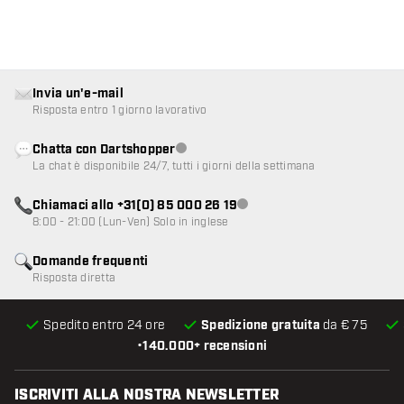
Invia un'e-mail
Risposta entro 1 giorno lavorativo
Chatta con Dartshopper
Servizio clienti non disponibile
La chat è disponibile 24/7, tutti i giorni della settimana
Chiamaci allo +31(0) 85 000 26 19
Servizio clienti non disponibile
8:00 - 21:00 (Lun-Ven) Solo in inglese
Domande frequenti
Risposta diretta
Spedito entro 24 ore
Spedizione gratuita
da € 75
•
140.000+ recensioni
ISCRIVITI ALLA NOSTRA NEWSLETTER