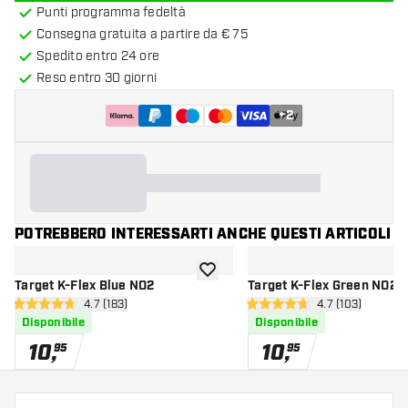
Punti programma fedeltà
Consegna gratuita a partire da € 75
Spedito entro 24 ore
Reso entro 30 giorni
+
2
POTREBBERO INTERESSARTI ANCHE QUESTI ARTICOLI
aggiungi alla lista dei desideri
Target K-Flex Blue NO2
Target K-Flex Green NO2
apri pannello recensioni
4.7 (183)
apri pannello r
4.7 (103)
4.7 stelle di valutazione
4.7 stelle di valutazione
Disponibile
Disponibile
10
,
10
,
95
95