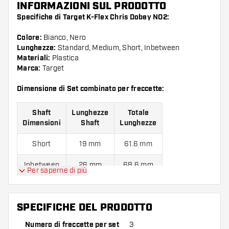
INFORMAZIONI SUL PRODOTTO
Specifiche di Target K-Flex Chris Dobey NO2:
Colore:
Bianco, Nero
Lunghezze:
Standard, Medium, Short, Inbetween
Materiali:
Plastica
Marca:
Target
Dimensione di Set combinato per freccette:
Shaft
Lunghezze
Totale
Dimensioni
Shaft
Lunghezze
Short
19 mm
61.6 mm
Inbetween
26 mm
68.6 mm
Per saperne di più
Medium
33 mm
75.6 mm
SPECIFICHE DEL PRODOTTO
Confezione da 3 pezzi.
Numero di freccette per set
3