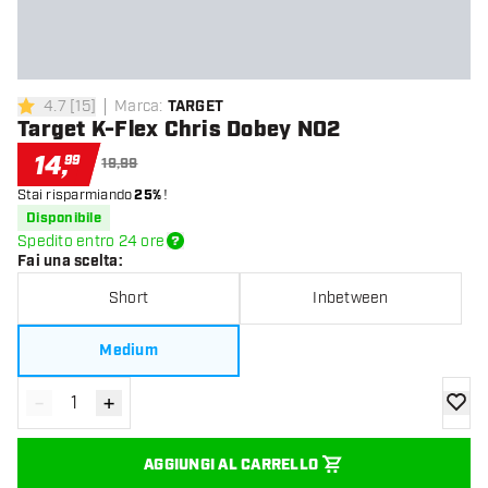
4.7
[
15
]
Marca
:
TARGET
4.7 stelle di valutazione
Target K-Flex Chris Dobey NO2
14
,
99
19,99
Stai risparmiando
25%
!
Disponibile
Spedito entro 24 ore
Fai una scelta
:
Short
Inbetween
Medium
-
+
Diminuisci quantità
Aumenta quantità
aggiung
AGGIUNGI AL CARRELLO