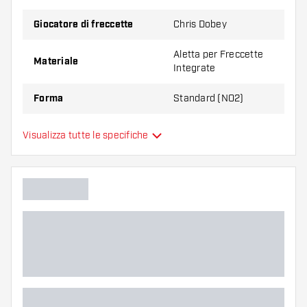
Suggerimento di Dartshopper!
Giocatore di freccette
Chris Dobey
Assicuratevi di avere a portata di mano un gran
Aletta per Freccette
Materiale
Integrate
numero di alette e di astine. Questi possono
danneggiarsi o rompersi con l'uso.
Forma
Standard (NO2)
Provate una forma, un materiale o uno
Aletta per Freccette
Visualizza tutte le specifiche
Tipo
spessore diverso di alette per scoprire quale
Integrate
variante vi si addice di più!
Flessibilità
Colori aggiuntivi
Colore principale
Lunghezza del shaft