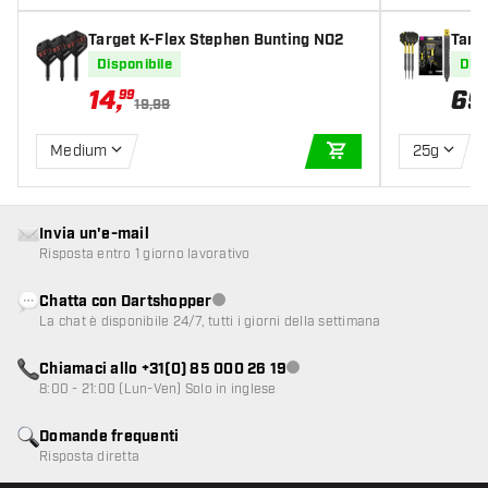
Target K-Flex Stephen Bunting NO2
Targe
0% Fr
Disponibile
Disp
14
,
69
99
19,99
Medium
25g
AGGIUNGI AL CARR
Invia un'e-mail
Risposta entro 1 giorno lavorativo
Chatta con Dartshopper
Servizio clienti non disponibile
La chat è disponibile 24/7, tutti i giorni della settimana
Chiamaci allo +31(0) 85 000 26 19
Servizio clienti non disponibile
8:00 - 21:00 (Lun-Ven) Solo in inglese
Domande frequenti
Risposta diretta