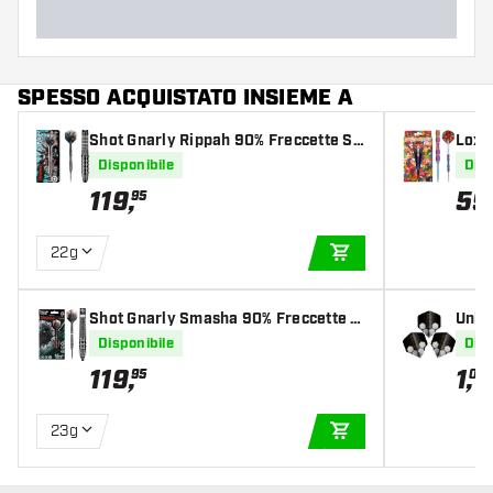
SPESSO ACQUISTATO INSIEME A
Shot Gnarly Rippah 90% Freccette St
Loxl
eel Darts
teel 
Disponibile
Disp
119
,
59
95
22g
AGGIUNGI AL CARR
Shot Gnarly Smasha 90% Freccette S
Unico
teel Darts
ette 
Disponibile
Disp
119
,
1
,
95
05
23g
AGGIUNGI AL CARR