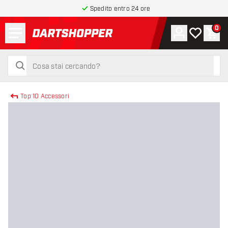
Spedito entro 24 ore
Menu
0
Account
La mia list
Carr
torna alla home page
cerca
cerca
Top 10 Accessori