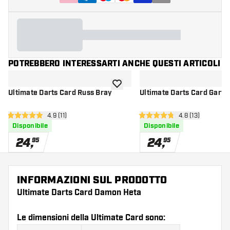
POTREBBERO INTERESSARTI ANCHE QUESTI ARTICOLI
aggiungi alla lista dei desideri
Ultimate Darts Card Russ Bray
Ultimate Darts Card Gary
apri pannello recensioni
4.9 (11)
apri pannello re
4.8 (13)
4.9 stelle di valutazione
4.8 stelle di valutazione
Disponibile
Disponibile
24
,
24
,
95
95
INFORMAZIONI SUL PRODOTTO
Ultimate Darts Card Damon Heta
Le dimensioni della Ultimate Card sono: