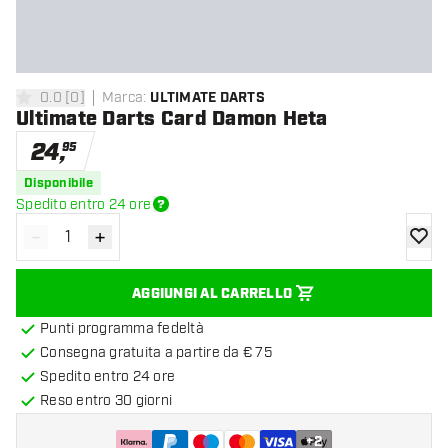
0.0
[
0
]
Marca
:
ULTIMATE DARTS
0 stelle di valutazione
Ultimate Darts Card Damon Heta
24
,
95
Disponibile
Spedito entro 24 ore
-
+
Diminuisci quantità
Aumenta quantità
aggiung
AGGIUNGI AL CARRELLO
Punti programma fedeltà
Consegna gratuita a partire da € 75
Spedito entro 24 ore
Reso entro 30 giorni
+
2