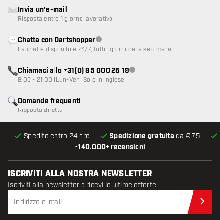
Invia un'e-mail
Risposta entro 1 giorno lavorativo
Chatta con Dartshopper
Servizio clienti non disponibile
La chat è disponibile 24/7, tutti i giorni della settimana
Chiamaci allo +31(0) 85 000 26 19
Servizio clienti non disponibile
8:00 - 21:00 (Lun-Ven) Solo in inglese
Domande frequenti
Risposta diretta
Spedito entro 24 ore
Spedizione gratuita
da € 75
•
140.000+ recensioni
ISCRIVITI ALLA NOSTRA NEWSLETTER
Iscriviti alla newsletter e ricevi le ultime offerte.
Iscr