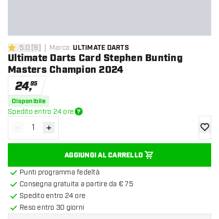
5.0
[
9
]
Marca
:
ULTIMATE DARTS
5 stelle di valutazione
Ultimate Darts Card Stephen Bunting
Masters Champion 2024
24
,
95
Disponibile
Spedito entro 24 ore
-
+
Diminuisci quantità
Aumenta quantità
aggiung
AGGIUNGI AL CARRELLO
Punti programma fedeltà
Consegna gratuita a partire da € 75
Spedito entro 24 ore
Reso entro 30 giorni