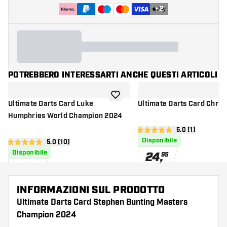
+
2
POTREBBERO INTERESSARTI ANCHE QUESTI ARTICOLI
aggiungi alla lista dei desideri
Ultimate Darts Card Luke
Ultimate Darts Card Chris
Humphries World Champion 2024
apri pannello re
5.0 (1)
5 stelle di valutazione
Disponibile
apri pannello recensioni
5.0 (10)
5 stelle di valutazione
Disponibile
24
,
95
24
,
95
INFORMAZIONI SUL PRODOTTO
Ultimate Darts Card Stephen Bunting Masters
Champion 2024