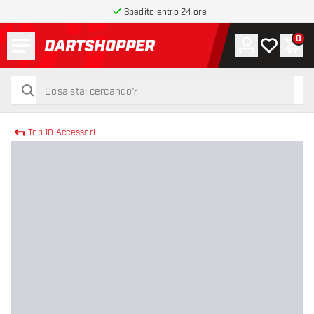
Spedito entro 24 ore
Menu
0
Account
La mia list
Carr
torna alla home page
cerca
cerca
Top 10 Accessori