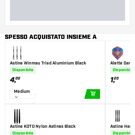
SPESSO ACQUISTATO INSIEME A
Astine Winmau Triad Aluminium Black
Alette Dart
Disponibile
Disponibile
4
,
1
,
00
20
Medium
AGGIUNGI AL CARR
Astine KOTO Nylon Astines Black
Astine Harr
Disponibile
Disponibile