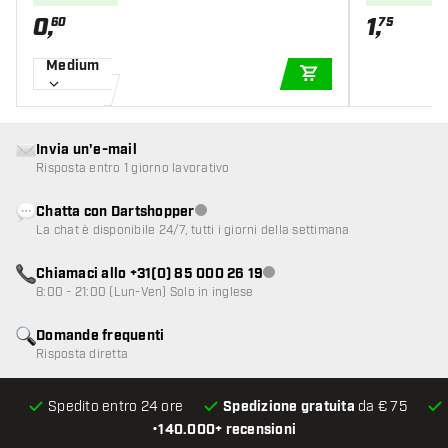
0
,
1
,
60
75
Medium
AGGIUNGI AL CARR
Invia un'e-mail
Risposta entro 1 giorno lavorativo
Chatta con Dartshopper
Servizio clienti non disponibile
La chat è disponibile 24/7, tutti i giorni della settimana
Chiamaci allo +31(0) 85 000 26 19
Servizio clienti non disponibile
8:00 - 21:00 (Lun-Ven) Solo in inglese
Domande frequenti
Risposta diretta
Spedito entro 24 ore
Spedizione gratuita
da € 75
•
140.000+ recensioni