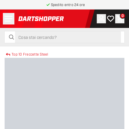
Spedito entro 24 ore
Menu
0
Account
La mia list
Carr
torna alla home page
cerca
cerca
Top 10 Freccette Steel