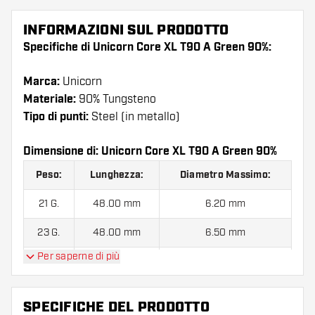
INFORMAZIONI SUL PRODOTTO
Specifiche di Unicorn Core XL T90 A Green 90%:
Marca:
Unicorn
Materiale:
90% Tungsteno
Tipo di punti:
Steel (in metallo)
Dimensione di: Unicorn Core XL T90 A Green 90%
Peso:
Lunghezza:
Diametro Massimo:
21 G.
48.00 mm
6.20 mm
23 G.
48.00 mm
6.50 mm
Per saperne di più
25 G.
48.00 mm
6.80 mm
SPECIFICHE DEL PRODOTTO
Unicorn Core XL T90 A Green 90% contiene:
3