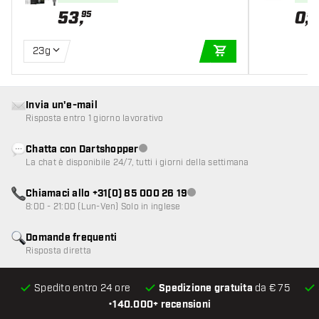
53
,
0
,
95
95
23g
AGGIUNGI AL CARR
Invia un'e-mail
Risposta entro 1 giorno lavorativo
Chatta con Dartshopper
Servizio clienti non disponibile
La chat è disponibile 24/7, tutti i giorni della settimana
Chiamaci allo +31(0) 85 000 26 19
Servizio clienti non disponibile
8:00 - 21:00 (Lun-Ven) Solo in inglese
Domande frequenti
Risposta diretta
Spedito entro 24 ore
Spedizione gratuita
da € 75
•
140.000+ recensioni