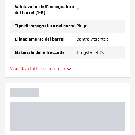
barrel, 3 alette e 3 astine.
Valutazione dell'impugnatura
2
del barrel (1-5)
Tipo di impugnatura del barrel
Ringed
Bilanciamento del barrel
Centre weighted
Materiale delle freccette
Tungsten 90%
Impugnatura della punta del
Visualizza tutte le specifiche
Smooth
barrel
Giocatore di freccette
Colore del barrel
Forma della punta del barrel
Zona di presa del barrel