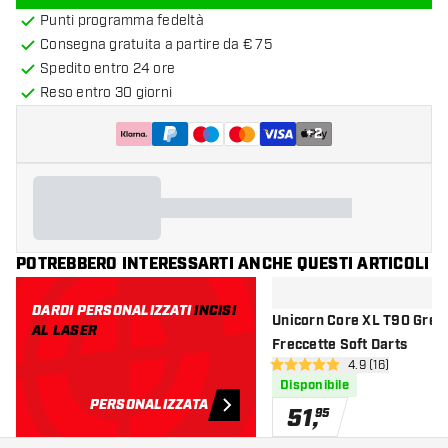
Punti programma fedeltà
Consegna gratuita a partire da € 75
Spedito entro 24 ore
Reso entro 30 giorni
+
2
POTREBBERO INTERESSARTI ANCHE QUESTI ARTICOLI
DARDI PERSONALIZZATI
INCISI
Unicorn Core XL T90 Gree
AL LASER
Freccette Soft Darts
apri pannello re
4.9 (16)
4.9 stelle di valutazione
Disponibile
PERSONALIZZATA
51
,
95