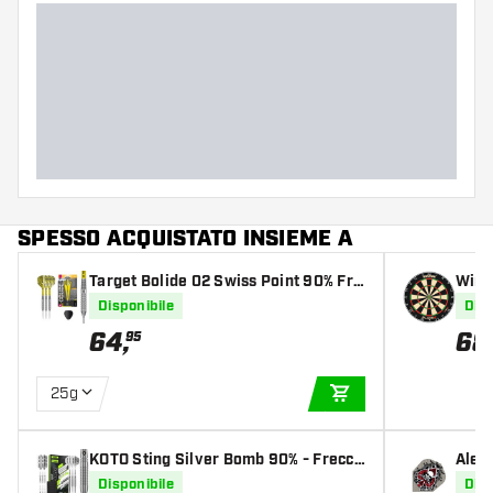
Forma del barrel
Peso delle freccette
Larghezza del barrel (MM)
Lunghezza del barrel (MM)
SPESSO ACQUISTATO INSIEME A
Target Bolide 02 Swiss Point 90% Fre
Winm
ccette Steel Darts
cett
Disponibile
Disp
64
,
68
95
25g
AGGIUNGI AL CARR
KOTO Sting Silver Bomb 90% - Frecce
Alet
tte Steel Darts
Disponibile
Disp