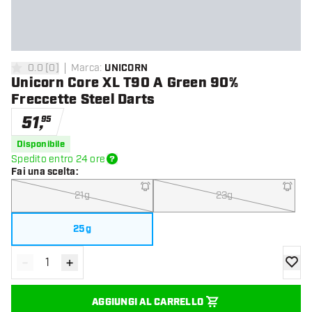
0.0
[
0
]
Marca
:
UNICORN
0 stelle di valutazione
Unicorn Core XL T90 A Green 90%
Freccette Steel Darts
51
,
95
Disponibile
Spedito entro 24 ore
Fai una scelta
:
21g
23g
25g
-
+
Diminuisci quantità
Aumenta quantità
aggiung
AGGIUNGI AL CARRELLO