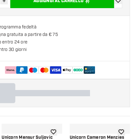
+
AGGIUNGI AL CARRELLO
sci quantità
Aumenta quantità
aggiungi alla
programma fedeltà
a gratuita a partire da € 75
o entro 24 ore
tro 30 giorni
lla lista dei desideri
aggiungi alla lista dei desideri
aggiungi all
Unicorn Mensur Suljovic
Unicorn Cameron Menzies
U