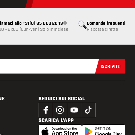
iamaci allo +31(0) 85 000 26 19
Domande frequenti
Servizio clienti non disponibile
00 - 21:00 (Lun-Ven) Solo in inglese
Risposta diretta
ISCRIVITI!
Iscriviti sub
NE
SEGUICI SUI SOCIAL
SCARICA L’APP