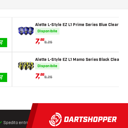
Alette L-Style EZ L1 Prime Series Blue Clear Whi
Disponibile
7
,
86
9,25
AGGIUNGI AL CARRELLO
Alette L-Style EZ L1 Mamo Series Black Clear Wh
Disponibile
7
,
86
9,25
AGGIUNGI AL CARRELLO
Spedito entro 24 ore
Spedizione gratuita
da € 75