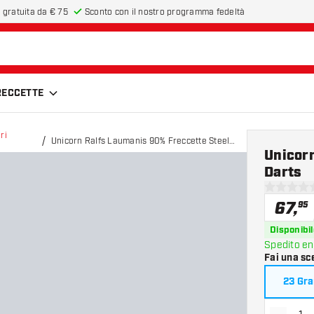
 gratuita da € 75
Sconto con il nostro programma fedeltà
FRECCETTE
ri
Unicorn Ralfs Laumanis 90% Freccette Steel
Unicor
Darts
Darts
0 stelle di
67
,
95
Disponibil
Spedito en
Fai una sc
23 Gr