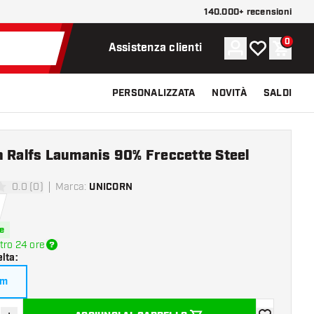
140.000+ recensioni
0
Account
La mia lista d
Carrel
Assistenza clienti
PERSONALIZZATA
NOVITÀ
SALDI
n Ralfs Laumanis 90% Freccette Steel
0.0 (0)
Marca
:
UNICORN
 valutazione
e
tro 24 ore
elta
:
am