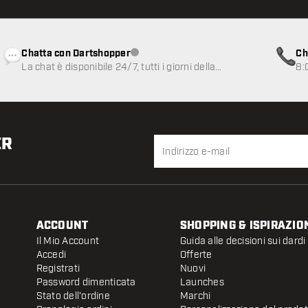
Chatta con Dartshopper
Ch
Servizio clienti non disponibile
La chat è disponibile 24/7, tutti i giorni della
8:
settimana
ER
ACCOUNT
SHOPPING & ISPIRAZIO
Il Mio Account
Guida alle decisioni sui dardi
Accedi
Offerte
Registrati
Nuovi
Password dimenticata
Launches
Stato dell'ordine
Marchi