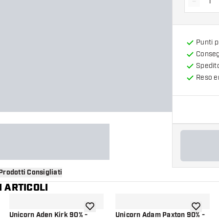
-
Diminui
Punti 
Consegn
Spedit
Reso en
Prodotti Consigliati
 ARTICOLI
i alla lista dei desideri
aggiungi alla lista dei desideri
aggiungi a
Unicorn Aden Kirk 90% -
Unicorn Adam Paxton 90% -