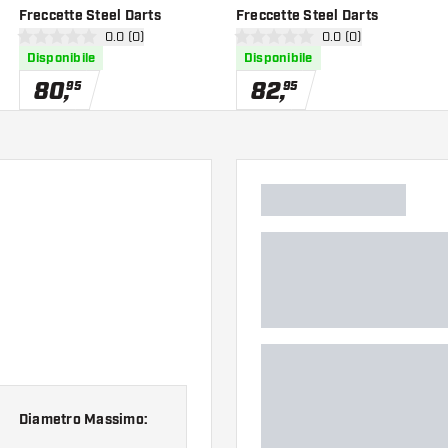
Freccette Steel Darts
Freccette Steel Darts
nsioni
apri pannello recensioni
0.0 (0)
apri pannello recens
0.0 (0)
0 stelle di valutazione
0 stelle di valutazione
Disponibile
Disponibile
80
,
82
,
95
95
Diametro Massimo: