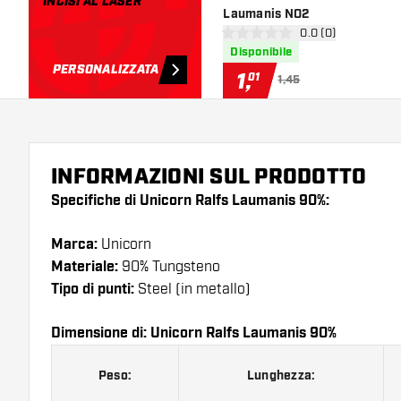
INCISI AL LASER
Laumanis NO2
apri pannello rece
0.0 (0)
0 stelle di valutazione
Disponibile
PERSONALIZZATA
1
,
01
1,45
INFORMAZIONI SUL PRODOTTO
Specifiche di Unicorn Ralfs Laumanis 90%:
Marca:
Unicorn
Materiale:
90% Tungsteno
Tipo di punti:
Steel (in metallo)
Dimensione di: Unicorn Ralfs Laumanis 90%
Peso:
Lunghezza: