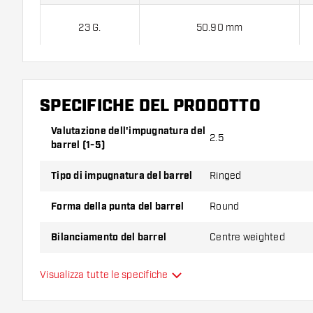
23 G.
50.90 mm
Unicorn Ralfs Laumanis 90% contiene:
3 barrel, 3 alet
SPECIFICHE DEL PRODOTTO
Valutazione dell'impugnatura del
2.5
barrel (1-5)
Tipo di impugnatura del barrel
Ringed
Forma della punta del barrel
Round
Bilanciamento del barrel
Centre weighted
Materiale delle freccette
Tungsten 90%
Visualizza tutte le specifiche
Impugnatura della punta del