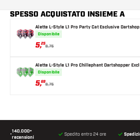
barrel
SPESSO ACQUISTATO INSIEME A
Giocatore di freccette
Alette L-Style L1 Pro Party Cat Esclusive Dartsho
Colore del barrel
Disponibile
Zona di presa del barrel
5
,
25
8,75
Forma del barrel
Alette L-Style L1 Pro Chillephant Dartshopper Exc
Peso delle freccette
Disponibile
5
,
69
Larghezza del barrel (MM)
8,75
Lunghezza del barrel (MM)
140.000+
•
Spedito entro 24 ore
Spedizi
recensioni