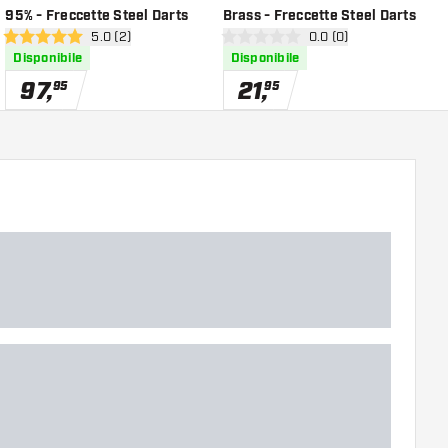
95% - Freccette Steel Darts
Brass - Freccette Steel Darts
F
ioni
apri pannello recensioni
5.0 (2)
apri pannello recensio
0.0 (0)
5 stelle di valutazione
0 stelle di valutazione
0
Disponibile
Disponibile
97
,
21
,
95
95