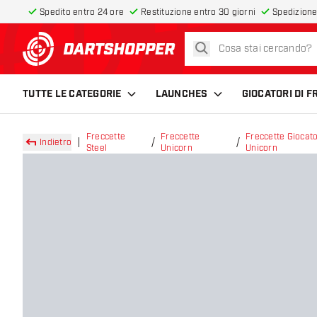
Spedito entro 24 ore
Restituzione entro 30 giorni
Spedizione
cerca
torna alla home page
TUTTE LE CATEGORIE
LAUNCHES
GIOCATORI DI 
Freccette
Freccette
Freccette Giocato
Indietro
Steel
Unicorn
Unicorn