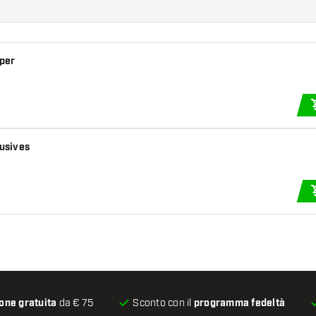
pper
lusives
one gratuita
da € 75
Sconto con il
programma fedeltà