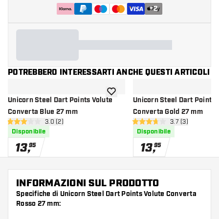
+
2
POTREBBERO INTERESSARTI ANCHE QUESTI ARTICOLI
aggiungi alla lista dei desideri
Unicorn Steel Dart Points Volute
Unicorn Steel Dart Points 
Converta Blue 27 mm
Converta Gold 27 mm
apri pannello recensioni
3.0 (2)
apri pannello re
3.7 (3)
3 stelle di valutazione
3.7 stelle di valutazione
Disponibile
Disponibile
13
,
13
,
95
95
INFORMAZIONI SUL PRODOTTO
Specifiche di Unicorn Steel Dart Points Volute Converta
Rosso 27 mm: