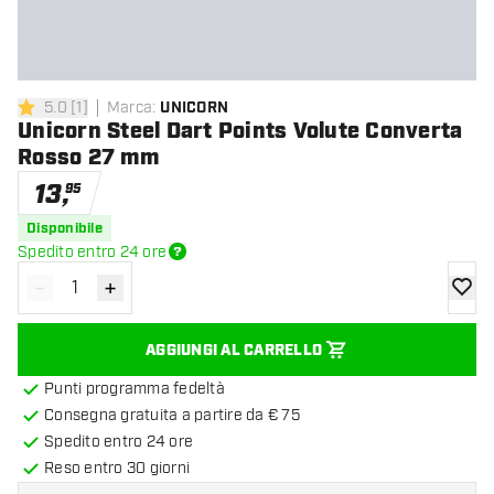
5.0
[
1
]
Marca
:
UNICORN
5 stelle di valutazione
Unicorn Steel Dart Points Volute Converta
Rosso 27 mm
13
,
95
Disponibile
Spedito entro 24 ore
-
+
Diminuisci quantità
Aumenta quantità
aggiung
AGGIUNGI AL CARRELLO
Punti programma fedeltà
Consegna gratuita a partire da € 75
Spedito entro 24 ore
Reso entro 30 giorni