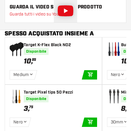
GUARDA IL VIDEO SU QUESTO PRODOTTO
Guarda tutti i video su YouTube
SPESSO ACQUISTATO INSIEME A
Target K-Flex Black NO2
Bull'
Disponibile
Disp
10
,
10
,
95
Medium
Nero
AGGIUNGI AL CARR
Target Pixel tips 50 Pezzi
Miss
Tips 
Disponibile
Disp
3
,
8
,
75
95
Nero
30mm
AGGIUNGI AL CARR