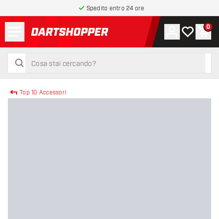
Spedito entro 24 ore
Menu
0
Account
La mia list
Carr
torna alla home page
cerca
cerca
Top 10 Accessori