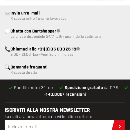
Invia un'e-mail
Risposta entro 1 giorno lavorativo
Chatta con Dartshopper
Servizio clienti non disponibile
La chat è disponibile 24/7, tutti i giorni della settimana
Chiamaci allo +31(0) 85 000 26 19
Servizio clienti non disponibile
8:00 - 21:00 (Lun-Ven) Solo in inglese
Domande frequenti
Risposta diretta
Spedito entro 24 ore
Spedizione gratuita
da € 75
•
140.000+ recensioni
ISCRIVITI ALLA NOSTRA NEWSLETTER
Iscriviti alla newsletter e ricevi le ultime offerte.
Iscr