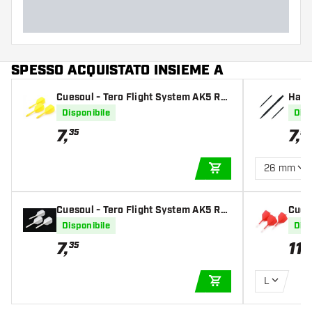
SPESSO ACQUISTATO INSIEME A
Cuesoul - Tero Flight System AK5 Ro
Harr
st Slim - Yellow
avy 
Disponibile
Disp
7
,
7
,
35
95
26 mm
AGGIUNGI AL CARR
Cuesoul - Tero Flight System AK5 Ro
Cues
st Slim - White
light
Disponibile
Disp
7
,
11
,
35
3
L
AGGIUNGI AL CARR