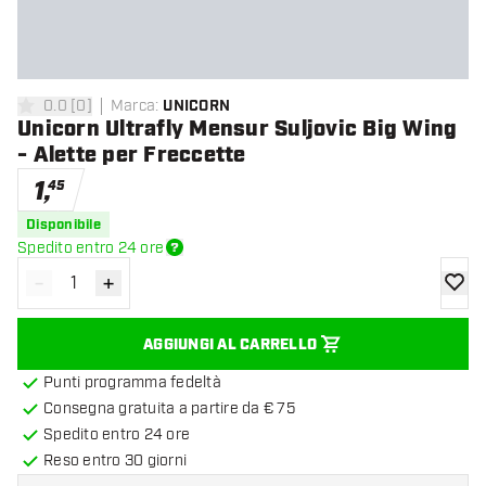
0.0
[
0
]
Marca
:
UNICORN
0 stelle di valutazione
Unicorn Ultrafly Mensur Suljovic Big Wing
- Alette per Freccette
1
,
45
Disponibile
Spedito entro 24 ore
-
+
Diminuisci quantità
Aumenta quantità
aggiung
AGGIUNGI AL CARRELLO
Punti programma fedeltà
Consegna gratuita a partire da € 75
Spedito entro 24 ore
Reso entro 30 giorni