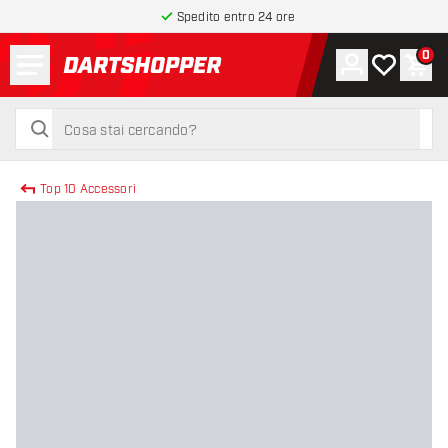
Spedito entro 24 ore
Menu
0
Account
La mia list
Carr
torna alla home page
cerca
cerca
Top 10 Accessori