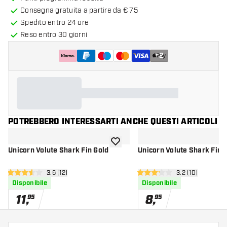
Consegna gratuita a partire da € 75
Spedito entro 24 ore
Reso entro 30 giorni
+
2
POTREBBERO INTERESSARTI ANCHE QUESTI ARTICOLI
aggiungi alla lista dei desideri
Unicorn Volute Shark Fin Gold
Unicorn Volute Shark Fin 
apri pannello recensioni
3.6 (12)
apri pannello re
3.2 (10)
3.6 stelle di valutazione
3.2 stelle di valutazione
Disponibile
Disponibile
11
,
8
,
95
95