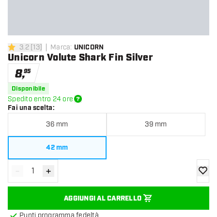
3.2
[
13
]
Marca
:
UNICORN
3.2 stelle di valutazione
Unicorn Volute Shark Fin Silver
8
,
95
Disponibile
Spedito entro 24 ore
Fai una scelta
:
36 mm
39 mm
42 mm
-
+
Diminuisci quantità
Aumenta quantità
aggiung
AGGIUNGI AL CARRELLO
Punti programma fedeltà