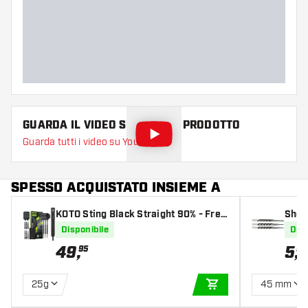
GUARDA IL VIDEO SU QUESTO PRODOTTO
Guarda tutti i video su YouTube
SPESSO ACQUISTATO INSIEME A
KOTO Sting Black Straight 90% - Frec
Shot
cette Steel Darts
Disponibile
Disp
49
,
5
,
95
95
25g
45 mm
AGGIUNGI AL CARR