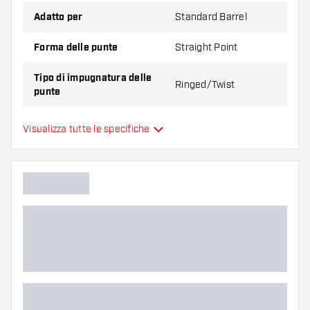
Adatto per
Standard Barrel
Forma delle punte
Straight Point
Tipo di impugnatura delle
Ringed/Twist
punte
Zona di presa delle punte
Everywhere
Visualizza tutte le specifiche
Colore principale
Lunghezza delle punte